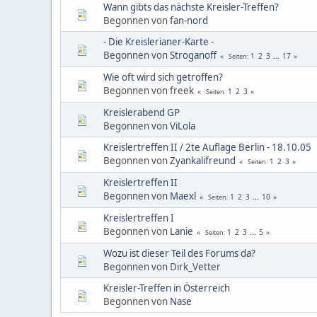
Wann gibts das nächste Kreisler-Treffen?
Begonnen von
fan-nord
- Die Kreislerianer-Karte -
Begonnen von
Stroganoff
1
2
3
...
17
Seiten
Wie oft wird sich getroffen?
Begonnen von freek
1
2
3
Seiten
Kreislerabend GP
Begonnen von
ViLola
Kreislertreffen II / 2te Auflage Berlin - 18.10.05
Begonnen von
Zyankalifreund
1
2
3
Seiten
Kreislertreffen II
Begonnen von
Maexl
1
2
3
...
10
Seiten
Kreislertreffen I
Begonnen von
Lanie
1
2
3
...
5
Seiten
Wozu ist dieser Teil des Forums da?
Begonnen von Dirk_Vetter
Kreisler-Treffen in Österreich
Begonnen von
Nase