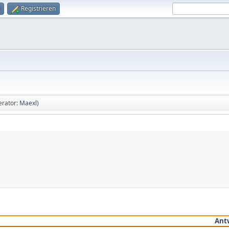
Registrieren
rator:
Maexl
)
Ant