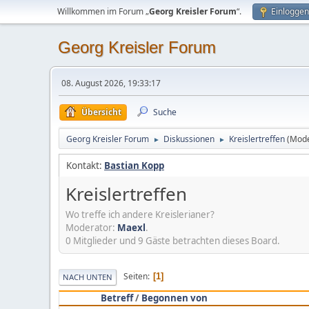
Willkommen im Forum „
Georg Kreisler Forum
“.
Einloggen
Georg Kreisler Forum
08. August 2026, 19:33:17
Übersicht
Suche
Georg Kreisler Forum
Diskussionen
Kreislertreffen
(Mode
►
►
Kontakt:
Bastian Kopp
Kreislertreffen
Wo treffe ich andere Kreislerianer?
Moderator:
Maexl
.
0 Mitglieder und 9 Gäste betrachten dieses Board.
Seiten
1
NACH UNTEN
Betreff
/
Begonnen von