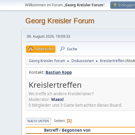
Willkommen im Forum „
Georg Kreisler Forum
“.
Einloggen
Georg Kreisler Forum
06. August 2026, 18:09:33
Übersicht
Suche
Georg Kreisler Forum
Diskussionen
Kreislertreffen
(Mode
►
►
Kontakt:
Bastian Kopp
Kreislertreffen
Wo treffe ich andere Kreislerianer?
Moderator:
Maexl
.
0 Mitglieder und 3 Gäste betrachten dieses Board.
Seiten
1
NACH UNTEN
Betreff
/
Begonnen von