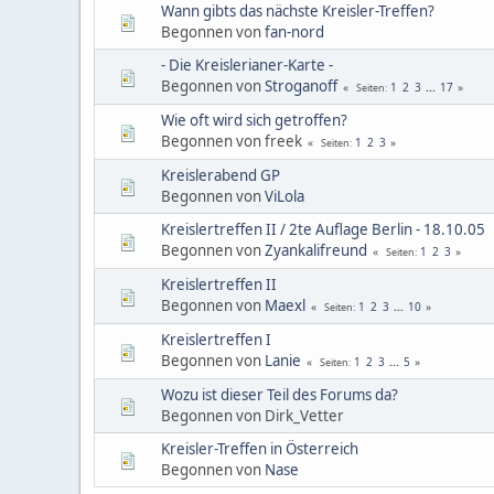
Wann gibts das nächste Kreisler-Treffen?
Begonnen von
fan-nord
- Die Kreislerianer-Karte -
Begonnen von
Stroganoff
1
2
3
...
17
Seiten
Wie oft wird sich getroffen?
Begonnen von freek
1
2
3
Seiten
Kreislerabend GP
Begonnen von
ViLola
Kreislertreffen II / 2te Auflage Berlin - 18.10.05
Begonnen von
Zyankalifreund
1
2
3
Seiten
Kreislertreffen II
Begonnen von
Maexl
1
2
3
...
10
Seiten
Kreislertreffen I
Begonnen von
Lanie
1
2
3
...
5
Seiten
Wozu ist dieser Teil des Forums da?
Begonnen von Dirk_Vetter
Kreisler-Treffen in Österreich
Begonnen von
Nase