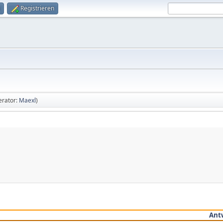
Registrieren
rator:
Maexl
)
Ant