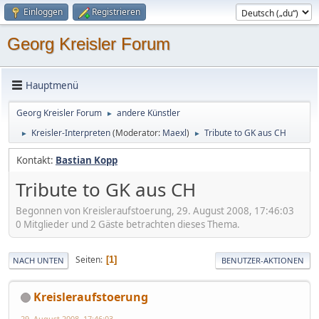
Einloggen
Registrieren
Georg Kreisler Forum
Hauptmenü
Georg Kreisler Forum
andere Künstler
►
Kreisler-Interpreten
(Moderator:
Maexl
)
Tribute to GK aus CH
►
►
Kontakt:
Bastian Kopp
Tribute to GK aus CH
Begonnen von Kreisleraufstoerung, 29. August 2008, 17:46:03
0 Mitglieder und 2 Gäste betrachten dieses Thema.
Seiten
1
NACH UNTEN
BENUTZER-AKTIONEN
Kreisleraufstoerung
29. August 2008, 17:46:03