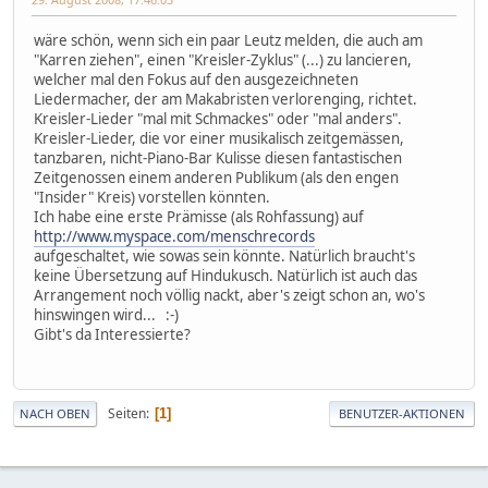
wäre schön, wenn sich ein paar Leutz melden, die auch am
"Karren ziehen", einen "Kreisler-Zyklus" (...) zu lancieren,
welcher mal den Fokus auf den ausgezeichneten
Liedermacher, der am Makabristen verlorenging, richtet.
Kreisler-Lieder "mal mit Schmackes" oder "mal anders".
Kreisler-Lieder, die vor einer musikalisch zeitgemässen,
tanzbaren, nicht-Piano-Bar Kulisse diesen fantastischen
Zeitgenossen einem anderen Publikum (als den engen
"Insider" Kreis) vorstellen könnten.
Ich habe eine erste Prämisse (als Rohfassung) auf
http://www.myspace.com/menschrecords
aufgeschaltet, wie sowas sein könnte. Natürlich braucht's
keine Übersetzung auf Hindukusch. Natürlich ist auch das
Arrangement noch völlig nackt, aber's zeigt schon an, wo's
hinswingen wird... :-)
Gibt's da Interessierte?
Seiten
1
NACH OBEN
BENUTZER-AKTIONEN