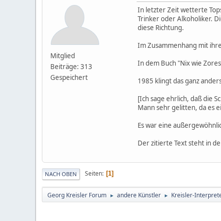
In letzter Zeit wetterte To
Trinker oder Alkoholiker. D
diese Richtung.
Im Zusammenhang mit ihrem
Mitglied
In dem Buch "Nix wie Zores"
Beiträge: 313
Gespeichert
1985 klingt das ganz anders,
[Ich sage ehrlich, daß die
Mann sehr gelitten, da es e
Es war eine außergewöhnlic
Der zitierte Text steht in 
Seiten
1
NACH OBEN
Georg Kreisler Forum
andere Künstler
Kreisler-Interpret
►
►