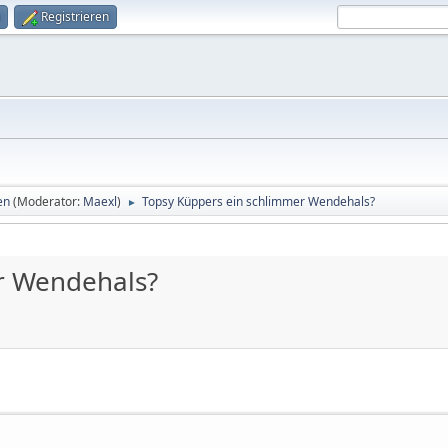
Registrieren
en
(Moderator:
Maexl
)
Topsy Küppers ein schlimmer Wendehals?
►
r Wendehals?