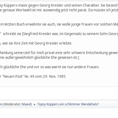
psy Küppers masiv gegen Georg Kreisler und seinen Charakter. Sie bezeich
ie genaue Wortwahl ist mir auswendig jetzt nicht parat. Da müsste ich je
 letzten Buch erwähnte sie auch, sie wolle junge Frauen vor solchen M
 schreibt sie [Siegfried Kreisler war, im Gegensatz zu seinem Sohn Georg K
 wie sie ihre Zeit mit Georg Kreisler erlebte.
 Scheidung seinerzeit für mich privat eine sehr schwere Entscheidung gew
ine außergewöhnlich glückliche Ehe gewesen ist.]
h glückliche Ehe und vor so was warnt sie nun andere Frauen.
der "Neuen Post" Nr. 49 vom 29. Nov. 1985
en
(Moderator:
Maexl
)
Topsy Küppers ein schlimmer Wendehals?
►