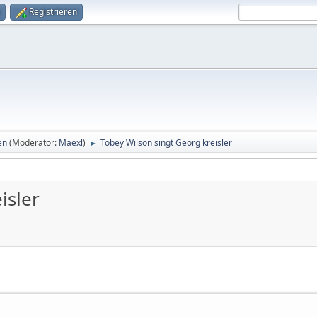
Registrieren
en
(Moderator:
Maexl
)
Tobey Wilson singt Georg kreisler
►
isler