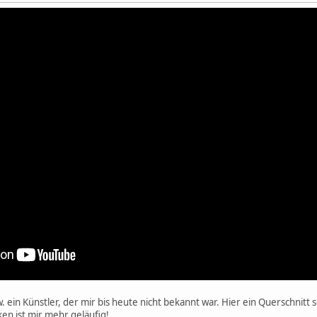
ein Künstler, der mir bis heute nicht bekannt war. Hier ein Querschnitt sei
n ist mir mehr geläufig!