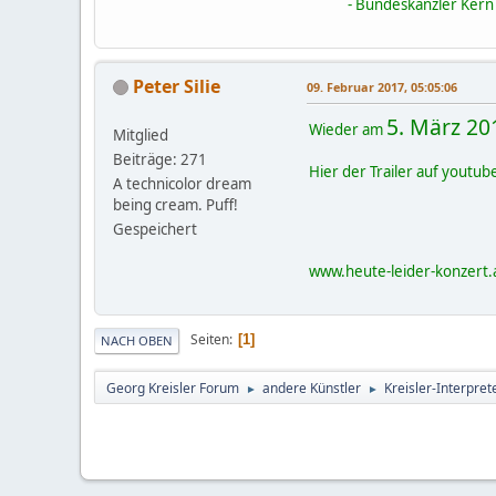
- Bundeskanzler Ker
Peter Silie
09. Februar 2017, 05:05:06
5. März 2
Wieder am
Mitglied
Beiträge: 271
Hier der Trailer auf youtub
A technicolor dream
being cream. Puff!
Gespeichert
www.heute-leider-konzert.
Seiten
1
NACH OBEN
Georg Kreisler Forum
andere Künstler
Kreisler-Interpret
►
►