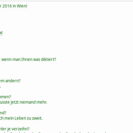
 2016 in Wien!
at
, wenn man Ihnen was diktiert?
dem andern?
.
ommen?
usste jetzt niemand mehr.
und?
ich mein Leben zu zweit.
hler je verzeihn?