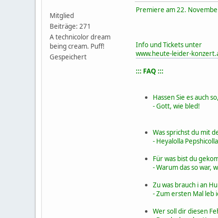
Premiere am 22. November
Mitglied
Beiträge: 271
A technicolor dream
Info und Tickets unter
being cream. Puff!
www.heute-leider-konzert.
Gespeichert
::: FAQ :::
Hassen Sie es auch so
- Gott, wie bled!
Was sprichst du mit 
- Heyalolla Pepshicolla
Für was bist du gek
- Warum das so war, w
Zu was brauch i an H
- Zum ersten Mal leb 
Wer soll dir diesen Fe