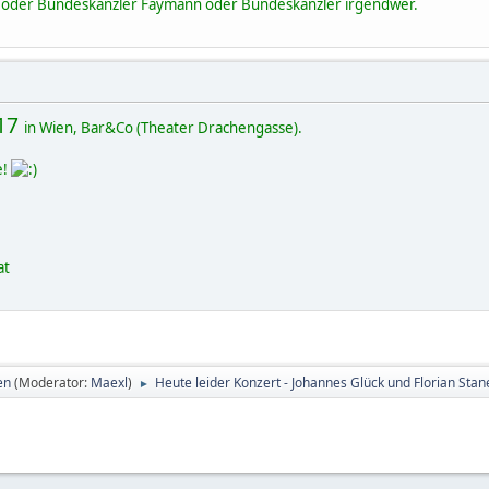
n oder Bundeskanzler Faymann oder Bundeskanzler irgendwer.
017
in Wien, Bar&Co (Theater Drachengasse).
e!
at
en
(Moderator:
Maexl
)
Heute leider Konzert - Johannes Glück und Florian Stan
►