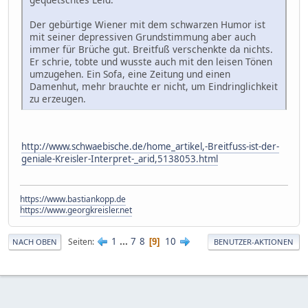
Der gebürtige Wiener mit dem schwarzen Humor ist
mit seiner depressiven Grundstimmung aber auch
immer für Brüche gut. Breitfuß verschenkte da nichts.
Er schrie, tobte und wusste auch mit den leisen Tönen
umzugehen. Ein Sofa, eine Zeitung und einen
Damenhut, mehr brauchte er nicht, um Eindringlichkeit
zu erzeugen.
http://www.schwaebische.de/home_artikel,-Breitfuss-ist-der-
geniale-Kreisler-Interpret-_arid,5138053.html
https://www.bastiankopp.de
https://www.georgkreisler.net
1
...
7
8
10
Seiten
9
NACH OBEN
BENUTZER-AKTIONEN