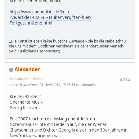
Kreisler Lieder in Hamburg:
http://www.abendblatt.de/kultur-
live/article1432535/Taubenvergiften-fuer-
Fortgeschrittene.html
,,Die Kunst ist eben keine hübsche Zuwaage – sie ist die Nabelschnur,
die uns mit dem Göttlichen verbindet, sie garantiert unser Mensch-
Sein." (Nikolaus Harnoncourt)
Alexander
28. April 2010, 15:43:40
#214
Letzte Bearbeitung
: 28. April 2010, 15:45:35 von Alexander
Kreisler-Konzert
Unerhörte Musik
Georg Kreisler
Erst 2007 tauchten die bislang unentdeckten
Notenmanuskripte mit Liedern auf, die der Wiener
Chansonnier und Dichter Georg Kreisler in den 50er Jahren in
New York geschrieben hat.