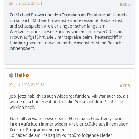
29. Juni 2009, 23:18:11
#205
Zu Michael Frowin und den Terminen im Theaterschiff schrieb
ich kürzlich. Michael Frowin ist ein interessanter Kabarettist
und Schauspieler. Kreisler singt er schon lange. Im
Werkverzeichnis dieses Forums sind ein oder zwei CD´s von
Frowin aufgeführt. Die Eintrittspreise beim Theaterschiff in
Hamburg sind mir etwas zu hoch. Ansonsten ist ein Besuch
lohnenswert.
Heiko
29. Juni 2009, 23:50:18
#206
Jep, jetzt hab ich es auch wiedergefunden. Mir war auch so, als
wurde er schon erwähnt. Und die Preise auf dem Schiff sind
wirklich hoch.
Ebenfalls erwähnenswert sind "Herrchens Frauchen", die in
ihren Auftritten immer wieder Kreisler-Stücke aus ihrem alten
Kreisler-Programm einbauen.
So haben sie am Freitag im Polittbüro folgende Lieder