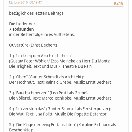
12. Juni 2010, 00:19:47
#218
bezüglich des letzten Beitrags:
Die Lieder der
7 Todsünden
in der Reihenfolge ihres Auftretens:
Ouvertüre (Ernst Bechert)
1.) "Ich krieg den Arsch nicht hoch"
(Gustav Peter Wöhler/ Ecco Meineke als Herr Du Mont):
Die Trägheit.
Text und Musik: Theatre Du Pain
2.) "Oben" (Gunter Schmidt als Architekt):
Der Hochmut.
Text: Rainald Grebe, Musik: Ernst Bechert
3.) "Bauchschmerzen" (Lisa Politt als Grüne):
Die Völlerei.
Text: Marco Tschirpke, Musik: Ernst Bechert
4.) "Ich versteh das" (Gunter Schmidt als Fensterputzer):
Die Wut.
Text: Lisa Politt, Musik: Die Popette Betancor
5.) "Die Klage der ewig Enttäuschten" (Karoline Eichhorn als
Beschenkte):