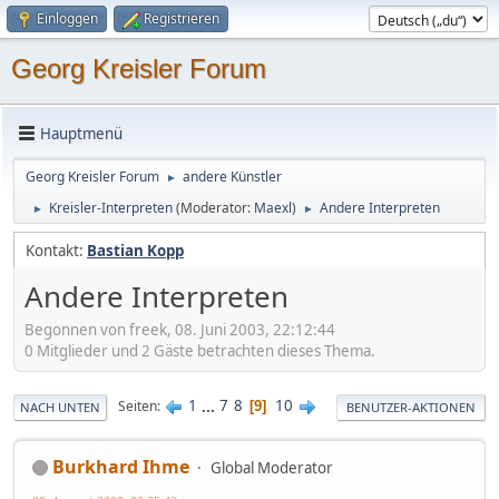
Einloggen
Registrieren
Georg Kreisler Forum
Hauptmenü
Georg Kreisler Forum
andere Künstler
►
Kreisler-Interpreten
(Moderator:
Maexl
)
Andere Interpreten
►
►
Kontakt:
Bastian Kopp
Andere Interpreten
Begonnen von freek, 08. Juni 2003, 22:12:44
0 Mitglieder und 2 Gäste betrachten dieses Thema.
1
...
7
8
10
Seiten
9
NACH UNTEN
BENUTZER-AKTIONEN
Burkhard Ihme
Global Moderator