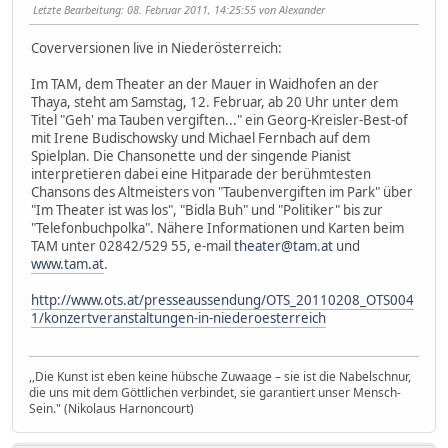
Letzte Bearbeitung
: 08. Februar 2011, 14:25:55 von Alexander
Coverversionen live in Niederösterreich:
Im TAM, dem Theater an der Mauer in Waidhofen an der
Thaya, steht am Samstag, 12. Februar, ab 20 Uhr unter dem
Titel "Geh' ma Tauben vergiften..." ein Georg-Kreisler-Best-of
mit Irene Budischowsky und Michael Fernbach auf dem
Spielplan. Die Chansonette und der singende Pianist
interpretieren dabei eine Hitparade der berühmtesten
Chansons des Altmeisters von "Taubenvergiften im Park" über
"Im Theater ist was los", "Bidla Buh" und "Politiker" bis zur
"Telefonbuchpolka". Nähere Informationen und Karten beim
TAM unter 02842/529 55, e-mail
theater@tam.at
und
www.tam.at
.
http://www.ots.at/presseaussendung/OTS_20110208_OTS004
1/konzertveranstaltungen-in-niederoesterreich
,,Die Kunst ist eben keine hübsche Zuwaage – sie ist die Nabelschnur,
die uns mit dem Göttlichen verbindet, sie garantiert unser Mensch-
Sein." (Nikolaus Harnoncourt)