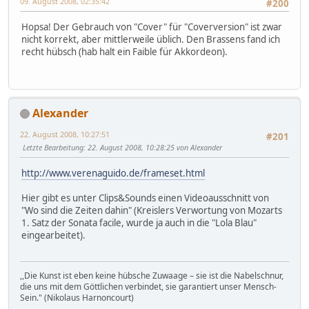
09. August 2008, 02:35:42
#200
Hopsa! Der Gebrauch von "Cover" für "Coverversion" ist zwar
nicht korrekt, aber mittlerweile üblich. Den Brassens fand ich
recht hübsch (hab halt ein Faible für Akkordeon).
Alexander
22. August 2008, 10:27:51
#201
Letzte Bearbeitung
: 22. August 2008, 10:28:25 von Alexander
http://www.verenaguido.de/frameset.html
Hier gibt es unter Clips&Sounds einen Videoausschnitt von
"Wo sind die Zeiten dahin" (Kreislers Verwortung von Mozarts
1. Satz der Sonata facile, wurde ja auch in die "Lola Blau"
eingearbeitet).
,,Die Kunst ist eben keine hübsche Zuwaage – sie ist die Nabelschnur,
die uns mit dem Göttlichen verbindet, sie garantiert unser Mensch-
Sein." (Nikolaus Harnoncourt)