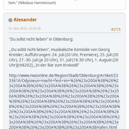
Sein." (Nikolaus Harnoncourt)
Alexander
12. Mai 2010, 15:59:38
#215
"Du sollst nicht lieben" in Oldenburg:
,,Du sollst nicht lieben", musikalische Komödie von Georg
Kreisler; Aufführungen: 24. Juli (20 Uhr, Premiere), 25. Juli (20
Uhr), 27.-30. Juli (je 20 Uhr), 31. Juli (18.30 Uhr), 1. August (20
Uhr)[ch8202] ,,In der Bar zum Krokodil"
http://www.nwzonline.de/Region/Stadt/Oldenburg/Artikel/23
33616/Odysseus+macht+fest+im+%26%23x200A%3B%26%2
3x200A%3B%26%23x200A%3B%26%23x200A%3B%26%23x
200A%3B%26%23x200A%3B%26%23x200A%3B%26%23x20
0A%3B%26%23x200A%3B%26%23x200A%3B%26%23x200A
%3B%26%23x200A%3B%26%23x200A%3B%26%23x200A%3
B%26%23x200A%3B%26%23x200A%3B%26%23x200A%3B%
26%23x200A%3B%26%23x200A%3B%26%23x200A%3B%26
%23x200A%3B%26%23x200A%3B%26%23x200A%3B%26%2
3x200A%3B%26%23x200A%3B%26%23x200A%3B%26%23x
200A%3B%26%23x200A%3B%26%23x200A%3BHafen.html