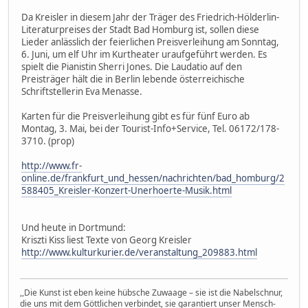
Da Kreisler in diesem Jahr der Träger des Friedrich-Hölderlin-
Literaturpreises der Stadt Bad Homburg ist, sollen diese
Lieder anlässlich der feierlichen Preisverleihung am Sonntag,
6. Juni, um elf Uhr im Kurtheater uraufgeführt werden. Es
spielt die Pianistin Sherri Jones. Die Laudatio auf den
Preisträger hält die in Berlin lebende österreichische
Schriftstellerin Eva Menasse.
Karten für die Preisverleihung gibt es für fünf Euro ab
Montag, 3. Mai, bei der Tourist-Info+Service, Tel. 06172/178-
3710. (prop)
http://www.fr-
online.de/frankfurt_und_hessen/nachrichten/bad_homburg/2
588405_Kreisler-Konzert-Unerhoerte-Musik.html
Und heute in Dortmund:
Kriszti Kiss liest Texte von Georg Kreisler
http://www.kulturkurier.de/veranstaltung_209883.html
,,Die Kunst ist eben keine hübsche Zuwaage – sie ist die Nabelschnur,
die uns mit dem Göttlichen verbindet, sie garantiert unser Mensch-