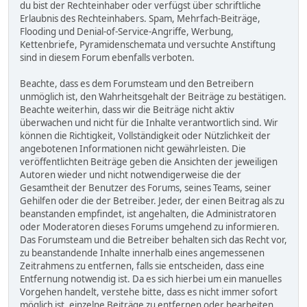
du bist der Rechteinhaber oder verfügst über schriftliche
Erlaubnis des Rechteinhabers. Spam, Mehrfach-Beiträge,
Flooding und Denial-of-Service-Angriffe, Werbung,
Kettenbriefe, Pyramidenschemata und versuchte Anstiftung
sind in diesem Forum ebenfalls verboten.
Beachte, dass es dem Forumsteam und den Betreibern
unmöglich ist, den Wahrheitsgehalt der Beiträge zu bestätigen.
Beachte weiterhin, dass wir die Beiträge nicht aktiv
überwachen und nicht für die Inhalte verantwortlich sind. Wir
können die Richtigkeit, Vollständigkeit oder Nützlichkeit der
angebotenen Informationen nicht gewährleisten. Die
veröffentlichten Beiträge geben die Ansichten der jeweiligen
Autoren wieder und nicht notwendigerweise die der
Gesamtheit der Benutzer des Forums, seines Teams, seiner
Gehilfen oder die der Betreiber. Jeder, der einen Beitrag als zu
beanstanden empfindet, ist angehalten, die Administratoren
oder Moderatoren dieses Forums umgehend zu informieren.
Das Forumsteam und die Betreiber behalten sich das Recht vor,
zu beanstandende Inhalte innerhalb eines angemessenen
Zeitrahmens zu entfernen, falls sie entscheiden, dass eine
Entfernung notwendig ist. Da es sich hierbei um ein manuelles
Vorgehen handelt, verstehe bitte, dass es nicht immer sofort
möglich ist, einzelne Beiträge zu entfernen oder bearbeiten.