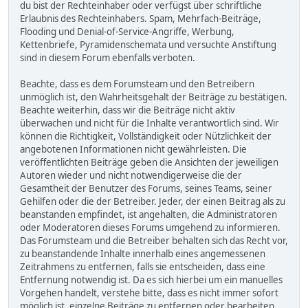
du bist der Rechteinhaber oder verfügst über schriftliche
Erlaubnis des Rechteinhabers. Spam, Mehrfach-Beiträge,
Flooding und Denial-of-Service-Angriffe, Werbung,
Kettenbriefe, Pyramidenschemata und versuchte Anstiftung
sind in diesem Forum ebenfalls verboten.
Beachte, dass es dem Forumsteam und den Betreibern
unmöglich ist, den Wahrheitsgehalt der Beiträge zu bestätigen.
Beachte weiterhin, dass wir die Beiträge nicht aktiv
überwachen und nicht für die Inhalte verantwortlich sind. Wir
können die Richtigkeit, Vollständigkeit oder Nützlichkeit der
angebotenen Informationen nicht gewährleisten. Die
veröffentlichten Beiträge geben die Ansichten der jeweiligen
Autoren wieder und nicht notwendigerweise die der
Gesamtheit der Benutzer des Forums, seines Teams, seiner
Gehilfen oder die der Betreiber. Jeder, der einen Beitrag als zu
beanstanden empfindet, ist angehalten, die Administratoren
oder Moderatoren dieses Forums umgehend zu informieren.
Das Forumsteam und die Betreiber behalten sich das Recht vor,
zu beanstandende Inhalte innerhalb eines angemessenen
Zeitrahmens zu entfernen, falls sie entscheiden, dass eine
Entfernung notwendig ist. Da es sich hierbei um ein manuelles
Vorgehen handelt, verstehe bitte, dass es nicht immer sofort
möglich ist, einzelne Beiträge zu entfernen oder bearbeiten.