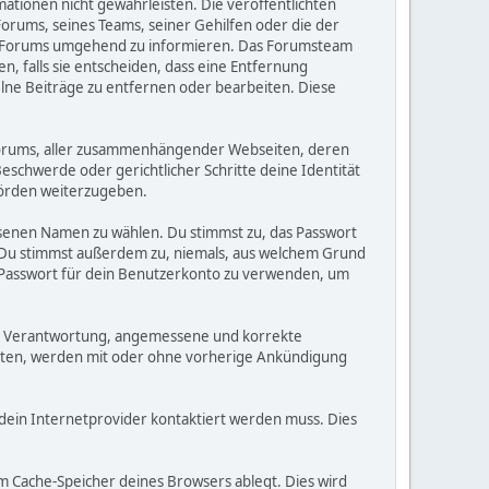
rmationen nicht gewährleisten. Die veröffentlichten
orums, seines Teams, seiner Gehilfen oder die der
ses Forums umgehend zu informieren. Das Forumsteam
, falls sie entscheiden, dass eine Entfernung
zelne Beiträge zu entfernen oder bearbeiten. Diese
s Forums, aller zusammenhängender Webseiten, deren
Beschwerde oder gerichtlicher Schritte deine Identität
hörden weiterzugeben.
ssenen Namen zu wählen. Du stimmst zu, das Passwort
. Du stimmst außerdem zu, niemals, aus welchem Grund
 Passwort für dein Benutzerkonto zu verwenden, um
einer Verantwortung, angemessene und korrekte
alten, werden mit oder ohne vorherige Ankündigung
 dein Internetprovider kontaktiert werden muss. Dies
m Cache-Speicher deines Browsers ablegt. Dies wird