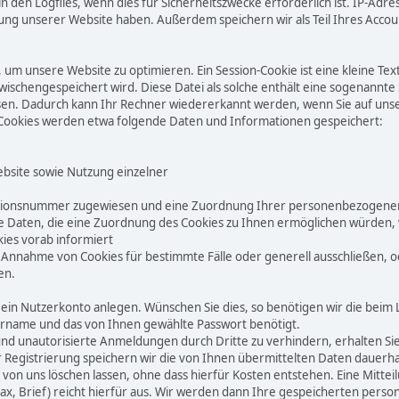
n den Logfiles, wenn dies für Sicherheitszwecke erforderlich ist. IP-Ad
g unserer Website haben. Außerdem speichern wir als Teil Ihres Account
m unsere Website zu optimieren. Ein Session-Cookie ist eine kleine Tex
 zwischengespeichert wird. Diese Datei als solche enthält eine sogenannt
en. Dadurch kann Ihr Rechner wiedererkannt werden, wenn Sie auf uns
 Cookies werden etwa folgende Daten und Informationen gespeichert:
ebsite sowie Nutzung einzelner
ikationsnummer zugewiesen und eine Zuordnung Ihrer personenbezogenen
Daten, die eine Zuordnung des Cookies zu Ihnen ermöglichen würden, w
kies vorab informiert
ie Annahme von Cookies für bestimmte Fälle oder generell ausschließen,
en.
ein Nutzerkonto anlegen. Wünschen Sie dies, so benötigen wir die bei
ername und das von Ihnen gewählte Passwort benötigt.
unautorisierte Anmeldungen durch Dritte zu verhindern, erhalten Sie n
er Registrierung speichern wir die von Ihnen übermittelten Daten dauerh
von uns löschen lassen, ohne dass hierfür Kosten entstehen. Eine Mittei
, Fax, Brief) reicht hierfür aus. Wir werden dann Ihre gespeicherten pe