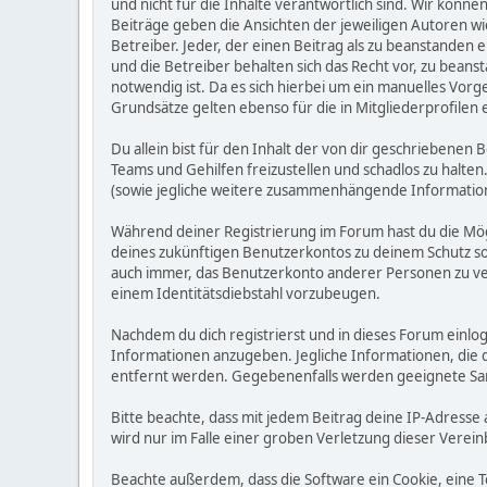
und nicht für die Inhalte verantwortlich sind. Wir könne
Beiträge geben die Ansichten der jeweiligen Autoren w
Betreiber. Jeder, der einen Beitrag als zu beanstande
und die Betreiber behalten sich das Recht vor, zu bean
notwendig ist. Da es sich hierbei um ein manuelles Vorg
Grundsätze gelten ebenso für die in Mitgliederprofilen
Du allein bist für den Inhalt der von dir geschriebene
Teams und Gehilfen freizustellen und schadlos zu halten.
(sowie jegliche weitere zusammenhängende Informatio
Während deiner Registrierung im Forum hast du die Mög
deines zukünftigen Benutzerkontos zu deinem Schutz so
auch immer, das Benutzerkonto anderer Personen zu ve
einem Identitätsdiebstahl vorzubeugen.
Nachdem du dich registrierst und in dieses Forum einlog
Informationen anzugeben. Jegliche Informationen, die
entfernt werden. Gegebenenfalls werden geeignete Sa
Bitte beachte, dass mit jedem Beitrag deine IP-Adresse
wird nur im Falle einer groben Verletzung dieser Vere
Beachte außerdem, dass die Software ein Cookie, eine 