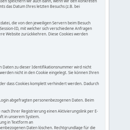
ressen speichern wir auch dann, wenn wir den konkreten
s das Datum Ihres letzten Besuchs (z.B. bei
tdatei, die von den jeweiligen Servern beim Besuch
e Session-ID, mit welcher sich verschiedene Anfragen
ere Website zurückkehren. Diese Cookies werden
 Daten zu dieser Identifikationsnummer wird nicht
erden nicht in den Cookie eingelegt. Sie können Ihren
 oder dass Cookies komplett verhindert werden. Dadurch
m Login abgefragten personenbezogenen Daten. Beim
ach Ihrer Registrierung einen Aktivierungslink per E-
aft in unserem System.
lung in Textform an
rsonenbezogenen Daten löschen. Rechtgrundlage für die