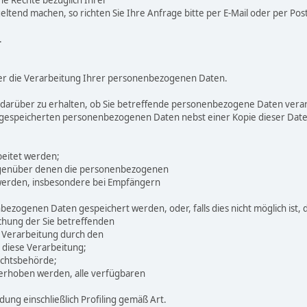
e Rechte bezüglich Ihrer
end machen, so richten Sie Ihre Anfrage bitte per E-Mail oder per Post 
.
über die Verarbeitung Ihrer personenbezogenen Daten.
 darüber zu erhalten, ob Sie betreffende personenbezogene Daten verarbe
n gespeicherten personenbezogenen Daten nebst einer Kopie dieser Date
beitet werden;
egenüber denen die personenbezogenen
 werden, insbesondere bei Empfängern
enbezogenen Daten gespeichert werden, oder, falls dies nicht möglich ist, 
schung der Sie betreffenden
 Verarbeitung durch den
 diese Verarbeitung;
ichtsbehörde;
erhoben werden, alle verfügbaren
ung einschließlich Profiling gemäß Art.