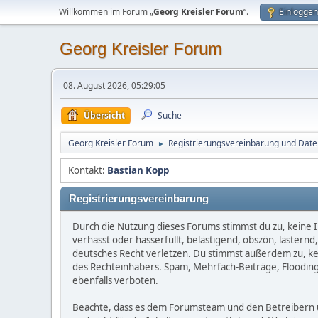
Willkommen im Forum „
Georg Kreisler Forum
“.
Einloggen
Georg Kreisler Forum
08. August 2026, 05:29:05
Übersicht
Suche
Georg Kreisler Forum
Registrierungsvereinbarung und Daten
►
Kontakt:
Bastian Kopp
Registrierungsvereinbarung
Durch die Nutzung dieses Forums stimmst du zu, keine I
verhasst oder hasserfüllt, belästigend, obszön, lästern
deutsches Recht verletzen. Du stimmst außerdem zu, kein
des Rechteinhabers. Spam, Mehrfach-Beiträge, Flooding
ebenfalls verboten.
Beachte, dass es dem Forumsteam und den Betreibern unm