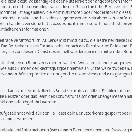
n die Richtigkeit, Vollständigkeit oder Nützlichkeit der angebotenen Info
ieder und nicht notwendigerweise die der Gesamtheit der Benutzer des F
n empfindet, ist angehalten, die Administratoren oder Moderatoren die
standende Inhalte innerhalb eines angemessenen Zeitrahmens zu entfernen
ehen handelt, verstehe bitte, dass es nicht immer sofort möglich ist, ein
 enthaltenen Informationen.
n Beiträge verantwortlich. Außerdem stimmst du zu, die Betreiber diese
 Die Betreiber dieses Forums behalten sich das Recht vor, im Falle einer 
nen, die von diesem Dienst gesammelt wurden) an die ermittelnden Be
lichkeit, einen Benutzernamen zu wählen. Wir raten dir, einen angeme
wie aus Gründen der Rechtsgültigkeit niemals an Dritte weiterzugeben
rwenden. Wir empfehlen dir dringend, ein komplexes und einzigartiges
gst, kannst du ein detailliertes Benutzerprofil ausfüllen. Es obliegt d
 die Besitzer oder das Team des Forums für falsch oder unangemessen h
nktionen durchgeführt werden.
 aufgezeichnet wird, für den Fall, dass dein Benutzerkonto gesperrt oder
inbarung geschehen.
Textdatei mit Informationen (wie deinem Benutzernamen und Passwort) i