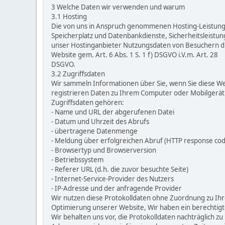
3 Welche Daten wir verwenden und warum
3.1 Hosting
Die von uns in Anspruch genommenen Hosting-Leistungen
Speicherplatz und Datenbankdienste, Sicherheitsleistun
unser Hostinganbieter Nutzungsdaten von Besuchern die
Website gem. Art. 6 Abs. 1 S. 1 f) DSGVO i.V.m. Art. 28
DSGVO.
3.2 Zugriffsdaten
Wir sammeln Informationen über Sie, wenn Sie diese We
registrieren Daten zu Ihrem Computer oder Mobilgerät.
Zugriffsdaten gehören:
- Name und URL der abgerufenen Datei
- Datum und Uhrzeit des Abrufs
- übertragene Datenmenge
- Meldung über erfolgreichen Abruf (HTTP response cod
- Browsertyp und Browserversion
- Betriebssystem
- Referer URL (d.h. die zuvor besuchte Seite)
- Internet-Service-Provider des Nutzers
- IP-Adresse und der anfragende Provider
Wir nutzen diese Protokolldaten ohne Zuordnung zu Ihre
Optimierung unserer Website, Wir haben ein berechtigte
Wir behalten uns vor, die Protokolldaten nachträglich 