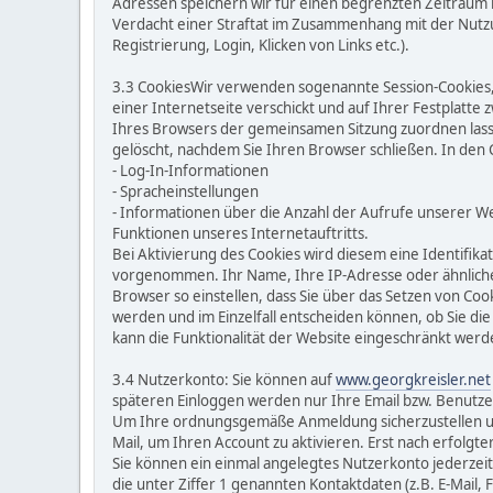
Adressen speichern wir für einen begrenzten Zeitraum i
Verdacht einer Straftat im Zusammenhang mit der Nutzun
Registrierung, Login, Klicken von Links etc.).
3.3 CookiesWir verwenden sogenannte Session-Cookies, u
einer Internetseite verschickt und auf Ihrer Festplatte
Ihres Browsers der gemeinsamen Sitzung zuordnen lass
gelöscht, nachdem Sie Ihren Browser schließen. In den
- Log-In-Informationen
- Spracheinstellungen
- Informationen über die Anzahl der Aufrufe unserer W
Funktionen unseres Internetauftritts.
Bei Aktivierung des Cookies wird diesem eine Identif
vorgenommen. Ihr Name, Ihre IP-Adresse oder ähnliche 
Browser so einstellen, dass Sie über das Setzen von Coo
werden und im Einzelfall entscheiden können, ob Sie d
kann die Funktionalität der Website eingeschränkt werd
3.4 Nutzerkonto: Sie können auf
www.georgkreisler.net
späteren Einloggen werden nur Ihre Email bzw. Benutz
Um Ihre ordnungsgemäße Anmeldung sicherzustellen und 
Mail, um Ihren Account zu aktivieren. Erst nach erfolgt
Sie können ein einmal angelegtes Nutzerkonto jederzeit 
die unter Ziffer 1 genannten Kontaktdaten (z.B. E-Mail