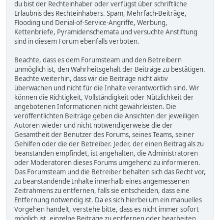
du bist der Rechteinhaber oder verfügst über schriftliche
Erlaubnis des Rechteinhabers. Spam, Mehrfach-Beiträge,
Flooding und Denial-of-Service-Angriffe, Werbung,
Kettenbriefe, Pyramidenschemata und versuchte Anstiftung
sind in diesem Forum ebenfalls verboten.
Beachte, dass es dem Forumsteam und den Betreibern
unmöglich ist, den Wahrheitsgehalt der Beiträge zu bestätigen.
Beachte weiterhin, dass wir die Beiträge nicht aktiv
überwachen und nicht für die Inhalte verantwortlich sind. Wir
können die Richtigkeit, Vollständigkeit oder Nützlichkeit der
angebotenen Informationen nicht gewährleisten. Die
veröffentlichten Beiträge geben die Ansichten der jeweiligen
Autoren wieder und nicht notwendigerweise die der
Gesamtheit der Benutzer des Forums, seines Teams, seiner
Gehilfen oder die der Betreiber. Jeder, der einen Beitrag als zu
beanstanden empfindet, ist angehalten, die Administratoren
oder Moderatoren dieses Forums umgehend zu informieren.
Das Forumsteam und die Betreiber behalten sich das Recht vor,
zu beanstandende Inhalte innerhalb eines angemessenen
Zeitrahmens zu entfernen, falls sie entscheiden, dass eine
Entfernung notwendig ist. Da es sich hierbei um ein manuelles
Vorgehen handelt, verstehe bitte, dass es nicht immer sofort
möglich ist, einzelne Beiträge zu entfernen oder bearbeiten.