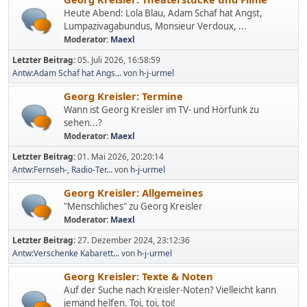
Heute Abend: Lola Blau, Adam Schaf hat Angst,
Lumpazivagabundus, Monsieur Verdoux, ...
Moderator:
Maexl
Letzter Beitrag:
05. Juli 2026, 16:58:59
Antw:Adam Schaf hat Angs...
von
h-j-urmel
Georg Kreisler: Termine
Wann ist Georg Kreisler im TV- und Hörfunk zu
sehen...?
Moderator:
Maexl
Letzter Beitrag:
01. Mai 2026, 20:20:14
Antw:Fernseh-, Radio-Ter...
von
h-j-urmel
Georg Kreisler: Allgemeines
"Menschliches" zu Georg Kreisler
Moderator:
Maexl
Letzter Beitrag:
27. Dezember 2024, 23:12:36
Antw:Verschenke Kabarett...
von
h-j-urmel
Georg Kreisler: Texte & Noten
Auf der Suche nach Kreisler-Noten? Vielleicht kann
jemand helfen. Toi, toi, toi!