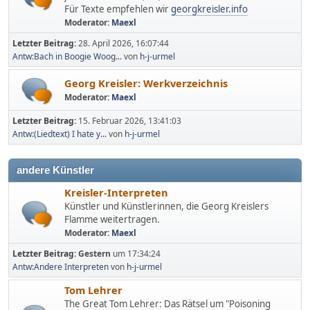
Für Texte empfehlen wir
georgkreisler.info
Moderator:
Maexl
Letzter Beitrag:
28. April 2026, 16:07:44
Antw:Bach in Boogie Woog...
von
h-j-urmel
Georg Kreisler: Werkverzeichnis
Moderator:
Maexl
Letzter Beitrag:
15. Februar 2026, 13:41:03
Antw:(Liedtext) I hate y...
von
h-j-urmel
andere Künstler
Kreisler-Interpreten
Künstler und Künstlerinnen, die Georg Kreislers
Flamme weitertragen.
Moderator:
Maexl
Letzter Beitrag:
Gestern
um 17:34:24
Antw:Andere Interpreten
von
h-j-urmel
Tom Lehrer
The Great Tom Lehrer: Das Rätsel um "Poisoning