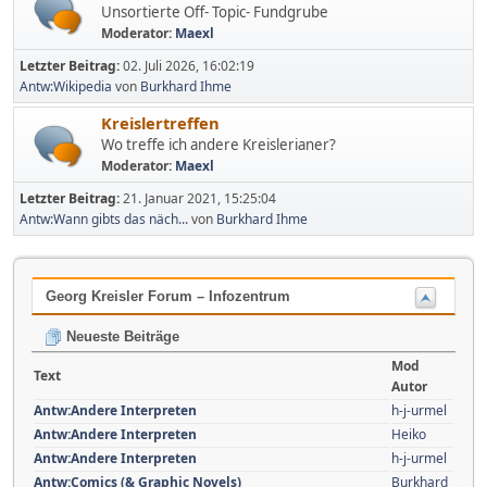
Unsortierte Off- Topic- Fundgrube
Moderator:
Maexl
Letzter Beitrag:
02. Juli 2026, 16:02:19
Antw:Wikipedia
von
Burkhard Ihme
Kreislertreffen
Wo treffe ich andere Kreislerianer?
Moderator:
Maexl
Letzter Beitrag:
21. Januar 2021, 15:25:04
Antw:Wann gibts das näch...
von
Burkhard Ihme
Georg Kreisler Forum – Infozentrum
Neueste Beiträge
Mod
Text
Autor
Antw:Andere Interpreten
h-j-urmel
Antw:Andere Interpreten
Heiko
Antw:Andere Interpreten
h-j-urmel
Antw:Comics (& Graphic Novels)
Burkhard