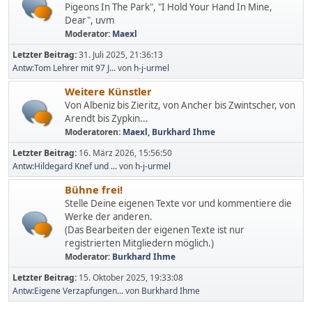
Pigeons In The Park", "I Hold Your Hand In Mine,
Dear", uvm
Moderator:
Maexl
Letzter Beitrag:
31. Juli 2025, 21:36:13
Antw:Tom Lehrer mit 97 J...
von
h-j-urmel
Weitere Künstler
Von Albeniz bis Zieritz, von Ancher bis Zwintscher, von
Arendt bis Zypkin...
Moderatoren:
Maexl
,
Burkhard Ihme
Letzter Beitrag:
16. März 2026, 15:56:50
Antw:Hildegard Knef und ...
von
h-j-urmel
Bühne frei!
Stelle Deine eigenen Texte vor und kommentiere die
Werke der anderen.
(Das Bearbeiten der eigenen Texte ist nur
registrierten Mitgliedern möglich.)
Moderator:
Burkhard Ihme
Letzter Beitrag:
15. Oktober 2025, 19:33:08
Antw:Eigene Verzapfungen...
von
Burkhard Ihme