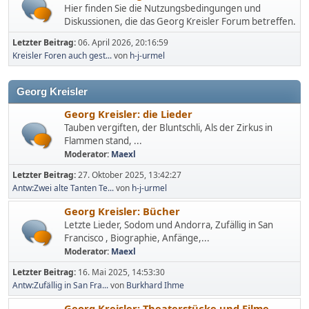
Hier finden Sie die Nutzungsbedingungen und
Diskussionen, die das Georg Kreisler Forum betreffen.
Letzter Beitrag:
06. April 2026, 20:16:59
Kreisler Foren auch gest...
von
h-j-urmel
Georg Kreisler
Georg Kreisler: die Lieder
Tauben vergiften, der Bluntschli, Als der Zirkus in
Flammen stand, ...
Moderator:
Maexl
Letzter Beitrag:
27. Oktober 2025, 13:42:27
Antw:Zwei alte Tanten Te...
von
h-j-urmel
Georg Kreisler: Bücher
Letzte Lieder, Sodom und Andorra, Zufällig in San
Francisco , Biographie, Anfänge,...
Moderator:
Maexl
Letzter Beitrag:
16. Mai 2025, 14:53:30
Antw:Zufällig in San Fra...
von
Burkhard Ihme
Georg Kreisler: Theaterstücke und Filme