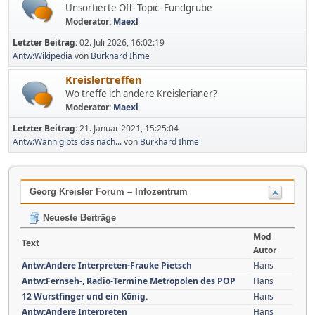
Unsortierte Off- Topic- Fundgrube
Moderator:
Maexl
Letzter Beitrag:
02. Juli 2026, 16:02:19
Antw:Wikipedia
von
Burkhard Ihme
Kreislertreffen
Wo treffe ich andere Kreislerianer?
Moderator:
Maexl
Letzter Beitrag:
21. Januar 2021, 15:25:04
Antw:Wann gibts das näch...
von
Burkhard Ihme
Georg Kreisler Forum – Infozentrum
Neueste Beiträge
Mod
Text
Autor
Antw:Andere Interpreten-Frauke Pietsch
Hans
Antw:Fernseh-, Radio-Termine Metropolen des POP
Hans
12 Wurstfinger und ein König.
Hans
Antw:Andere Interpreten
Hans