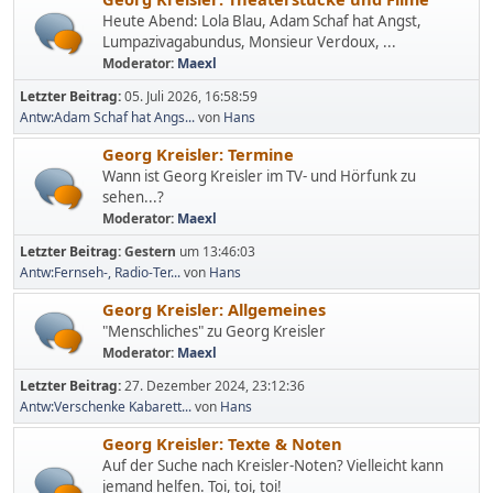
Heute Abend: Lola Blau, Adam Schaf hat Angst,
Lumpazivagabundus, Monsieur Verdoux, ...
Moderator:
Maexl
Letzter Beitrag:
05. Juli 2026, 16:58:59
Antw:Adam Schaf hat Angs...
von
Hans
Georg Kreisler: Termine
Wann ist Georg Kreisler im TV- und Hörfunk zu
sehen...?
Moderator:
Maexl
Letzter Beitrag:
Gestern
um 13:46:03
Antw:Fernseh-, Radio-Ter...
von
Hans
Georg Kreisler: Allgemeines
"Menschliches" zu Georg Kreisler
Moderator:
Maexl
Letzter Beitrag:
27. Dezember 2024, 23:12:36
Antw:Verschenke Kabarett...
von
Hans
Georg Kreisler: Texte & Noten
Auf der Suche nach Kreisler-Noten? Vielleicht kann
jemand helfen. Toi, toi, toi!