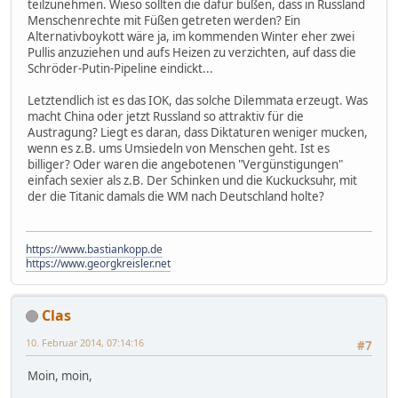
teilzunehmen. Wieso sollten die dafür büßen, dass in Russland
Menschenrechte mit Füßen getreten werden? Ein
Alternativboykott wäre ja, im kommenden Winter eher zwei
Pullis anzuziehen und aufs Heizen zu verzichten, auf dass die
Schröder-Putin-Pipeline eindickt...
Letztendlich ist es das IOK, das solche Dilemmata erzeugt. Was
macht China oder jetzt Russland so attraktiv für die
Austragung? Liegt es daran, dass Diktaturen weniger mucken,
wenn es z.B. ums Umsiedeln von Menschen geht. Ist es
billiger? Oder waren die angebotenen "Vergünstigungen"
einfach sexier als z.B. Der Schinken und die Kuckucksuhr, mit
der die Titanic damals die WM nach Deutschland holte?
https://www.bastiankopp.de
https://www.georgkreisler.net
Clas
10. Februar 2014, 07:14:16
#7
Moin, moin,