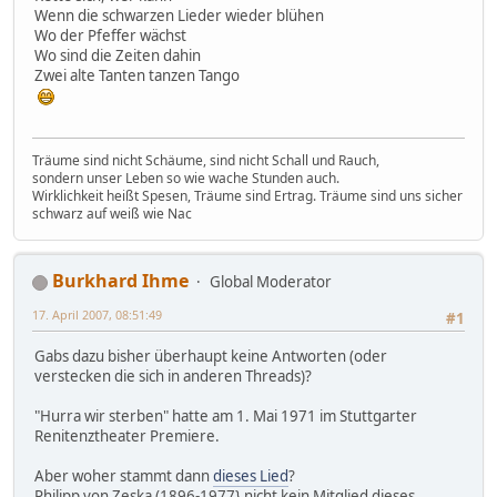
Wenn die schwarzen Lieder wieder blühen
Wo der Pfeffer wächst
Wo sind die Zeiten dahin
Zwei alte Tanten tanzen Tango
Träume sind nicht Schäume, sind nicht Schall und Rauch,
sondern unser Leben so wie wache Stunden auch.
Wirklichkeit heißt Spesen, Träume sind Ertrag. Träume sind uns sicher
schwarz auf weiß wie Nac
Burkhard Ihme
Global Moderator
17. April 2007, 08:51:49
#1
Gabs dazu bisher überhaupt keine Antworten (oder
verstecken die sich in anderen Threads)?
"Hurra wir sterben" hatte am 1. Mai 1971 im Stuttgarter
Renitenztheater Premiere.
Aber woher stammt dann
dieses Lied
?
Philipp von Zeska (1896-1977} nicht kein Mitglied dieses