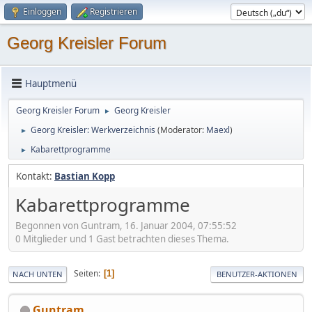
Einloggen
Registrieren
Georg Kreisler Forum
Hauptmenü
Georg Kreisler Forum
Georg Kreisler
►
Georg Kreisler: Werkverzeichnis
(Moderator:
Maexl
)
►
Kabarettprogramme
►
Kontakt:
Bastian Kopp
Kabarettprogramme
Begonnen von Guntram, 16. Januar 2004, 07:55:52
0 Mitglieder und 1 Gast betrachten dieses Thema.
Seiten
1
NACH UNTEN
BENUTZER-AKTIONEN
Guntram