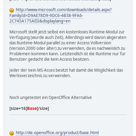
http://www.microsoft.com/downloads/details.aspx?
FamilyId=D9AE78D9-9DC6-4B38-9FA6-
2C745A175AED&displaylang=en
Microsoft stellt jetzt selbst ein kostenloses Runtime-Modul zur
Verfügung (wurde auch Zeit). Allerdings wird davon abgeraten
das Runtime-Modul parallel zu einer Access Vollversion
(Version 2000 oder älter) zu verwenden, da es nachweislich zu
Problemen kommen kann. Letztendlich ist die Runtime nur für
Benutzer gedacht die kein Access besitzen.
Jeder der kein MS-Acces besitzt hat damit die Möglichkeit das
Werksverzeichnis zu verwenden.
Noch ungetestet ein OpenOffice Alternative
[size=16]
Base
[/size]
http://de.openoffice.org/product/base.html