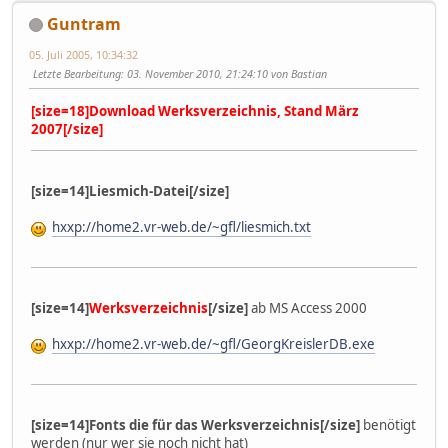
Guntram
05. Juli 2005, 10:34:32
Letzte Bearbeitung
: 03. November 2010, 21:24:10 von Bastian
[size=18]Download Werksverzeichnis, Stand März
2007[/size]
[size=14]Liesmich-Datei[/size]
hxxp://home2.vr-web.de/~gfl/liesmich.txt
[size=14]
Werksverzeichnis
[/size]
ab MS Access 2000
hxxp://home2.vr-web.de/~gfl/GeorgKreislerDB.exe
[size=14]Fonts die für das Werksverzeichnis[/size]
benötigt
werden (nur wer sie noch nicht hat)