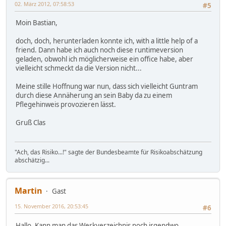
02. März 2012, 07:58:53
#5
Moin Bastian,
doch, doch, herunterladen konnte ich, with a little help of a
friend. Dann habe ich auch noch diese runtimeversion
geladen, obwohl ich möglicherweise ein office habe, aber
vielleicht schmeckt da die Version nicht...
Meine stille Hoffnung war nun, dass sich vielleicht Guntram
durch diese Annäherung an sein Baby da zu einem
Pflegehinweis provozieren lässt.
Gruß Clas
"Ach, das Risiko...!" sagte der Bundesbeamte für Risikoabschätzung
abschätzig...
Martin
Gast
15. November 2016, 20:53:45
#6
Hallo. Kann man das Werkverzeichnis noch irgendwo