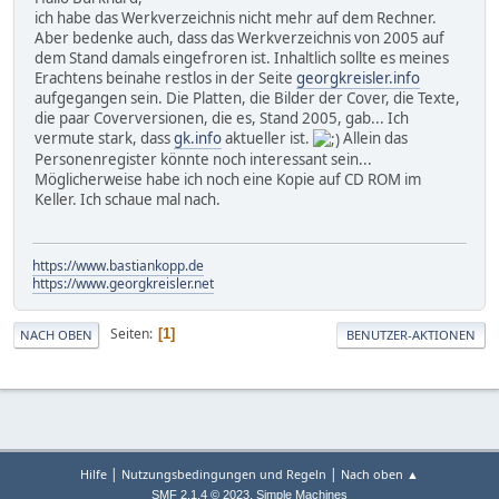
ich habe das Werkverzeichnis nicht mehr auf dem Rechner.
Aber bedenke auch, dass das Werkverzeichnis von 2005 auf
dem Stand damals eingefroren ist. Inhaltlich sollte es meines
Erachtens beinahe restlos in der Seite
georgkreisler.info
aufgegangen sein. Die Platten, die Bilder der Cover, die Texte,
die paar Coverversionen, die es, Stand 2005, gab... Ich
vermute stark, dass
gk.info
aktueller ist.
Allein das
Personenregister könnte noch interessant sein...
Möglicherweise habe ich noch eine Kopie auf CD ROM im
Keller. Ich schaue mal nach.
https://www.bastiankopp.de
https://www.georgkreisler.net
Seiten
1
NACH OBEN
BENUTZER-AKTIONEN
|
|
Hilfe
Nutzungsbedingungen und Regeln
Nach oben ▲
,
SMF 2.1.4 © 2023
Simple Machines