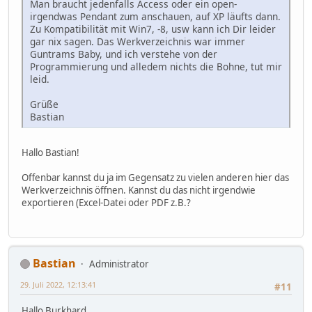
Man braucht jedenfalls Access oder ein open-
irgendwas Pendant zum anschauen, auf XP läufts dann.
Zu Kompatibilität mit Win7, -8, usw kann ich Dir leider
gar nix sagen. Das Werkverzeichnis war immer
Guntrams Baby, und ich verstehe von der
Programmierung und alledem nichts die Bohne, tut mir
leid.
Grüße
Bastian
Hallo Bastian!
Offenbar kannst du ja im Gegensatz zu vielen anderen hier das
Werkverzeichnis öffnen. Kannst du das nicht irgendwie
exportieren (Excel-Datei oder PDF z.B.?
Bastian
Administrator
29. Juli 2022, 12:13:41
#11
Hallo Burkhard,