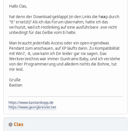
Hallo Clas,
hat denn der Download geklappt (in den Links die h
xx
p durch
"tt" ersetzt)? Als ich das Forum übernahm, hatte ich das
verhunzt, weil ich Hotlinking auf eine ausführbare .exe nicht
unbedingt für das Gelbe vom Ei halte.
Man braucht jedenfalls Access oder ein open-irgendwas
Pendant zum anschauen, auf XP läufts dann. Zu Kompatibilität
mit Win7, -8, usw kann ich Dir leider gar nix sagen. Das
Werkverzeichnis war immer Guntrams Baby, und ich verstehe
von der Programmierung und alledem nichts die Bohne, tut
mir leid.
Grüße
Bastian
https://www.bastiankopp.de
https://www.georgkreisler.net
Clas