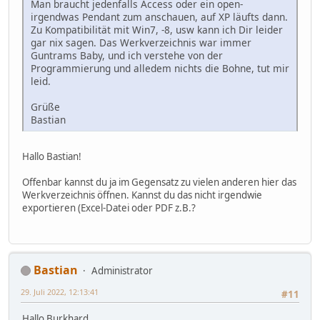
Man braucht jedenfalls Access oder ein open-
irgendwas Pendant zum anschauen, auf XP läufts dann.
Zu Kompatibilität mit Win7, -8, usw kann ich Dir leider
gar nix sagen. Das Werkverzeichnis war immer
Guntrams Baby, und ich verstehe von der
Programmierung und alledem nichts die Bohne, tut mir
leid.
Grüße
Bastian
Hallo Bastian!
Offenbar kannst du ja im Gegensatz zu vielen anderen hier das
Werkverzeichnis öffnen. Kannst du das nicht irgendwie
exportieren (Excel-Datei oder PDF z.B.?
Bastian
Administrator
29. Juli 2022, 12:13:41
#11
Hallo Burkhard,