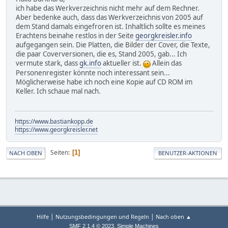
ich habe das Werkverzeichnis nicht mehr auf dem Rechner.
Aber bedenke auch, dass das Werkverzeichnis von 2005 auf
dem Stand damals eingefroren ist. Inhaltlich sollte es meines
Erachtens beinahe restlos in der Seite
georgkreisler.info
aufgegangen sein. Die Platten, die Bilder der Cover, die Texte,
die paar Coverversionen, die es, Stand 2005, gab... Ich
vermute stark, dass
gk.info
aktueller ist.
Allein das
Personenregister könnte noch interessant sein...
Möglicherweise habe ich noch eine Kopie auf CD ROM im
Keller. Ich schaue mal nach.
https://www.bastiankopp.de
https://www.georgkreisler.net
Seiten
1
NACH OBEN
BENUTZER-AKTIONEN
|
|
Hilfe
Nutzungsbedingungen und Regeln
Nach oben ▲
,
SMF 2.1.4 © 2023
Simple Machines