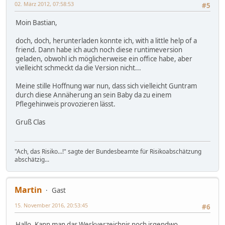
02. März 2012, 07:58:53
#5
Moin Bastian,
doch, doch, herunterladen konnte ich, with a little help of a
friend. Dann habe ich auch noch diese runtimeversion
geladen, obwohl ich möglicherweise ein office habe, aber
vielleicht schmeckt da die Version nicht...
Meine stille Hoffnung war nun, dass sich vielleicht Guntram
durch diese Annäherung an sein Baby da zu einem
Pflegehinweis provozieren lässt.
Gruß Clas
"Ach, das Risiko...!" sagte der Bundesbeamte für Risikoabschätzung
abschätzig...
Martin
Gast
15. November 2016, 20:53:45
#6
Hallo. Kann man das Werkverzeichnis noch irgendwo