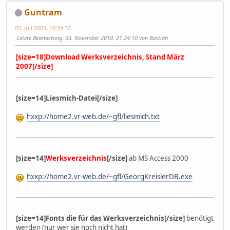
Guntram
05. Juli 2005, 10:34:32
Letzte Bearbeitung
: 03. November 2010, 21:24:10 von Bastian
[size=18]Download Werksverzeichnis, Stand März
2007[/size]
[size=14]Liesmich-Datei[/size]
hxxp://home2.vr-web.de/~gfl/liesmich.txt
[size=14]
Werksverzeichnis
[/size]
ab MS Access 2000
hxxp://home2.vr-web.de/~gfl/GeorgKreislerDB.exe
[size=14]Fonts die für das Werksverzeichnis[/size]
benötigt
werden (nur wer sie noch nicht hat)