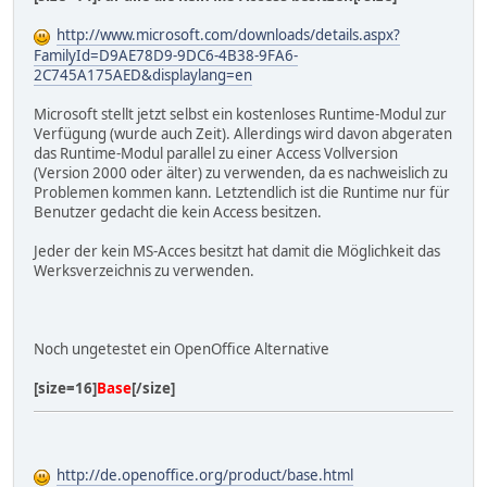
http://www.microsoft.com/downloads/details.aspx?
FamilyId=D9AE78D9-9DC6-4B38-9FA6-
2C745A175AED&displaylang=en
Microsoft stellt jetzt selbst ein kostenloses Runtime-Modul zur
Verfügung (wurde auch Zeit). Allerdings wird davon abgeraten
das Runtime-Modul parallel zu einer Access Vollversion
(Version 2000 oder älter) zu verwenden, da es nachweislich zu
Problemen kommen kann. Letztendlich ist die Runtime nur für
Benutzer gedacht die kein Access besitzen.
Jeder der kein MS-Acces besitzt hat damit die Möglichkeit das
Werksverzeichnis zu verwenden.
Noch ungetestet ein OpenOffice Alternative
[size=16]
Base
[/size]
http://de.openoffice.org/product/base.html