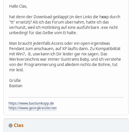
Hallo Clas,
hat denn der Download geklappt (in den Links die h
xx
p durch
"tt" ersetzt)? Als ich das Forum übernahm, hatte ich das
verhunzt, weil ich Hotlinking auf eine ausführbare .exe nicht
unbedingt für das Gelbe vom Ei halte.
Man braucht jedenfalls Access oder ein open-irgendwas
Pendant zum anschauen, auf XP läufts dann. Zu Kompatibilität
mit Win7, -8, usw kann ich Dir leider gar nix sagen. Das
Werkverzeichnis war immer Guntrams Baby, und ich verstehe
von der Programmierung und alledem nichts die Bohne, tut
mir leid.
Grüße
Bastian
https://www.bastiankopp.de
https://www.georgkreisler.net
Clas