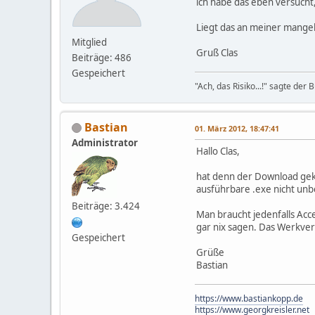
ich habe das eben versucht,
Liegt das an meiner mangel
Mitglied
Gruß Clas
Beiträge: 486
Gespeichert
"Ach, das Risiko...!" sagte de
Bastian
01. März 2012, 18:47:41
Administrator
Hallo Clas,
hat denn der Download gekl
ausführbare .exe nicht unbe
Beiträge: 3.424
Man braucht jedenfalls Acce
gar nix sagen. Das Werkver
Gespeichert
Grüße
Bastian
https://www.bastiankopp.de
https://www.georgkreisler.net