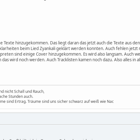
n
ge Texte hinzugekommen. Das liegt daran das jetzt auch die Texte aus den
klarheiten beim Lied Zyankali geklärt werden konnten. Auch fehlen jetzt 
preten sind einige Cover hinzugekommen. Es wird also langsam. Auch wen
as wird noch werden. Auch Tracklisten kamen noch dazu. Also alles in al
d nicht Schall und Rauch,
ache Stunden auch.
ume sind Ertrag. Träume sind uns sicher schwarz auf weiß wie Nac