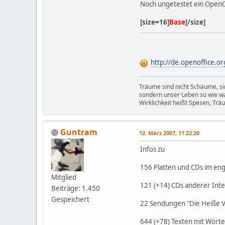
Noch ungetestet ein OpenOf
[size=16]
Base
[/size]
http://de.openoffice.o
Träume sind nicht Schäume, sin
sondern unser Leben so wie w
Wirklichkeit heißt Spesen, Trä
Guntram
12. März 2007, 11:22:20
Infos zu
156 Platten und CDs im en
Mitglied
121 (+14) CDs anderer In
Beiträge: 1.450
Gespeichert
22 Sendungen "Die Heiße 
644 (+78) Texten mit Wört