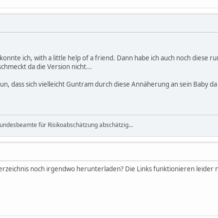
onnte ich, with a little help of a friend. Dann habe ich auch noch diese 
 schmeckt da die Version nicht...
un, dass sich vielleicht Guntram durch diese Annäherung an sein Baby da
r Bundesbeamte für Risikoabschätzung abschätzig...
zeichnis noch irgendwo herunterladen? Die Links funktionieren leider nic