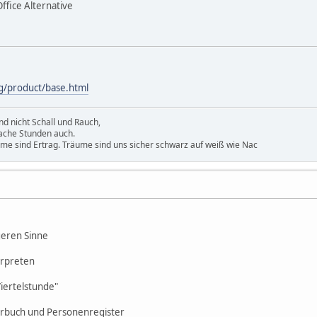
fice Alternative
rg/product/base.html
d nicht Schall und Rauch,
ache Stunden auch.
ume sind Ertrag. Träume sind uns sicher schwarz auf weiß wie Nac
geren Sinne
terpreten
Viertelstunde"
erbuch und Personenregister