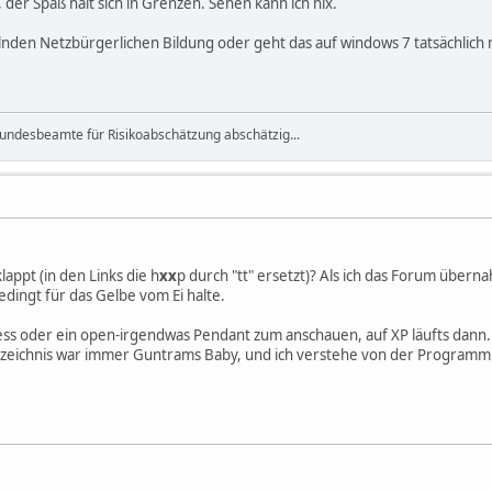
 der Spaß hält sich in Grenzen. Sehen kann ich nix.
nden Netzbürgerlichen Bildung oder geht das auf windows 7 tatsächlich 
r Bundesbeamte für Risikoabschätzung abschätzig...
appt (in den Links die h
xx
p durch "tt" ersetzt)? Als ich das Forum überna
dingt für das Gelbe vom Ei halte.
ss oder ein open-irgendwas Pendant zum anschauen, auf XP läufts dann. Zu
zeichnis war immer Guntrams Baby, und ich verstehe von der Programmier