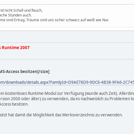
d nicht Schall und Rauch,
ache Stunden auch.
ume sind Ertrag. Träume sind uns sicher schwarz auf weiß wie Nac
s Runtime 2007
 MS-Access besitzen[/size]
com/downloads/details.aspx?FamilyId=D9AE78D9-9DC6-4B38-9FA6-2C7
st ein kostenloses Runtime-Modul zur Verfügung (wurde auch Zeit). Allerd
Version 2000 oder älter) zu verwenden, da es nachweislich zu Problemen k
Access besitzen.
sitzt hat damit die Möglichkeit das Werksverzeichnis zu verwenden.