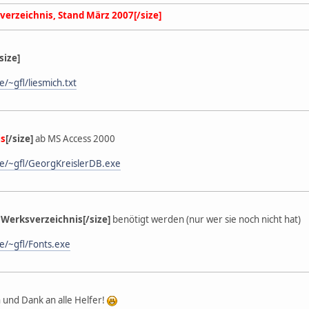
erzeichnis, Stand März 2007[/size]
size]
/~gfl/liesmich.txt
is
[/size]
ab MS Access 2000
e/~gfl/GeorgKreislerDB.exe
s Werksverzeichnis[/size]
benötigt werden (nur wer sie noch nicht hat)
e/~gfl/Fonts.exe
und Dank an alle Helfer!