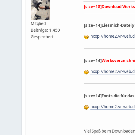
[size=18]Download Werksv
Mitglied
[size=14]Liesmich-Datei[/
Beiträge: 1.450
hxxp://home2.vr-web.de
Gespeichert
[size=14]
Werksverzeichn
hxxp://home2.vr-web.d
[size=14]Fonts die für da
hxxp://home2.vr-web.d
Viel Spaß beim Downloaden 