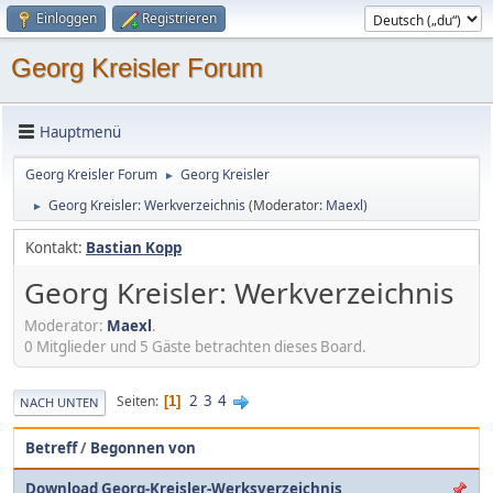
Einloggen
Registrieren
Georg Kreisler Forum
Hauptmenü
Georg Kreisler Forum
Georg Kreisler
►
Georg Kreisler: Werkverzeichnis
(Moderator:
Maexl
)
►
Kontakt:
Bastian Kopp
Georg Kreisler: Werkverzeichnis
Moderator:
Maexl
.
0 Mitglieder und 5 Gäste betrachten dieses Board.
2
3
4
Seiten
1
NACH UNTEN
Betreff
/
Begonnen von
Download Georg-Kreisler-Werksverzeichnis