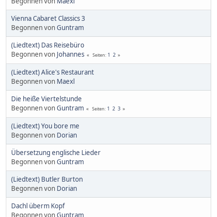
Begonnen von
Maexl
Vienna Cabaret Classics 3
Begonnen von
Guntram
(Liedtext) Das Reisebüro
Begonnen von
Johannes
1
2
Seiten
(Liedtext) Alice's Restaurant
Begonnen von
Maexl
Die heiße Viertelstunde
Begonnen von
Guntram
1
2
3
Seiten
(Liedtext) You bore me
Begonnen von
Dorian
Übersetzung englische Lieder
Begonnen von
Guntram
(Liedtext) Butler Burton
Begonnen von
Dorian
Dachl überm Kopf
Begonnen von
Guntram