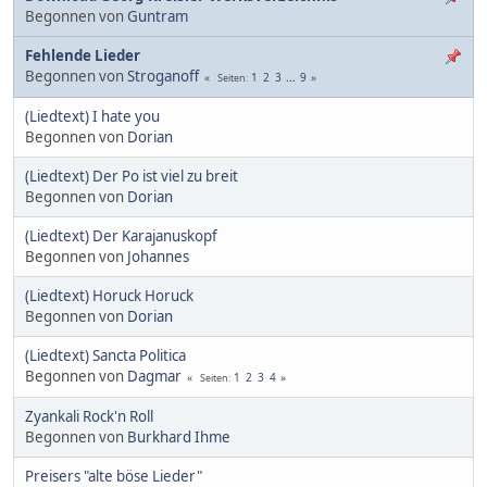
Begonnen von
Guntram
Fehlende Lieder
Begonnen von
Stroganoff
1
2
3
...
9
Seiten
(Liedtext) I hate you
Begonnen von
Dorian
(Liedtext) Der Po ist viel zu breit
Begonnen von
Dorian
(Liedtext) Der Karajanuskopf
Begonnen von
Johannes
(Liedtext) Horuck Horuck
Begonnen von
Dorian
(Liedtext) Sancta Politica
Begonnen von
Dagmar
1
2
3
4
Seiten
Zyankali Rock'n Roll
Begonnen von
Burkhard Ihme
Preisers "alte böse Lieder"