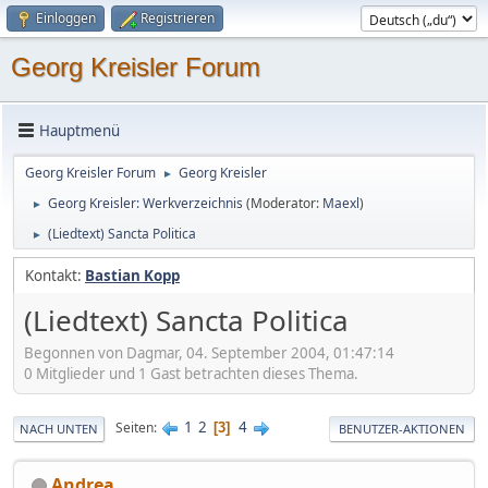
Einloggen
Registrieren
Georg Kreisler Forum
Hauptmenü
Georg Kreisler Forum
Georg Kreisler
►
Georg Kreisler: Werkverzeichnis
(Moderator:
Maexl
)
►
(Liedtext) Sancta Politica
►
Kontakt:
Bastian Kopp
(Liedtext) Sancta Politica
Begonnen von Dagmar, 04. September 2004, 01:47:14
0 Mitglieder und 1 Gast betrachten dieses Thema.
1
2
4
Seiten
3
NACH UNTEN
BENUTZER-AKTIONEN
Andrea