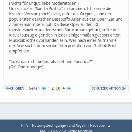
(Nichts für ungut, liebe Moderatoren.)
Um zurück zu "Sancta Politica" zu kommen: Ich kenne die
Kreisler-Version (noch) nicht, dafür das Original, eine der
populärsten deutschen Bassbuffo-Arien aus der Oper "Zar und
Zimmermann" sehr gut. Da diese Oper zu den 50
meistgespielten im deutschen Sprachraum gehört, sollte der
Klavierauszug eigentlich in jeder einigermaßen gut sortierten
Musikbibliothek vorhanden sein. Wer nach einer Aufnahme
der Arie sucht, dem sei die Interpretation von Gottlob Frick
empfohlen.
"Ja, ist das nicht besser als Liszt und Puccini...?"
(GK; Opernboogie)
1
2
4
Seiten
3
NACH OBEN
BENUTZER-AKTIONEN
|
|
Hilfe
Nutzungsbedingungen und Regeln
Nach oben ▲
,
SMF 2.1.4 © 2023
Simple Machines