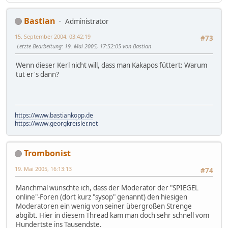
Bastian
Administrator
15. September 2004, 03:42:19
#73
Letzte Bearbeitung
: 19. Mai 2005, 17:52:05 von Bastian
Wenn dieser Kerl nicht will, dass man Kakapos füttert: Warum
tut er's dann?
https://www.bastiankopp.de
https://www.georgkreisler.net
Trombonist
19. Mai 2005, 16:13:13
#74
Manchmal wünschte ich, dass der Moderator der "SPIEGEL
online"-Foren (dort kurz "sysop" genannt) den hiesigen
Moderatoren ein wenig von seiner übergroßen Strenge
abgibt. Hier in diesem Thread kam man doch sehr schnell vom
Hundertste ins Tausendste.