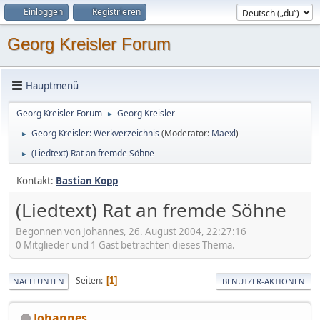
Einloggen
Registrieren
Georg Kreisler Forum
Hauptmenü
Georg Kreisler Forum
Georg Kreisler
►
Georg Kreisler: Werkverzeichnis
(Moderator:
Maexl
)
►
(Liedtext) Rat an fremde Söhne
►
Kontakt:
Bastian Kopp
(Liedtext) Rat an fremde Söhne
Begonnen von Johannes, 26. August 2004, 22:27:16
0 Mitglieder und 1 Gast betrachten dieses Thema.
Seiten
1
NACH UNTEN
BENUTZER-AKTIONEN
Johannes