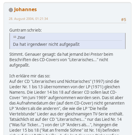
Johannes
28. August 2004, 01:21:34
#5
Guntram schrieb:
Zitat
Da hat irgendwer nicht aufgepaßt
Stimmt. Genauer gesagt: da hat jemand
bei Preiser
beim
Beschriften des CD-Covers von "Literarisches..." nicht
aufgepaßt.
Ich erkläre mir das so:
Auf der CD "Literarisches und Nichtarisches" (1997) sind die
Lieder Nr. 1 bis 13 übernommen von der LP (1971) gleichen
Namens. Die Lieder 14 bis 18 auf dieser CD sollen laut CD-
Cover "im Juni 1969" aufgenommen worden sein. Das ist aber
das Aufnahmedatum der (auf dem CD-Cover) nicht genannten
LP "Anders als die anderen", die wie die LP "Die heiße
Viertelstunde" Lieder aus der gleichnamigen TV-Serie enthält.
Tatsächlich ist auf der CD "Literarisches..." nur das Lied Nr. 14
("Was für Ticker...") von der LP "Anders als...", hingegen die
Lieder 15 bis 18 ("Rat an fremde Söhne" ist Nr. 16) befinden