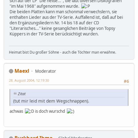
sich auf der LP "Die heiße...", die laut diversen Diskografien
"im Mai 1968" aufgenommen wurde.
Die beiden Platten kann man schonmal verwechslern, sie
enthalten Lieder aus der TV-Serie. Auffallend ist, daß auf bei
den Ergänzungsliedern Nr. 14 bis 18 auf der CD
"Literarisches..." keine gesanglichen Beiträge von Topsy
Küppers in der TV-Serie berücksichtigt wurden.
Heimat bist Du großer Söhne - auch die Töchter man erwähne.
Maexl
Moderator
28. August 2004, 12:19:30
#6
Zitat
(tut mir leid mit dem Wegschnappen).
achwas
is doch wurschd
Burkhard Ihme