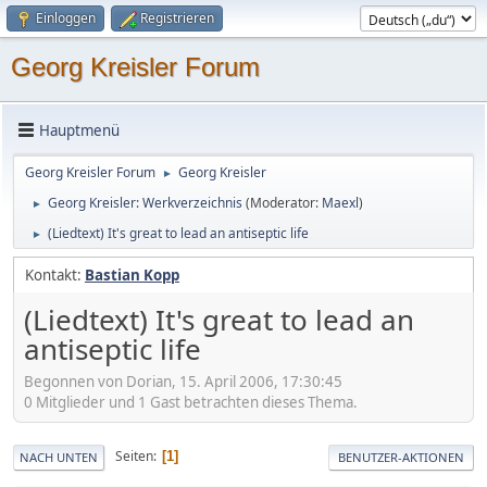
Einloggen
Registrieren
Georg Kreisler Forum
Hauptmenü
Georg Kreisler Forum
Georg Kreisler
►
Georg Kreisler: Werkverzeichnis
(Moderator:
Maexl
)
►
(Liedtext) It's great to lead an antiseptic life
►
Kontakt:
Bastian Kopp
(Liedtext) It's great to lead an
antiseptic life
Begonnen von Dorian, 15. April 2006, 17:30:45
0 Mitglieder und 1 Gast betrachten dieses Thema.
Seiten
1
NACH UNTEN
BENUTZER-AKTIONEN