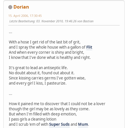
Dorian
15. April 2006, 17:30:45
Letzte Bearbeitung
: 03. November 2010, 19:46:26 von Bastian
...
With a hose I get rid of the last bit of grit,
and I spray the whole house with a gallon of
Flit
And when every corner is shiny and bright,
I know that I've done what is healthy and right.
It's great to lead an antiseptic life.
No doubt about it, found out about it.
Since kissing carries germs I've gotten wise,
and every girl I kiss, I pasteurize.
...
How it pained me to discover that I could not be a lover
though the girl may be as lovely as they come.
But when I'm filled with deep emotion,
I pass girls a cleaning lotion
and I scrub 'em of with
Super Suds
and
Mum
.