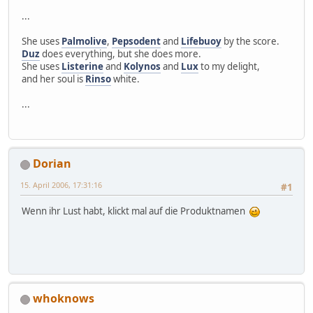
...
She uses
Palmolive
,
Pepsodent
and
Lifebuoy
by the score.
Duz
does everything, but she does more.
She uses
Listerine
and
Kolynos
and
Lux
to my delight,
and her soul is
Rinso
white.
...
Dorian
15. April 2006, 17:31:16
#1
Wenn ihr Lust habt, klickt mal auf die Produktnamen
whoknows