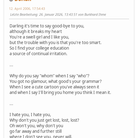
12. April 2006, 17:54:43
Letzte Bearbeitung
: 26. Januar 2026, 13:43:51 von Burkhard Ihme
Darling it's time to say good-bye to you,
although it breaks my heart
You're a swell girl and I like you,
but the trouble with you is that you're too smart.
So I find your college education
a source of continual irritation.
...
Why do you say "whom" when I say "who"?
You got no glamour, what good's your grammar?
When I see a cute cartoon you've always seen it
and when I say I'll bring you home you think I mean it.
...
I hate you, I hate you,
Why don't you just get lost, lost, lost?
Oh won't you, why don't you
go far away and further still
where I don't see you, never will,