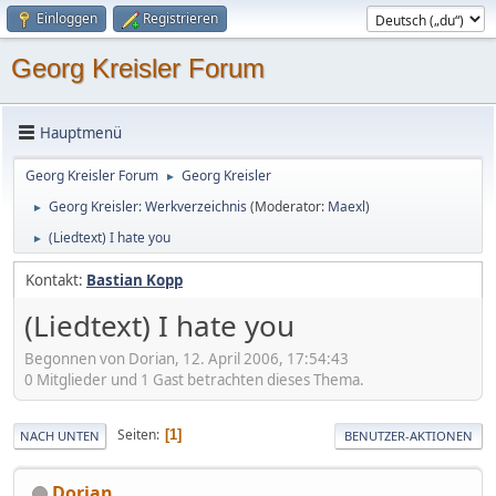
Einloggen
Registrieren
Georg Kreisler Forum
Hauptmenü
Georg Kreisler Forum
Georg Kreisler
►
Georg Kreisler: Werkverzeichnis
(Moderator:
Maexl
)
►
(Liedtext) I hate you
►
Kontakt:
Bastian Kopp
(Liedtext) I hate you
Begonnen von Dorian, 12. April 2006, 17:54:43
0 Mitglieder und 1 Gast betrachten dieses Thema.
Seiten
1
NACH UNTEN
BENUTZER-AKTIONEN
Dorian