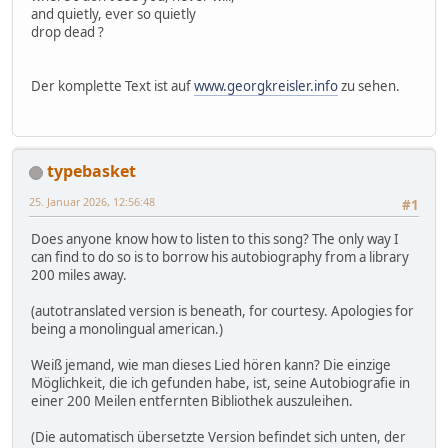
and quietly, ever so quietly
drop dead ?
Der komplette Text ist auf
www.georgkreisler.info
zu sehen.
typebasket
25. Januar 2026, 12:56:48
#1
Does anyone know how to listen to this song? The only way I
can find to do so is to borrow his autobiography from a library
200 miles away.
(autotranslated version is beneath, for courtesy. Apologies for
being a monolingual american.)
Weiß jemand, wie man dieses Lied hören kann? Die einzige
Möglichkeit, die ich gefunden habe, ist, seine Autobiografie in
einer 200 Meilen entfernten Bibliothek auszuleihen.
(Die automatisch übersetzte Version befindet sich unten, der