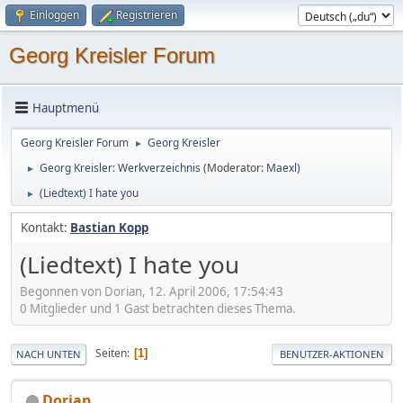
Einloggen
Registrieren
Georg Kreisler Forum
Hauptmenü
Georg Kreisler Forum
Georg Kreisler
►
Georg Kreisler: Werkverzeichnis
(Moderator:
Maexl
)
►
(Liedtext) I hate you
►
Kontakt:
Bastian Kopp
(Liedtext) I hate you
Begonnen von Dorian, 12. April 2006, 17:54:43
0 Mitglieder und 1 Gast betrachten dieses Thema.
Seiten
1
NACH UNTEN
BENUTZER-AKTIONEN
Dorian