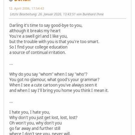
12. April 2006, 17:54:43
Letzte Bearbeitung
: 26. Januar 2026, 13:43:51 von Burkhard Ihme
Darling it's time to say good-bye to you,
although it breaks my heart
You're a swell girl and I like you,
but the trouble with you is that you're too smart.
So I find your college education
a source of continual irritation.
...
Why do you say "whom" when I say "who"?
You got no glamour, what good's your grammar?
When I see a cute cartoon you've always seen it
and when I say I'll bring you home you think I mean it.
...
I hate you, I hate you,
Why don't you just get lost, lost, lost?
Oh won't you, why don't you
go far away and further still
where I don't see you, never will,