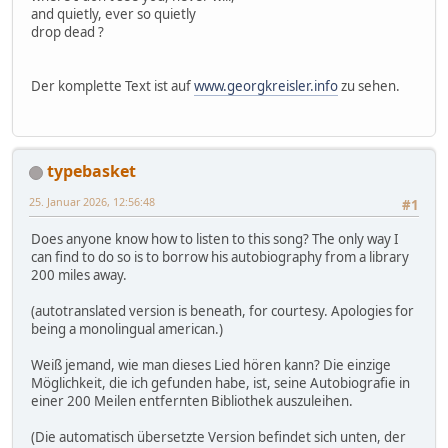
and quietly, ever so quietly
drop dead ?
Der komplette Text ist auf
www.georgkreisler.info
zu sehen.
typebasket
25. Januar 2026, 12:56:48
#1
Does anyone know how to listen to this song? The only way I
can find to do so is to borrow his autobiography from a library
200 miles away.
(autotranslated version is beneath, for courtesy. Apologies for
being a monolingual american.)
Weiß jemand, wie man dieses Lied hören kann? Die einzige
Möglichkeit, die ich gefunden habe, ist, seine Autobiografie in
einer 200 Meilen entfernten Bibliothek auszuleihen.
(Die automatisch übersetzte Version befindet sich unten, der