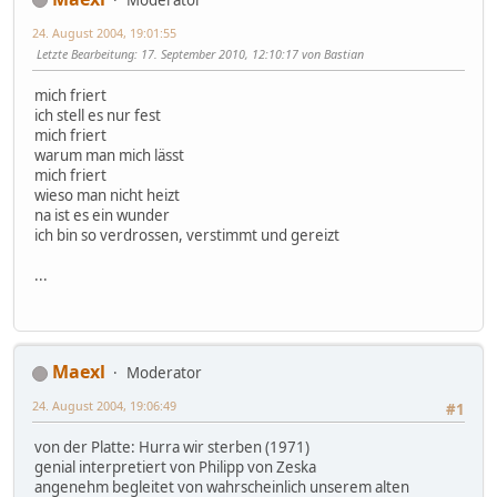
24. August 2004, 19:01:55
Letzte Bearbeitung
: 17. September 2010, 12:10:17 von Bastian
mich friert
ich stell es nur fest
mich friert
warum man mich lässt
mich friert
wieso man nicht heizt
na ist es ein wunder
ich bin so verdrossen, verstimmt und gereizt
...
Maexl
Moderator
24. August 2004, 19:06:49
#1
von der Platte: Hurra wir sterben (1971)
genial interpretiert von Philipp von Zeska
angenehm begleitet von wahrscheinlich unserem alten