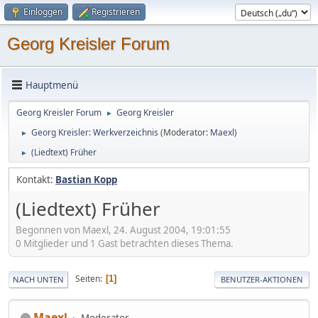
Einloggen
Registrieren
Georg Kreisler Forum
Hauptmenü
Georg Kreisler Forum
Georg Kreisler
►
Georg Kreisler: Werkverzeichnis
(Moderator:
Maexl
)
►
(Liedtext) Früher
►
Kontakt:
Bastian Kopp
(Liedtext) Früher
Begonnen von Maexl, 24. August 2004, 19:01:55
0 Mitglieder und 1 Gast betrachten dieses Thema.
Seiten
1
NACH UNTEN
BENUTZER-AKTIONEN
Maexl
Moderator