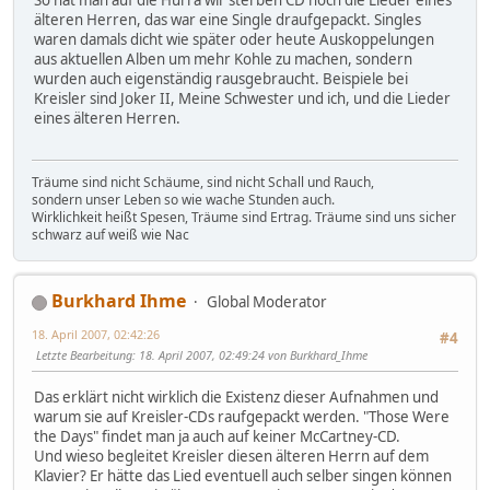
So hat man auf die Hurra wir sterben CD noch die Lieder eines
älteren Herren, das war eine Single draufgepackt. Singles
waren damals dicht wie später oder heute Auskoppelungen
aus aktuellen Alben um mehr Kohle zu machen, sondern
wurden auch eigenständig rausgebraucht. Beispiele bei
Kreisler sind Joker II, Meine Schwester und ich, und die Lieder
eines älteren Herren.
Träume sind nicht Schäume, sind nicht Schall und Rauch,
sondern unser Leben so wie wache Stunden auch.
Wirklichkeit heißt Spesen, Träume sind Ertrag. Träume sind uns sicher
schwarz auf weiß wie Nac
Burkhard Ihme
Global Moderator
18. April 2007, 02:42:26
#4
Letzte Bearbeitung
: 18. April 2007, 02:49:24 von Burkhard_Ihme
Das erklärt nicht wirklich die Existenz dieser Aufnahmen und
warum sie auf Kreisler-CDs raufgepackt werden. "Those Were
the Days" findet man ja auch auf keiner McCartney-CD.
Und wieso begleitet Kreisler diesen älteren Herrn auf dem
Klavier? Er hätte das Lied eventuell auch selber singen können