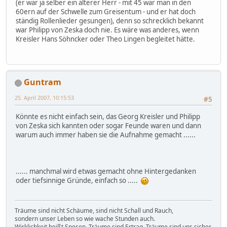
(er war ja selber ein älterer Herr - mit 45 war man in den
60ern auf der Schwelle zum Greisentum - und er hat doch
ständig Rollenlieder gesungen), denn so schrecklich bekannt
war Philipp von Zeska doch nie. Es wäre was anderes, wenn
Kreisler Hans Söhncker oder Theo Lingen begleitet hätte.
Guntram
25. April 2007, 10:15:53
#5
Könnte es nicht einfach sein, das Georg Kreisler und Philipp
von Zeska sich kannten oder sogar Feunde waren und dann
warum auch immer haben sie die Aufnahme gemacht ......
...... manchmal wird etwas gemacht ohne Hintergedanken
oder tiefsinnige Gründe, einfach so .....
Träume sind nicht Schäume, sind nicht Schall und Rauch,
sondern unser Leben so wie wache Stunden auch.
Wirklichkeit heißt Spesen, Träume sind Ertrag. Träume sind uns sicher