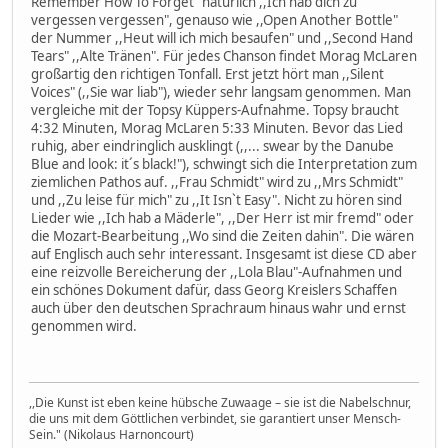
Remember How To Forget" natürlich ,,Ich hab dich zu
vergessen vergessen", genauso wie ,,Open Another Bottle"
der Nummer ,,Heut will ich mich besaufen" und ,,Second Hand
Tears" ,,Alte Tränen". Für jedes Chanson findet Morag McLaren
großartig den richtigen Tonfall. Erst jetzt hört man ,,Silent
Voices" (,,Sie war liab"), wieder sehr langsam genommen. Man
vergleiche mit der Topsy Küppers-Aufnahme. Topsy braucht
4:32 Minuten, Morag McLaren 5:33 Minuten. Bevor das Lied
ruhig, aber eindringlich ausklingt (,,... swear by the Danube
Blue and look: it´s black!"), schwingt sich die Interpretation zum
ziemlichen Pathos auf. ,,Frau Schmidt" wird zu ,,Mrs Schmidt"
und ,,Zu leise für mich" zu ,,It Isn`t Easy". Nicht zu hören sind
Lieder wie ,,Ich hab a Mäderle", ,,Der Herr ist mir fremd" oder
die Mozart-Bearbeitung ,,Wo sind die Zeiten dahin". Die wären
auf Englisch auch sehr interessant. Insgesamt ist diese CD aber
eine reizvolle Bereicherung der ,,Lola Blau"-Aufnahmen und
ein schönes Dokument dafür, dass Georg Kreislers Schaffen
auch über den deutschen Sprachraum hinaus wahr und ernst
genommen wird.
,,Die Kunst ist eben keine hübsche Zuwaage – sie ist die Nabelschnur,
die uns mit dem Göttlichen verbindet, sie garantiert unser Mensch-
Sein." (Nikolaus Harnoncourt)