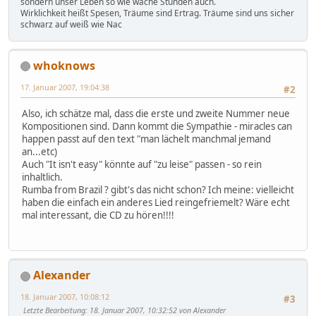
sondern unser Leben so wie wache Stunden auch.
Wirklichkeit heißt Spesen, Träume sind Ertrag. Träume sind uns sicher
schwarz auf weiß wie Nac
whoknows
17. Januar 2007, 19:04:38
#2
Also, ich schätze mal, dass die erste und zweite Nummer neue
Kompositionen sind. Dann kommt die Sympathie - miracles can
happen passt auf den text "man lächelt manchmal jemand
an...etc)
Auch "It isn't easy" könnte auf "zu leise" passen - so rein
inhaltlich.
Rumba from Brazil ? gibt's das nicht schon? Ich meine: vielleicht
haben die einfach ein anderes Lied reingefriemelt? Wäre echt
mal interessant, die CD zu hören!!!!
Alexander
18. Januar 2007, 10:08:12
#3
Letzte Bearbeitung
: 18. Januar 2007, 10:32:52 von Alexander