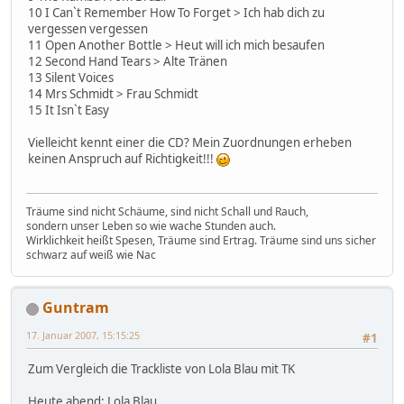
10 I Can`t Remember How To Forget > Ich hab dich zu
vergessen vergessen
11 Open Another Bottle > Heut will ich mich besaufen
12 Second Hand Tears > Alte Tränen
13 Silent Voices
14 Mrs Schmidt > Frau Schmidt
15 It Isn`t Easy
Vielleicht kennt einer die CD? Mein Zuordnungen erheben
keinen Anspruch auf Richtigkeit!!!
Träume sind nicht Schäume, sind nicht Schall und Rauch,
sondern unser Leben so wie wache Stunden auch.
Wirklichkeit heißt Spesen, Träume sind Ertrag. Träume sind uns sicher
schwarz auf weiß wie Nac
Guntram
17. Januar 2007, 15:15:25
#1
Zum Vergleich die Trackliste von Lola Blau mit TK
Heute abend: Lola Blau