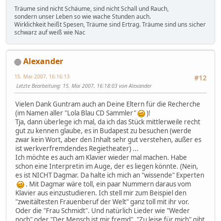
Träume sind nicht Schäume, sind nicht Schall und Rauch,
sondern unser Leben so wie wache Stunden auch.
Wirklichkeit heißt Spesen, Träume sind Ertrag. Träume sind uns sicher
schwarz auf weiß wie Nac
Alexander
15. Mai 2007, 16:16:13
#12
Letzte Bearbeitung
: 15. Mai 2007, 16:18:03 von Alexander
Vielen Dank Guntram auch an Deine Eltern für die Recherche
(im Namen aller "Lola Blau CD Sammler"
)!
Tja, dann überlege ich mal, da ich das Stück mittlerweile recht
gut zu kennen glaube, es in Budapest zu besuchen (werde
zwar kein Wort, aber den Inhalt sehr gut verstehen, außer es
ist werkverfremdendes Regietheater) ...
Ich möchte es auch am Klavier wieder mal machen. Habe
schon eine Interpretin im Auge, der es liegen könnte. (Nein,
es ist NICHT Dagmar. Da halte ich mich an "wissende" Experten
. Mit Dagmar wäre toll, ein paar Nummern daraus vom
Klavier aus einzustudieren. Ich stell mir zum Beispiel den
"zweitältesten Frauenberuf der Welt" ganz toll mit ihr vor.
Oder die "Frau Schmidt". Und natürlich Lieder wie "Weder
noch" oder "Der Mensch ist mir fremd". "Zu leise für mich" gibt