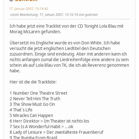
17. Januar 2007, 15:14:45
Letzte Bearbeitung
: 17. Januar 2007, 15:16:14 von guntram
Ich habe jetzt eine Tracklist von der CD Tonight Lola Blau mit
Morag McLaren gefunden.
Übersetzt ins Englische wurde es von Don White. Ich habe
versucht die jetzt englischen Liedtitel den Deutschen
zuzuordnen. Einige sind eindeutig. Aber mit anderen kann ich
nichts anfangen zumal die Liedreihenfolge eine andere zu sein
schein als auf Lola Blau von TK, die ich als Reverenz genommen
habe.
Hier ist die die Trackliste:
1 Number One Theatre Street
2 Never Tell Him The Truth
3 The Show Must Go On
4 That`s Life
5 Miracles Can Happen
6 Herr Direktor > Im Theater ist nichts los
7 Sex Is A Wonderful Habit > ...ok
8 Lady of Leisure > Der zweitälteste Frauenberuf
9 The Rumba From Brazil