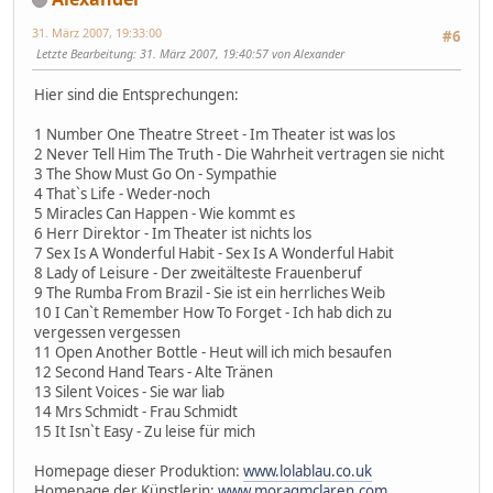
31. März 2007, 19:33:00
#6
Letzte Bearbeitung
: 31. März 2007, 19:40:57 von Alexander
Hier sind die Entsprechungen:
1 Number One Theatre Street - Im Theater ist was los
2 Never Tell Him The Truth - Die Wahrheit vertragen sie nicht
3 The Show Must Go On - Sympathie
4 That`s Life - Weder-noch
5 Miracles Can Happen - Wie kommt es
6 Herr Direktor - Im Theater ist nichts los
7 Sex Is A Wonderful Habit - Sex Is A Wonderful Habit
8 Lady of Leisure - Der zweitälteste Frauenberuf
9 The Rumba From Brazil - Sie ist ein herrliches Weib
10 I Can`t Remember How To Forget - Ich hab dich zu
vergessen vergessen
11 Open Another Bottle - Heut will ich mich besaufen
12 Second Hand Tears - Alte Tränen
13 Silent Voices - Sie war liab
14 Mrs Schmidt - Frau Schmidt
15 It Isn`t Easy - Zu leise für mich
Homepage dieser Produktion:
www.lolablau.co.uk
Homepage der Künstlerin:
www.moragmclaren.com