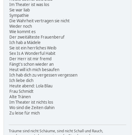
Im Theater ist was los
Sie war liab
Sympathie
Die Wahrheit vertragen sie nicht
Weder noch
Wie kommt es
Der zweitälteste Frauenberuf
Ich hab a Mädele
Sie ist ein herrliches Weib
Sex Is A Wonderful Habit
Der Herr ist mir fremd
Fängt's schon wieder an
Heut will ich mich besaufen
Ich hab dich zu vergessen vergessen
Ich liebe dich
Heute abend: Lola Blau
Frau Schmidt
Alte Tränen
Im Theater ist nichts los
Wo sind die Zeiten dahin
Zu leise für mich
Träume sind nicht Schäume, sind nicht Schall und Rauch,