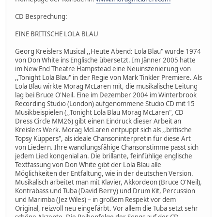
CD Besprechung:
EINE BRITISCHE LOLA BLAU
Georg Kreislers Musical ,,Heute Abend: Lola Blau" wurde 1974
von Don White ins Englische übersetzt. Im Jänner 2005 hatte
im New End Theatre Hampstead eine Neuinszenierung von
,,Tonight Lola Blau" in der Regie von Mark Tinkler Premiere. Als
Lola Blau wirkte Morag McLaren mit, die musikalische Leitung
lag bei Bruce O'Neil. Eine im Dezember 2004 im Winterbrook
Recording Studio (London) aufgenommene Studio CD mit 15
Musikbeispielen (,,Tonight Lola Blau Morag McLaren", CD
Dress Circle MM26) gibt einen Eindruck dieser Arbeit an
Kreislers Werk. Morag McLaren entpuppt sich als ,,britische
Topsy Küppers", als ideale Chansoninterpretin für diese Art
von Liedern. Ihre wandlungsfähige Chansonstimme passt sich
jedem Lied kongenial an. Die brillante, feinfühlige englische
Textfassung von Don White gibt der Lola Blau alle
Möglichkeiten der Entfaltung, wie in der deutschen Version.
Musikalisch arbeitet man mit Klavier, Akkordeon (Bruce O'Neil),
Kontrabass und Tuba (David Berry) und Drum Kit, Percussion
und Marimba (Jez Wiles) – in großem Respekt vor dem
Original, reizvoll neu eingefärbt. Vor allem die Tuba setzt sehr
schöne Akzente. Die Reihenfolge der Songs auf der CD