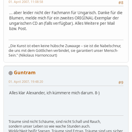
01. April 2007, 11:08:58
#8
... aber leider nicht der Fachmann für Ungarisch. Danke für die
Blumen, melde mich für ein zweites ORIGINAL-Exemplar der
ungarischen CD an (falls verfügbar). Alles Weitere per Mail
bzw. Post.
,,Die Kunst ist eben keine hübsche Zuwaage – sie ist die Nabelschnur,
die uns mit dem Göttlichen verbindet, sie garantiert unser Mensch-
Sein." (Nikolaus Harnoncourt)
Guntram
01. April 2007, 19:48:20
#9
Alles klar Alexander, ich kümmere mich darum. 8-)
Träume sind nicht Schäume, sind nicht Schall und Rauch,
sondern unser Leben so wie wache Stunden auch.
Wirklichkeit heißt Spesen, Träume sind Ertrag. Träume sind uns sicher