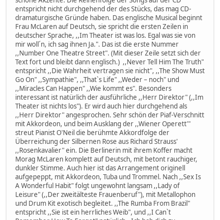
entspricht nicht durchgehend der des Stücks, das mag CD-
dramaturgische Gründe haben. Das englische Musical beginnt
Frau McLaren auf Deutsch, sie spricht die ersten Zeilen in
deutscher Sprache, ,,Im Theater ist was los. Egal was sie von
mir woll´n, ich sag ihnen Ja.". Das ist die erste Nummer
,,Number One Theatre Street". (Mit dieser Zeile setzt sich der
Text fort und bleibt dann englisch.) ,,Never Tell Him The Truth"
entspricht ,,Die Wahrheit vertragen sie nicht", ,,The Show Must
Go On" ,,Sympathie", ,,That`s Life" ,,Weder – noch" und
,,Miracles Can Happen" ,,Wie kommt es". Besonders
interessant ist natürlich der ausführliche ,,Herr Direktor" (,,Im
Theater ist nichts los"). Er wird auch hier durchgehend als
,,Herr Direktor" angesprochen. Sehr schön der Piaf-Verschnitt
mit Akkordeon, und beim Ausklang der ,,Wiener Operett'"
streut Pianist O'Neil die berühmte Akkordfolge der
Überreichung der Silbernen Rose aus Richard Strauss'
,,Rosenkavalier" ein. Die Berlinerin mit ihrem Koffer macht
Morag McLaren komplett auf Deutsch, mit betont rauchiger,
dunkler Stimme. Auch hier ist das Arrangement originell
aufgepeppt, mit Akkordeon, Tuba und Trommel. Nach ,,Sex Is
A Wonderful Habit" folgt ungewohnt langsam ,,Lady of
Leisure" (,,Der zweitälteste Frauenberuf"), mit Metallophon
und Drum Kit exotisch begleitet. ,,The Rumba From Brazil"
entspricht ,,Sie ist ein herrliches Weib", und ,,I Can`t