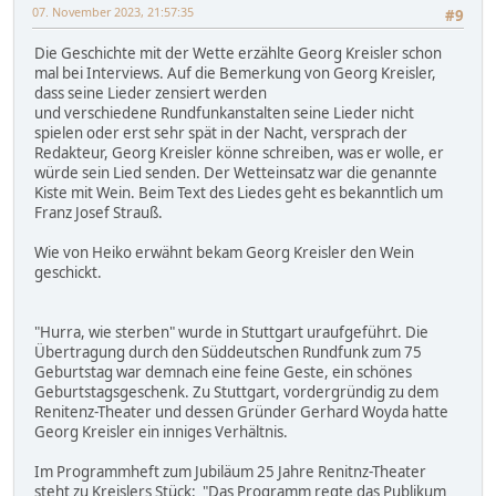
07. November 2023, 21:57:35
#9
Die Geschichte mit der Wette erzählte Georg Kreisler schon
mal bei Interviews. Auf die Bemerkung von Georg Kreisler,
dass seine Lieder zensiert werden
und verschiedene Rundfunkanstalten seine Lieder nicht
spielen oder erst sehr spät in der Nacht, versprach der
Redakteur, Georg Kreisler könne schreiben, was er wolle, er
würde sein Lied senden. Der Wetteinsatz war die genannte
Kiste mit Wein. Beim Text des Liedes geht es bekanntlich um
Franz Josef Strauß.
Wie von Heiko erwähnt bekam Georg Kreisler den Wein
geschickt.
"Hurra, wie sterben" wurde in Stuttgart uraufgeführt. Die
Übertragung durch den Süddeutschen Rundfunk zum 75
Geburtstag war demnach eine feine Geste, ein schönes
Geburtstagsgeschenk. Zu Stuttgart, vordergründig zu dem
Renitenz-Theater und dessen Gründer Gerhard Woyda hatte
Georg Kreisler ein inniges Verhältnis.
Im Programmheft zum Jubiläum 25 Jahre Renitnz-Theater
steht zu Kreislers Stück: "Das Programm regte das Publikum