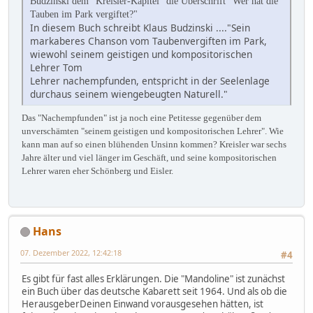
Budzinski dem "Kreisler-Kapitel" die Überschrift "Wer hat die
Tauben im Park vergiftet?"
In diesem Buch schreibt Klaus Budzinski ...."Sein
markaberes Chanson vom Taubenvergiften im Park,
wiewohl seinem geistigen und kompositorischen
Lehrer Tom
Lehrer nachempfunden, entspricht in der Seelenlage
durchaus seinem wiengebeugten Naturell."
Das "Nachempfunden" ist ja noch eine Petitesse gegenüber dem
unverschämten "
seinem geistigen und kompositorischen Lehrer". Wie
kann man auf so einen blühenden Unsinn kommen? Kreisler war sechs
Jahre älter und viel länger im Geschäft, und seine kompositorischen
Lehrer waren eher Schönberg und Eisler.
Hans
07. Dezember 2022, 12:42:18
#4
Es gibt für fast alles Erklärungen. Die "Mandoline" ist zunächst
ein Buch über das deutsche Kabarett seit 1964. Und als ob die
HerausgeberDeinen Einwand vorausgesehen hätten, ist