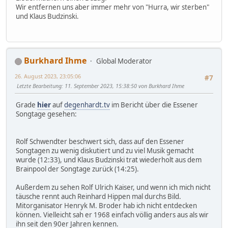
Wir entfernen uns aber immer mehr von "Hurra, wir sterben"
und Klaus Budzinski.
Burkhard Ihme
Global Moderator
26. August 2023, 23:05:06
#7
Letzte Bearbeitung
: 11. September 2023, 15:38:50 von Burkhard Ihme
Grade
hier
auf
degenhardt.tv
im Bericht über die Essener
Songtage gesehen:
Rolf Schwendter beschwert sich, dass auf den Essener
Songtagen zu wenig diskutiert und zu viel Musik gemacht
wurde (12:33), und Klaus Budzinski trat wiederholt aus dem
Brainpool der Songtage zurück (14:25).
Außerdem zu sehen Rolf Ulrich Kaiser, und wenn ich mich nicht
täusche rennt auch Reinhard Hippen mal durchs Bild.
Mitorganisator Henryk M. Broder hab ich nicht entdecken
können. Vielleicht sah er 1968 einfach völlig anders aus als wir
ihn seit den 90er Jahren kennen.