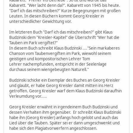
Kabarett. "Pfeffer ins Getriebe". So ist und wurde das
Kabarett. "Wer lacht denn da?". Kabarett von 1945 bis heute.
"Darf ich das mitschreiben?" Kurze Begegnungen mit großen
Leuten. In diesen Büchern kommt Georg Kreisler in
unterschiedlicher Gewichtung vor.
Im letzteren Buch "Darf ich das mitschreiben?" gibt Klaus
Budzinski dem "Kreisler-Kapitel" die Überschrift "Wer hat die
Tauben im Park vergiftet?"
In diesem Buch schreibt Klaus Budzinski ...."Sein markaberes
Chanson vom Taubenvergiften im Park, wiewohl seinem
geistigen und kompositorischen Lehrer Tom
Lehrer nachempfunden, entspricht in der Seelenlage
durchaus seinem wiengebeugten Naturell."
Budzinski schicke ein Exemplar des Buches an Georg Kreisler
und glaubt, er habe Georg Kreisler damit mitten ins Herz
getroffen. Georg Kreisler warf dem Klaus Budzinski daraufhin
Verleumdung vor.....
Georg Kreisler erwähnt in irgendeinem Buch Budzinski und
dessen Verhalten ihm gegenüber. Er schreibt Klaus Budzinski
habe ihn (Georg Kreisler) anfangs hoch gelobt und auch das
Lied über die Tauben. Später sei er dann umgeschwenkt und
habe sich den Plagiatvorwerfern angeschlossen.