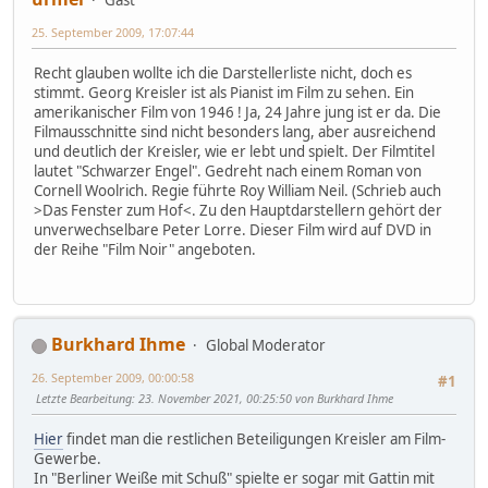
25. September 2009, 17:07:44
Recht glauben wollte ich die Darstellerliste nicht, doch es
stimmt. Georg Kreisler ist als Pianist im Film zu sehen. Ein
amerikanischer Film von 1946 ! Ja, 24 Jahre jung ist er da. Die
Filmausschnitte sind nicht besonders lang, aber ausreichend
und deutlich der Kreisler, wie er lebt und spielt. Der Filmtitel
lautet "Schwarzer Engel". Gedreht nach einem Roman von
Cornell Woolrich. Regie führte Roy William Neil. (Schrieb auch
>Das Fenster zum Hof<. Zu den Hauptdarstellern gehört der
unverwechselbare Peter Lorre. Dieser Film wird auf DVD in
der Reihe "Film Noir" angeboten.
Burkhard Ihme
Global Moderator
26. September 2009, 00:00:58
#1
Letzte Bearbeitung
: 23. November 2021, 00:25:50 von Burkhard Ihme
Hier
findet man die restlichen Beteiligungen Kreisler am Film-
Gewerbe.
In "Berliner Weiße mit Schuß" spielte er sogar mit Gattin mit