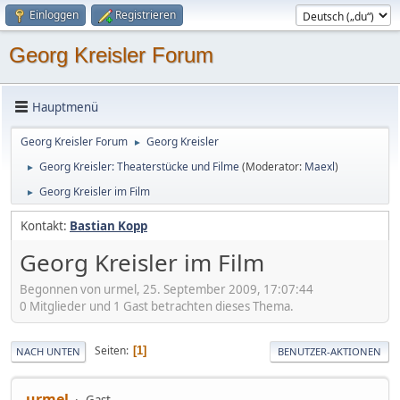
Einloggen
Registrieren
Georg Kreisler Forum
Hauptmenü
Georg Kreisler Forum
Georg Kreisler
►
Georg Kreisler: Theaterstücke und Filme
(Moderator:
Maexl
)
►
Georg Kreisler im Film
►
Kontakt:
Bastian Kopp
Georg Kreisler im Film
Begonnen von urmel, 25. September 2009, 17:07:44
0 Mitglieder und 1 Gast betrachten dieses Thema.
Seiten
1
NACH UNTEN
BENUTZER-AKTIONEN
urmel
Gast