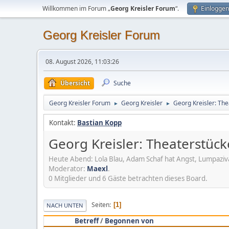
Willkommen im Forum „
Georg Kreisler Forum
“.
Einloggen
Georg Kreisler Forum
08. August 2026, 11:03:26
Übersicht
Suche
Georg Kreisler Forum
Georg Kreisler
Georg Kreisler: Th
►
►
Kontakt:
Bastian Kopp
Georg Kreisler: Theaterstüc
Heute Abend: Lola Blau, Adam Schaf hat Angst, Lumpaziv
Moderator:
Maexl
.
0 Mitglieder und 6 Gäste betrachten dieses Board.
Seiten
1
NACH UNTEN
Betreff
/
Begonnen von