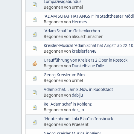
Lumpazivagabundus
Begonnen von urmel
"ADAM SCHAF HAT ANGST" im Stadttheater Mödl
Begonnen von
Hermes
"Adam Schaf" in Gelsenkirchen
Begonnen von alex.schumacher
Kreisler-Musical "Adam Schaf hat Angst" ab 22.10
Begonnen von
kreislerfan48
Uraufführung von Kreislers 2.Oper in Rostock!
Begonnen von
Dunkelblaue Dille
Georg Kreisler im Film
Begonnen von urmel
Adam Schaf... am 8.Nov. in Rudolstadt
Begonnen von
dablju
Re: Adam schaf in Koblenz
Begonnen von
der_Jo
"Heute abend: Lola Blau" in Innsbruck
Begonnen von Praesent
Georg Kreisler Musical in Wien!