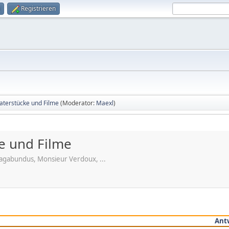
Registrieren
eaterstücke und Filme
(Moderator:
Maexl
)
ke und Filme
agabundus, Monsieur Verdoux, ...
Ant