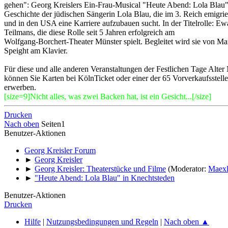
gehen": Georg Kreislers Ein-Frau-Musical "Heute Abend: Lola Blau" 
Geschichte der jüdischen Sängerin Lola Blau, die im 3. Reich emigri
und in den USA eine Karriere aufzubauen sucht. In der Titelrolle: Ew
Teilmans, die diese Rolle seit 5 Jahren erfolgreich am
Wolfgang-Borchert-Theater Münster spielt. Begleitet wird sie von Ma
Speight am Klavier.
Für diese und alle anderen Veranstaltungen der Festlichen Tage Alter
können Sie Karten bei KölnTicket oder einer der 65 Vorverkaufsstell
erwerben.
[size=9]Nicht alles, was zwei Backen hat, ist ein Gesicht...[/size]
Drucken
Nach oben
Seiten
1
Benutzer-Aktionen
Georg Kreisler Forum
►
Georg Kreisler
►
Georg Kreisler: Theaterstücke und Filme
(Moderator:
Maex
►
"Heute Abend: Lola Blau" in Knechtsteden
Benutzer-Aktionen
Drucken
Hilfe
|
Nutzungsbedingungen und Regeln
|
Nach oben ▲