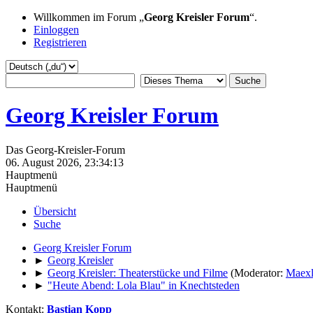
Willkommen im Forum „
Georg Kreisler Forum
“.
Einloggen
Registrieren
Georg Kreisler Forum
Das Georg-Kreisler-Forum
06. August 2026, 23:34:13
Hauptmenü
Hauptmenü
Übersicht
Suche
Georg Kreisler Forum
►
Georg Kreisler
►
Georg Kreisler: Theaterstücke und Filme
(Moderator:
Maex
►
"Heute Abend: Lola Blau" in Knechtsteden
Kontakt:
Bastian Kopp