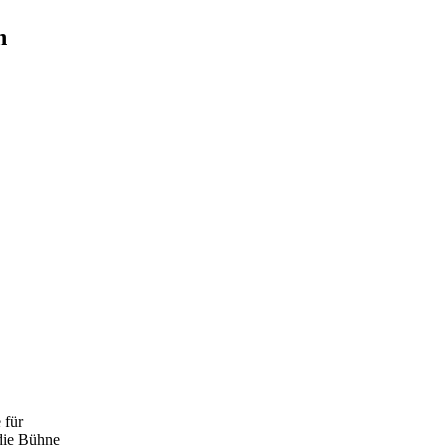
n
 für
die Bühne