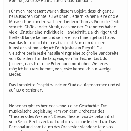
Böhmer, Andrew Hannan und Niclas Ramdohr.
Für mich interessant war an diesem Objekt, dass ich genau
heraushören konnte, zu welchen Liedern Rainer Bielfeldt die
Musik schrieb und zu welchen Liedern Thomas Pigor die Texte
schrieb. Ob Text oder Musik, nach meiner Erkenntnis haben
viele Künstler eine individuelle Handschrift. Da ich Pigor und
Bielfeldt lange kenne und sehr viel von Ihnen gehört habe,
war das für mich daher relativ leicht. Von den übrigen
Künstlern ist mir lediglich Edith Jeske ein Begriff. Die
Vielschreiberin Jeske hat allerdings eine so große Bandbreite
von Künstlern für die tätig war, von Tim Fischer bis Udo
Jürgens, dass hier eine Erkennung nicht ohne Weiteres
möglich ist. Dazu kommt, von Jeske kenne ich nur wenige
Lieder.
Das komplette Projekt wurde im Studio aufgenommen und ist
auf CD erschienen.
Nebenbei gibt es hier noch eine kleine Geschichte. Die
musikalische Begleitung kam von dem Orchester des
"Theaters des Westens". Dieses Theater wurde bekanntlich
vom Senat Berlin verkauft und ich schreibe leider dazu. Das
Personal und somit auch das Orchester standene tatenlos