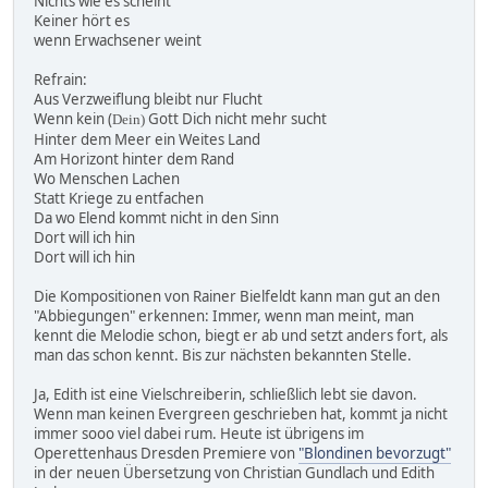
Nichts wie es scheint
Keiner hört es
wenn Erwachsener weint
Refrain:
Aus Verzweiflung bleibt nur Flucht
Wenn kein (
Gott Dich nicht mehr sucht
Dein)
Hinter dem Meer ein Weites Land
Am Horizont hinter dem Rand
Wo Menschen Lachen
Statt Kriege zu entfachen
Da wo Elend kommt nicht in den Sinn
Dort will ich hin
Dort will ich hin
Die Kompositionen von Rainer Bielfeldt kann man gut an den
"Abbiegungen" erkennen:
Immer, wenn man meint, man
kennt die Melodie schon, biegt er ab und setzt anders fort, als
man das schon kennt. Bis zur nächsten bekannten Stelle.
Ja, Edith ist eine Vielschreiberin, schließlich lebt sie davon.
Wenn man keinen Evergreen geschrieben hat, kommt ja nicht
immer sooo viel dabei rum. Heute ist übrigens im
Operettenhaus Dresden Premiere von
"Blondinen bevorzugt"
in der neuen Übersetzung von Christian Gundlach und Edith