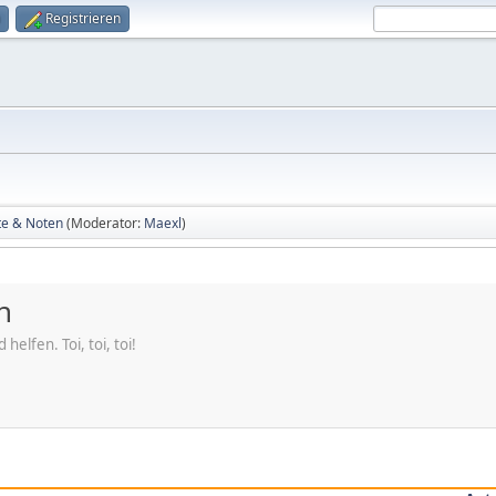
Registrieren
te & Noten
(Moderator:
Maexl
)
n
elfen. Toi, toi, toi!