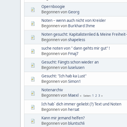
Opernboogie
Begonnen von
Georg
Noten – wenn auch nicht von Kreisler
Begonnen von
Burkhard Ihme
Noten gesucht: Kapitalistenlied & Meine Freiheit
Begonnen von
shapeless
suche noten von " dann gehts mir gut" !
Begonnen von
Fmaj7
Gesucht: Fängts schon wieder an
Begonnen von
luselusen
Gesucht: "Ich hab ka Lust"
Begonnen von
Simon1
Notenarchiv
Begonnen von
Maexl
1
2
3
Seiten
Ich hab` dich immer geliebt (?) Text und Noten
Begonnen von
hersat
Kann mir jemand helfen?
Begonnen von
bluntschli