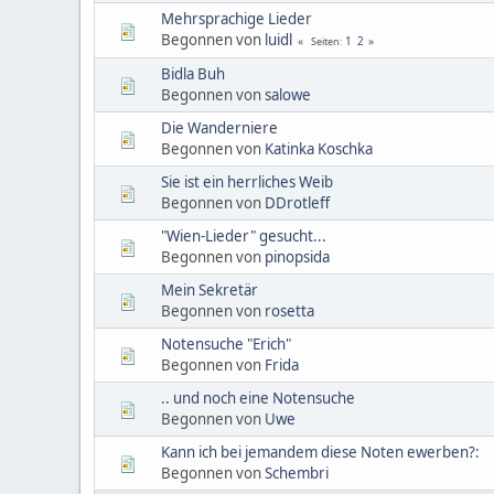
Mehrsprachige Lieder
Begonnen von
luidl
1
2
Seiten
Bidla Buh
Begonnen von
salowe
Die Wanderniere
Begonnen von
Katinka Koschka
Sie ist ein herrliches Weib
Begonnen von
DDrotleff
"Wien-Lieder" gesucht...
Begonnen von
pinopsida
Mein Sekretär
Begonnen von
rosetta
Notensuche "Erich"
Begonnen von
Frida
.. und noch eine Notensuche
Begonnen von
Uwe
Kann ich bei jemandem diese Noten ewerben?:
Begonnen von
Schembri