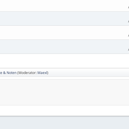
te & Noten
(Moderator:
Maexl
)