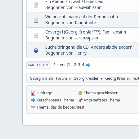
Ein Abend zu zweit / Leibesleid
Begonnen von
FrauMahlzahn
Weihnachtsmann auf der Reeperbahn
Begonnen von
Tangotante
Covergirl (Georg Kreisler???), Familiensinn
Begonnen von
zarapzapzap
Suche dringend die CD "Anders als die andern"
Begonnen von
Henry
2
3
4
Seiten
1
NACH OBEN
Georg Kreisler Forum
Georg Kreisler
Georg Kreisler: Tex
►
►
Umfrage
Thema geschlossen
Verschobenes Thema
Angeheftetes Thema
Thema, das du beobachtest