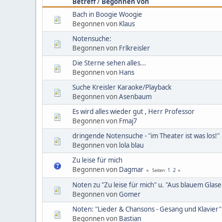
Betreff
/
Begonnen von
Bach in Boogie Woogie
Begonnen von
Klaus
Notensuche:
Begonnen von
Frlkreisler
Die Sterne sehen alles...
Begonnen von
Hans
Suche Kreisler Karaoke/Playback
Begonnen von
Asenbaum
Es wird alles wieder gut , Herr Professor
Begonnen von
Fmaj7
dringende Notensuche - "im Theater ist was los!"
Begonnen von
lola blau
Zu leise für mich
Begonnen von
Dagmar
1
2
Seiten
Noten zu "Zu leise für mich" u. "Aus blauem Glase
Begonnen von
Gomer
Noten: "Lieder & Chansons - Gesang und Klavier"
Begonnen von
Bastian