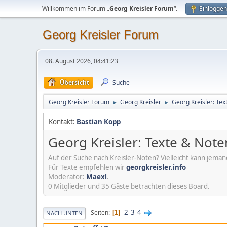
Willkommen im Forum „
Georg Kreisler Forum
“.
Einloggen
Georg Kreisler Forum
08. August 2026, 04:41:23
Übersicht
Suche
Georg Kreisler Forum
Georg Kreisler
Georg Kreisler: Tex
►
►
Kontakt:
Bastian Kopp
Georg Kreisler: Texte & Note
Auf der Suche nach Kreisler-Noten? Vielleicht kann jemand h
Für Texte empfehlen wir
georgkreisler.info
Moderator:
Maexl
.
0 Mitglieder und 35 Gäste betrachten dieses Board.
2
3
4
Seiten
1
NACH UNTEN