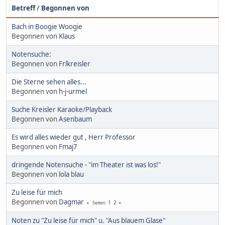
Betreff
/
Begonnen von
Bach in Boogie Woogie
Begonnen von
Klaus
Notensuche:
Begonnen von
Frlkreisler
Die Sterne sehen alles...
Begonnen von
h-j-urmel
Suche Kreisler Karaoke/Playback
Begonnen von
Asenbaum
Es wird alles wieder gut , Herr Professor
Begonnen von
Fmaj7
dringende Notensuche - "im Theater ist was los!"
Begonnen von
lola blau
Zu leise für mich
Begonnen von
Dagmar
1
2
Seiten
Noten zu "Zu leise für mich" u. "Aus blauem Glase"