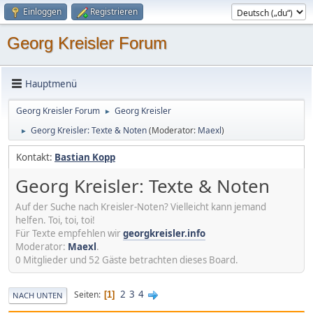
Einloggen
Registrieren
Georg Kreisler Forum
Hauptmenü
Georg Kreisler Forum
Georg Kreisler
►
Georg Kreisler: Texte & Noten
(Moderator:
Maexl
)
►
Kontakt:
Bastian Kopp
Georg Kreisler: Texte & Noten
Auf der Suche nach Kreisler-Noten? Vielleicht kann jemand
helfen. Toi, toi, toi!
Für Texte empfehlen wir
georgkreisler.info
Moderator:
Maexl
.
0 Mitglieder und 52 Gäste betrachten dieses Board.
2
3
4
Seiten
1
NACH UNTEN