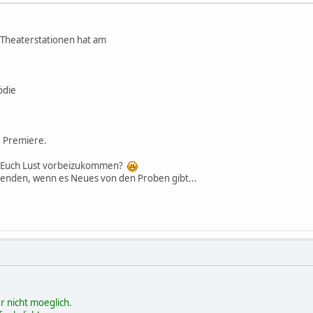
 Theaterstationen hat am
ödie
s
Premiere.
on Euch Lust vorbeizukommen?
fenden, wenn es Neues von den Proben gibt...
r nicht moeglich.