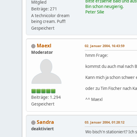
Bitte erzaehle bald und aus
Mitglied
Bin schon neugierig.
Beiträge: 271
Peter Silie
A technicolor dream
being cream. Puff!
Gespeichert
Maexl
02. Januar 2004, 16:43:59
Moderator
hmm Frage:
kommst du auch mal nach BW
Kann mich ja schon schwer 
oder zu Tim Fischer nach K
Beiträge: 1.294
^^ Maexl
Gespeichert
Sandra
03. Januar 2004, 01:28:12
deaktiviert
Wo bisch'n stationiert? Ich 