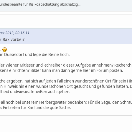
r Bundesbeamte für Risikoabschätzung abschätzig...
gust 2013, 00:16:11
 Rax vorbei?
t.
r in Düsseldorf und lege die Beine hoch.
er der Wiener Mitleser und -schreiber dieser Aufgabe annehmen? Recherchi
nkens einrichten? Bilder kann man dann gerne hier im Forum posten.
he ergeben, hat sich auf jeden Fall einen wunderschönen Ort für sein Hi
en Hinweis hin einen wunderschönen Ort gesucht und gefunden hatten. D
lheid undwiesiealleheißen auch gehen.
Fall noch bei unserem Herbergsvater bedanken: Für die Säge, den Schra
 Eintreten für Karl und die gute Sache.