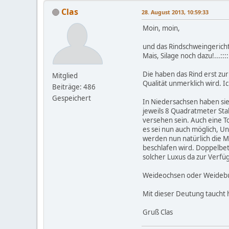
Clas
28. August 2013, 10:59:33
Moin, moin,
und das Rindschweingericht.
Mais, Silage noch dazu!...:
Die haben das Rind erst zu
Mitglied
Qualität unmerklich wird. Ic
Beiträge: 486
Gespeichert
In Niedersachsen haben si
jeweils 8 Quadratmeter Sta
versehen sein. Auch eine T
es sei nun auch möglich, Un
werden nun natürlich die Mi
beschlafen wird. Doppelbet
solcher Luxus da zur Verfü
Weideochsen oder Weidebull
Mit dieser Deutung taucht h
Gruß Clas