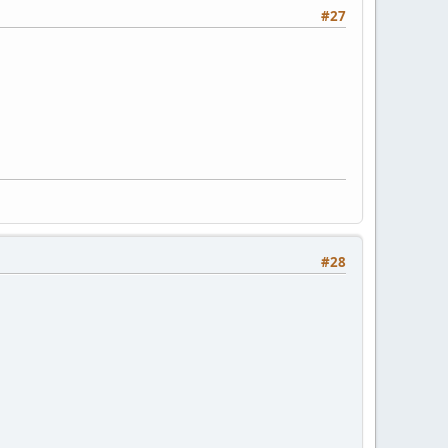
#27
#28