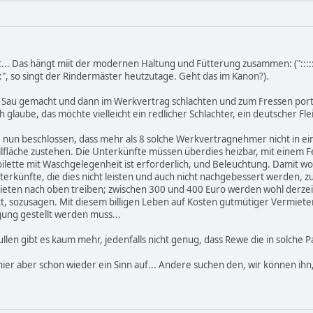
.. Das hängt miit der modernen Haltung und Fütterung zusammen: (":::::Mai
::::", so singt der Rindermäster heutzutage. Geht das im Kanon?).
r Sau gemacht und dann im Werkvertrag schlachten und zum Fressen portio
h glaube, das möchte vielleicht ein redlicher Schlachter, ein deutscher Fl
e nun beschlossen, dass mehr als 8 solche Werkvertragnehmer nicht in
llfläche zustehen. Die Unterkünfte müssen überdies heizbar, mit einem 
oilette mit Waschgelegenheit ist erforderlich, und Beleuchtung. Damit w
terkünfte, die dies nicht leisten und auch nicht nachgebessert werden, z
eten nach oben treiben; zwischen 300 und 400 Euro werden wohl derzeit v
t, sozusagen. Mit diesem billigen Leben auf Kosten gutmütiger Vermieter
gung gestellt werden muss...
en gibt es kaum mehr, jedenfalls nicht genug, dass Rewe die in solche
ier aber schon wieder ein Sinn auf... Andere suchen den, wir können ihn,