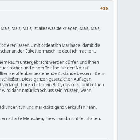
#30
s, Mais, Mais, ist alles was sie kriegen, Mais, Mais,
nieren lassen... mit ordentlich Marinade, damit die
eischer an der Etikettiermaschine deutlich machen...
 einem Raum untergebracht werden dürfen und ihnen
Feuerlöscher und einem Telefon für den Notruf
ollten sie offenbar bestehende Zustände bessern. Denn
u schließen. Diese ganzen gesetzlichen Auflagen
erlangt, höre ich, für ein Bett, das im Schichtbetrieb
 wird dann natürlich Schluss sein müssen, wenn
 Packungen tun und marktsättigend verkaufen kann.
 ernsthafte Menschen, die wir sind, nicht fernhalten.