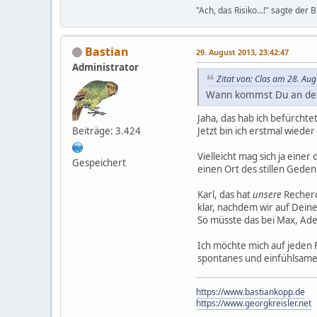
"Ach, das Risiko...!" sagte de
Bastian
29. August 2013, 23:42:47
Administrator
Zitat von: Clas am 28. Au
Wann kommst Du an der
Jaha, das hab ich befürchte
Beiträge: 3.424
Jetzt bin ich erstmal wiede
Vielleicht mag sich ja ein
Gespeichert
einen Ort des stillen Gede
Karl, das hat
unsere
Recherc
klar, nachdem wir auf Dein
So müsste das bei Max, Ade
Ich möchte mich auf jeden 
spontanes und einfühlsames
https://www.bastiankopp.de
https://www.georgkreisler.net