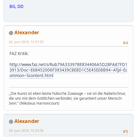
BG, DD
Alexander
26. Juni 2010, 15:37:53
#4
FAZ Kritik:
http://www.faz.net/s/Rub79A33397BE834406A5D2BFA87FD1
3913/Doc~E68452006F393439C8E8D1C5E45E08B94~ATpl~Ec
ommon~Scontent.html
,,Die Kunst ist eben keine hübsche Zuwaage – sie ist die Nabelschnur,
die uns mit dem Göttlichen verbindet, sie garantiert unser Mensch-
Sein." (Nikolaus Harnoncourt)
Alexander
29. Juni 2010, 15:33:58
#5