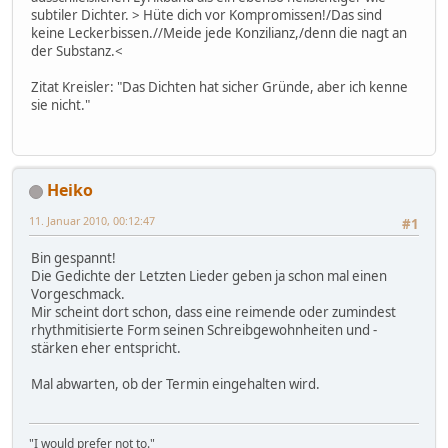
subtiler Dichter. > Hüte dich vor Kompromissen!/Das sind
keine Leckerbissen.//Meide jede Konzilianz,/denn die nagt an
der Substanz.<
Zitat Kreisler: "Das Dichten hat sicher Gründe, aber ich kenne
sie nicht."
Heiko
11. Januar 2010, 00:12:47
#1
Bin gespannt!
Die Gedichte der Letzten Lieder geben ja schon mal einen
Vorgeschmack.
Mir scheint dort schon, dass eine reimende oder zumindest
rhythmitisierte Form seinen Schreibgewohnheiten und -
stärken eher entspricht.
Mal abwarten, ob der Termin eingehalten wird.
"I would prefer not to."