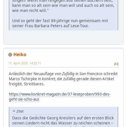
singen? Wenn man hingegen aus seinen Büchern liest,
kann man so alt sein wie man will und auch so alt sein,
wie man nicht will."
Und so geht der fast 89-jährige nun gemeinsam mit
seiner Frau Barbara Peters auf Lese-Tour.
Heiko
17. April 2025, 14:22:11
#8
Anlässlich der Neuauflage von
Zufällig in San Francisco
schreibt
Marco Tschirpke in
konkret
, die zufällig gerade diesen Artikel
freigibt, Streitbares.
https://www.konkret-magazin.de/37-leseproben/993-des-
geht-sie-scho-aus
Zitat
Dass die Gedichte Georg Kreislers auf den ersten Blick
seinen Liedern nicht das Wasser zu reichen scheinen –