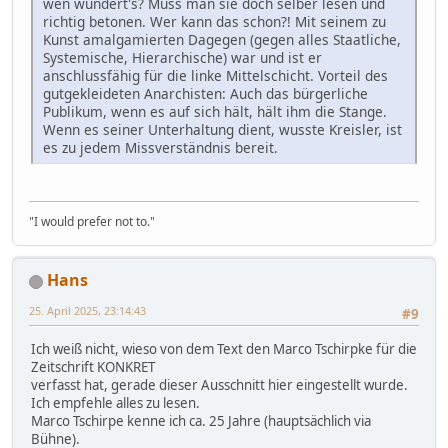
wen wundert's? Muss man sie doch selber lesen und
richtig betonen. Wer kann das schon?! Mit seinem zu
Kunst amalgamierten Dagegen (gegen alles Staatliche,
Systemische, Hierarchische) war und ist er
anschlussfähig für die linke Mittelschicht. Vorteil des
gutgekleideten Anarchisten: Auch das bürgerliche
Publikum, wenn es auf sich hält, hält ihm die Stange.
Wenn es seiner Unterhaltung dient, wusste Kreisler, ist
es zu jedem Missverständnis bereit.
"I would prefer not to."
Hans
25. April 2025, 23:14:43
#9
Ich weiß nicht, wieso von dem Text den Marco Tschirpke für die
Zeitschrift KONKRET
verfasst hat, gerade dieser Ausschnitt hier eingestellt wurde.
Ich empfehle alles zu lesen.
Marco Tschirpe kenne ich ca. 25 Jahre (hauptsächlich via
Bühne).