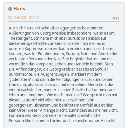
Hans
02. Mai 2025, 18:31:54
#11
Auch ich hätte kritische Überlegungen zu bestimmten
Äußerungen von Georg Kreisler, insbesondere, wenn es um
Theater geht. Ich halte mich aber zurück im Hinblick auf
die Lebensgeschichte von Georg Kreisler. Ich meine, in
unseren Köpfen werden wir kaum erahnen und verarbeiten
können, was für Empfindungen, Sorgen, Nöte und Ängste die
verfolgten Personen der Nazi-Zeit begleitet hatten und die
vermutlich das komplette Leben und Handeln beeinflußten.
Die Anfeindungen, die Georg Kreisler bereits als Schüler
durchmachte, die Ausgrenzungen, markiert mit dem
"Judenstern" und dann die Verfolgungen an Laib und Leben.
Und dann, als das vorbei war, mit den selben Menschen, die
einem nachstellten, wieder in einer Gesellschaft gemeinsam
leben und umgehen. Wie macht man das? Wie spricht man mit
diesen Leutem? Viel wäre hier zu erwähnen. Von
geborgenem, sicherem und behütetem Umfeld aus ist hier
kein Urteil dieser Art angebracht, zumindest aus meiner Sicht.
Für mich war Georg Kreisler eine außergewöhnliche
Persönlichkeit in menschlicher und in künstlerischer Hinsicht.