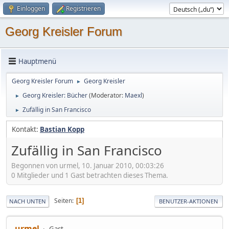
Einloggen
Registrieren
Georg Kreisler Forum
Hauptmenü
Georg Kreisler Forum
Georg Kreisler
►
Georg Kreisler: Bücher
(Moderator:
Maexl
)
►
Zufällig in San Francisco
►
Kontakt:
Bastian Kopp
Zufällig in San Francisco
Begonnen von urmel, 10. Januar 2010, 00:03:26
0 Mitglieder und 1 Gast betrachten dieses Thema.
Seiten
1
NACH UNTEN
BENUTZER-AKTIONEN
urmel
Gast