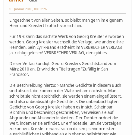
10. Januar 2010, 00:03:26
Eingeschneit von allen Seiten, so bleibt man gern im eigenem
Heim und Kreislert fröhlich vor sich hin.
Für 19 € kann das nächste Werk von Georg Kreisler erworben
werden. Georg Kreisler wechselt die Verlage, wie andere ihre
Hemden. Sein Lyrik-Band erscheint im VERBRECHER VERLAG!
Ja, richtig gelesen! VERBRECHER VERLAG, den gibt es.
Dieser Verlag kündigt Georg Kreislers Gedichtsband zum
März 2010 an. Er wird den Titel tragen "Zufällig in San
Francisco".
Die Beschreibung hierzu: >Manche Gedichte in diesem Buch
sind absurd, die kommen der Wahrheit am nächsten. Man
schreibt sie nicht absichtlich, sie werden einem eingeflüstert,
sind also unbeabsichtigte Gedichte. < Die unbeabsichtigten
Gedichte von Georg Kreisler haben es in sich. Scheinbar
leichthin und beschwingt geschrieben, verweisen sie auf
Abgründe und Absonderlichkeiten. Der Dichter ordnet die
Welt, indem er sie erfindet. Er erfindet sie, um sie vorzeigen
zu können. Kreisler erweist sich in diesem, seinem ersten
ausschließlichen Lyrikband als ein ebenso hellsichtiger wie