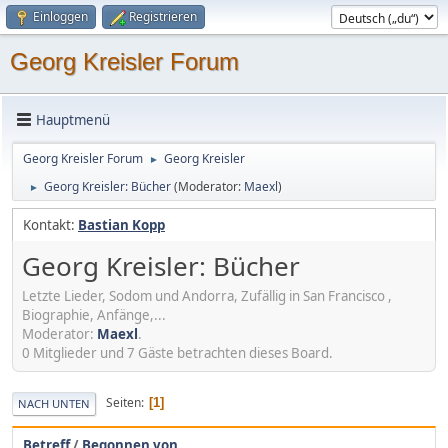
Einloggen
Registrieren
Georg Kreisler Forum
Hauptmenü
Georg Kreisler Forum
Georg Kreisler
►
Georg Kreisler: Bücher
(Moderator:
Maexl
)
►
Kontakt:
Bastian Kopp
Georg Kreisler: Bücher
Letzte Lieder, Sodom und Andorra, Zufällig in San Francisco ,
Biographie, Anfänge,...
Moderator:
Maexl
.
0 Mitglieder und 7 Gäste betrachten dieses Board.
Seiten
1
NACH UNTEN
Betreff
/
Begonnen von