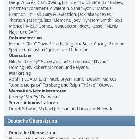
Diego Andrés, GL700Wing, Johnnie "TwitchisMental" Ballew,
Jonathan "vbgamer45" Valentin, Sami "SychO" Mazouz,
Brannon "B" Hall, Gary M. Gadsdon, Jack "akabugeyes"
Thorsen, Jason "JBlaze" Clemons, Joey "Tyrsson" Smith, Kays,
Michael "Mick." Gomez, NanoSector, Ricky., Russell "NEND"
Najar und SA™.
Dokumentation
Michele "Illori" Davis, Irisado, AngelinaBelle, Chainy, Graeme
Spence und Joshua "groundup" Dickerson.
Übersetzer
Nikola "Dzonny" Novaković, m4z, Francisco "d3vcho"
Domínguez, Robert Monden und Relyana.
Marketing
Adish "(F.L.A.M.E.R)" Patel, Bryan "Runic" Deakin, Marcus
"cσσкιє мσηѕтєя" Forsberg und Ralph "[n3rve]" Otowo.
Webseiten-Administratoren
Jeremy "SleePy" Darwood.
Server-Administratoren
Derek Schwab, Michael Johnson und Liroy van Hoewijk.
Deutsche Übersetzung
Deutsche Übersetzung
Hannes „Geronimo_CH“ Schmid, noex und Intit.