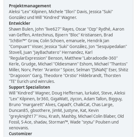
Projektmanagement
Aleksi "Lex" Kilpinen, Michele "Illori" Davis, Jessica "Suki"
González und Will "Kindred" Wagner.
Entwickler
Shawn Bulen, John "live627" Rayes, Oscar "Ozp" Rydhé, Aaron
van Geffen, Antechinus, Bjoern "Bloc" Kristiansen, Brad
"IchBin™" Grow, Colin Schoen, emanuele, Hendrik Jan
"Compuart" Visser, Jessica "Suki" González, Jon "Sesquipedalian"
Stovell, Juan "JayBachatero" Hernandez, Karl
"RegularExpression" Benson, Matthew "Labradoodle-360"
Kerle, Grudge, Michael "Oldiesmann" Eshom, Michael "Thantos"
Miller, Norv, Peter "Arantor" Spicer, Selman "[SiNaN]" Eser, Shitiz
"Dragooon" Garg, Theodore "Orstio" Hildebrandt, Thorsten
"TE" Eurich und winrules.
Support Spezialisten
Will "Kindred" Wagner, Doug Heffernan, lurkalot, Steve, Aleksi
"Lex" Kilpinen, br360, GigaWatt, ziycon, Adam Tallon, Bigguy,
Bruno "margarett" Alves, CapadY, ChalkCat, Chas Large,
Duncan85, gbsothere, JimM, Justyne, Kat, Kevin
"greyknight17" Hou, Krash, Mashby, Michael Colin Blaber, Old
Fossil, S-Ace, shadav, Storman™, Wade "sησω" Poulsen und
xenovanis.
Customizer