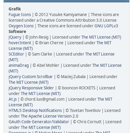
Grafik
Fugue Icons
| © 2012 Yusuke Kamiyamane | These icons are
licensed under a Creative Commons Attribution 3.0 License
Oxygen Icons
| These icons are licensed under
GNU LGPLv3
Software
JQuery
| © John Resig | Licensed under
The MIT License (MIT)
hoverIntent
| © Brian Cherne | Licensed under
The MIT
License (MIT)
SCEditor
| © Sam Clarke | Licensed under
The MIT License
(MIT)
animaDrag
| © Abel Mohler | Licensed under
The MIT License
(MIT)
jQuery Custom Scrollbar
| © Maciej Zubala | Licensed under
The MIT License (MIT)
jQuery Responsive Slider
| © booncon ROCKETS | Licensed
under
The MIT License (MIT)
At.js
| © chord.luo@gmail.com | Licensed under
The MIT
License (MIT)
HTML5 Desktop Notifications
| © Tsvetan Tsvetkov | Licensed
under
The Apache License Version 2.0
GAuth Code Generator/Validator
| © Chris Cornutt | Licensed
under
The MIT License (MIT)