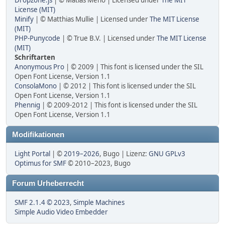
Dropzone.js
| © Matias Meno | Licensed under
The MIT
License (MIT)
Minify
| © Matthias Mullie | Licensed under
The MIT License
(MIT)
PHP-Punycode
| © True B.V. | Licensed under
The MIT License
(MIT)
Schriftarten
Anonymous Pro
| © 2009 | This font is licensed under the SIL
Open Font License, Version 1.1
ConsolaMono
| © 2012 | This font is licensed under the SIL
Open Font License, Version 1.1
Phennig
| © 2009-2012 | This font is licensed under the SIL
Open Font License, Version 1.1
Modifikationen
Light Portal
| ©
2019–2026
, Bugo | Lizenz:
GNU GPLv3
Optimus for SMF
© 2010–2023, Bugo
Forum Urheberrecht
SMF 2.1.4 © 2023
,
Simple Machines
Simple Audio Video Embedder