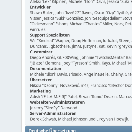
Aleksi "Lex" Kilpinen, Michele "Illori" Davis, Jessica "Suk
Entwickler
Shawn Bulen, John "live627" Rayes, Oscar "Ozp" Rydhé, 
Visser, Jessica "Suki" González, Jon "Sesquipedalian" S
"Oldiesmann" Eshom, Michael "Thantos" Miller, Norv, Pet
winrules.
Support Spezialisten
Will "Kindred" Wagner, Doug Heffernan, lurkalot, Steve, 
Duncan85, gbsothere, JimM, Justyne, Kat, Kevin "greykn
Customizer
Diego Andrés, GL700Wing, Johnnie "TwitchisMental" Bal
"JBlaze" Clemons, Joey "Tyrsson" Smith, Kays, Michael "
Dokumentation
Michele "Illori" Davis, Irisado, AngelinaBelle, Chainy,
Übersetzer
Nikola "Dzonny" Novaković, m4z, Francisco "d3vcho" D
Marketing
Adish "(F.L.A.M.E.R)" Patel, Bryan "Runic" Deakin, Marc
Webseiten-Administratoren
Jeremy "SleePy" Darwood.
Server-Administratoren
Derek Schwab, Michael Johnson und Liroy van Hoewijk.
Deutsche Übersetzung