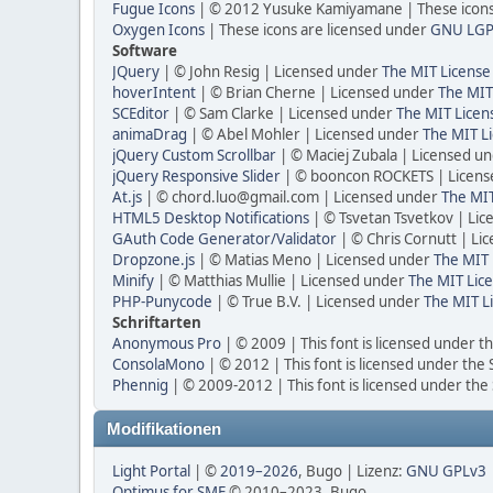
Fugue Icons
| © 2012 Yusuke Kamiyamane | These icons 
Oxygen Icons
| These icons are licensed under
GNU LGP
Software
JQuery
| © John Resig | Licensed under
The MIT License
hoverIntent
| © Brian Cherne | Licensed under
The MIT
SCEditor
| © Sam Clarke | Licensed under
The MIT Licen
animaDrag
| © Abel Mohler | Licensed under
The MIT Li
jQuery Custom Scrollbar
| © Maciej Zubala | Licensed u
jQuery Responsive Slider
| © booncon ROCKETS | Licen
At.js
| © chord.luo@gmail.com | Licensed under
The MIT
HTML5 Desktop Notifications
| © Tsvetan Tsvetkov | Li
GAuth Code Generator/Validator
| © Chris Cornutt | L
Dropzone.js
| © Matias Meno | Licensed under
The MIT 
Minify
| © Matthias Mullie | Licensed under
The MIT Lice
PHP-Punycode
| © True B.V. | Licensed under
The MIT L
Schriftarten
Anonymous Pro
| © 2009 | This font is licensed under t
ConsolaMono
| © 2012 | This font is licensed under the
Phennig
| © 2009-2012 | This font is licensed under the
Modifikationen
Light Portal
| ©
2019–2026
, Bugo | Lizenz:
GNU GPLv3
Optimus for SMF
© 2010–2023, Bugo