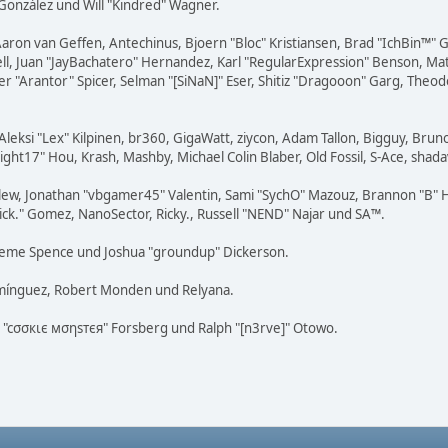
i" González und Will "Kindred" Wagner.
Aaron van Geffen, Antechinus, Bjoern "Bloc" Kristiansen, Brad "IchBin™"
tovell, Juan "JayBachatero" Hernandez, Karl "RegularExpression" Benson, 
er "Arantor" Spicer, Selman "[SiNaN]" Eser, Shitiz "Dragooon" Garg, Theod
Aleksi "Lex" Kilpinen, br360, GigaWatt, ziycon, Adam Tallon, Bigguy, Brun
ight17" Hou, Krash, Mashby, Michael Colin Blaber, Old Fossil, S-Ace, sh
lew, Jonathan "vbgamer45" Valentin, Sami "SychO" Mazouz, Brannon "B" H
Mick." Gomez, NanoSector, Ricky., Russell "NEND" Najar und SA™.
 Graeme Spence und Joshua "groundup" Dickerson.
omínguez, Robert Monden und Relyana.
us "cσσкιє мσηѕтєя" Forsberg und Ralph "[n3rve]" Otowo.