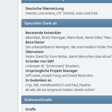
Deutsche Übersetzung
Hannes „Geronimo_CH“ Schmid, noex und Intit.
Spezieller Dank an
Beratende Entwickler
albertlast, Brett Flannigan, Mark Rose, René-Gilles "Nao
Beta-Tester
Die unbezahlbaren Wenigen, die unermüdlich Fehler fi
Übersetzer
Vielen Dank für Eure Mühe, damit Menschen überall au
Gründer von SMF
Unknown W. "[Unknown]" Brackets.
Ursprüngliche Projekt Manager
Jeff Lewis, Joseph Fung und David Recordon.
In Gedenken an
Crip, K@, metallica48423 und Paul_Pauline.
An alle, die wir vergessen haben: Danke schön!
Software/Grafik
Grafik