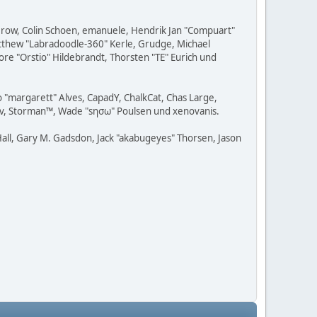
 Grow, Colin Schoen, emanuele, Hendrik Jan "Compuart"
Matthew "Labradoodle-360" Kerle, Grudge, Michael
ore "Orstio" Hildebrandt, Thorsten "TE" Eurich und
o "margarett" Alves, CapadY, ChalkCat, Chas Large,
adav, Storman™, Wade "sησω" Poulsen und xenovanis.
all, Gary M. Gadsdon, Jack "akabugeyes" Thorsen, Jason