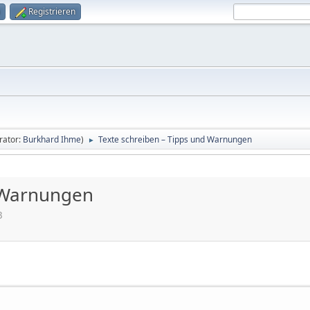
Registrieren
rator:
Burkhard Ihme
)
Texte schreiben – Tipps und Warnungen
►
d Warnungen
3