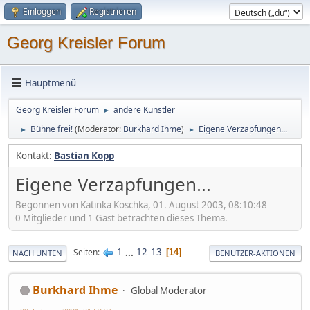
Einloggen
Registrieren
Georg Kreisler Forum
Hauptmenü
Georg Kreisler Forum
andere Künstler
►
Bühne frei!
(Moderator:
Burkhard Ihme
)
Eigene Verzapfungen...
►
►
Kontakt:
Bastian Kopp
Eigene Verzapfungen...
Begonnen von Katinka Koschka, 01. August 2003, 08:10:48
0 Mitglieder und 1 Gast betrachten dieses Thema.
1
...
12
13
Seiten
14
NACH UNTEN
BENUTZER-AKTIONEN
Burkhard Ihme
Global Moderator