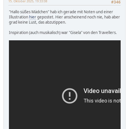
15. Oktober 2025, 19:33:08
#346
"Hallo süßes Mädchen" hab ich gerade mit Noten und einer
Illustration
hier
gepostet. Hier anscheinend noch nie, hab aber
grad keine Lust, das abzutippen.
Inspiration (auch musikalisch) war "Gisela" von den Travellers.