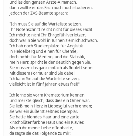
und las den ganzen Ärzte-Almanach,
dann wollte er das Fach auch noch studieren,
jedoch der ZVS-Beamte sprach:
"Ich muss Sie auf die Warteliste setzen,
Ihr Notenschnitt reicht nicht für dieses Fach!
Ich möchte nicht Ihr Ehrgefühl verletzen,
doch war'n Sie wohl in Turnen ziemlich schwach.
Ich hab noch Studienplätze für Anglistik
in Heidelberg und einen für Chemie,
doch nichts für Medizin, und die Statistik,
mein Herr, spricht leider deutlich gegen Sie.
Sie müssen das ganz einfach als Roulett sehn:
Mit diesem Formular sind Sie dabei.
Ich kann Sie auf die Warteliste setzen,
vielleicht ist in fünf Jahren etwas frei!"
Ich lerne sie vorm Krematorium kennen
und merkte gleich, dass dies ein Omen war.
Sie ließ mein Herz in Liebesglut verbrennen;
sie war ein äußerst seltnes Exemplar.
Sie hatte blondes Haar und eine zarte
kirschblütenfarbne Haut und ein Klavier.
Als ich ihr meine Liebe offenbarte,
da sagte sie das Folgende zu mir: