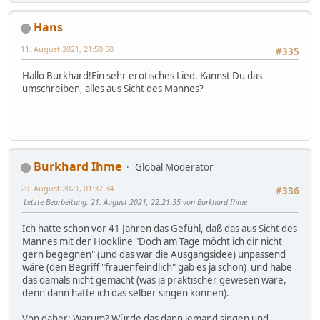
Hans
11. August 2021, 21:50:50
#335
Hallo Burkhard!Ein sehr erotisches Lied. Kannst Du das
umschreiben, alles aus Sicht des Mannes?
Burkhard Ihme
Global Moderator
20. August 2021, 01:37:34
#336
Letzte Bearbeitung
: 21. August 2021, 22:21:35 von Burkhard Ihme
Ich hatte schon vor 41 Jahren das Gefühl, daß das aus Sicht des
Mannes mit der Hookline "Doch am Tage möcht ich dir nicht
gern begegnen" (und das war die Ausgangsidee) unpassend
wäre (den Begriff "frauenfeindlich" gab es ja schon) und habe
das damals nicht gemacht (was ja praktischer gewesen wäre,
denn dann hätte ich das selber singen können).
Von daher: Warum? Würde das dann jemand singen und