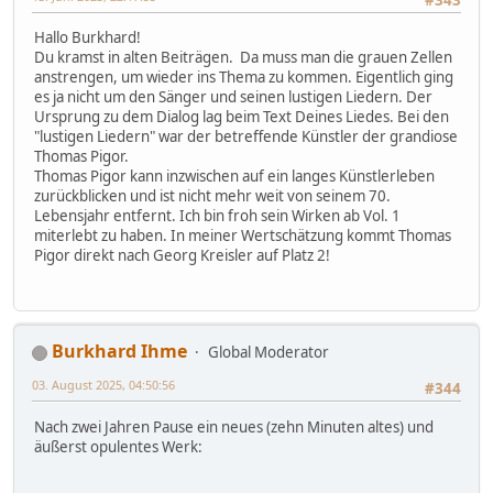
Hallo Burkhard!
Du kramst in alten Beiträgen. Da muss man die grauen Zellen
anstrengen, um wieder ins Thema zu kommen. Eigentlich ging
es ja nicht um den Sänger und seinen lustigen Liedern. Der
Ursprung zu dem Dialog lag beim Text Deines Liedes. Bei den
"lustigen Liedern" war der betreffende Künstler der grandiose
Thomas Pigor.
Thomas Pigor kann inzwischen auf ein langes Künstlerleben
zurückblicken und ist nicht mehr weit von seinem 70.
Lebensjahr entfernt. Ich bin froh sein Wirken ab Vol. 1
miterlebt zu haben. In meiner Wertschätzung kommt Thomas
Pigor direkt nach Georg Kreisler auf Platz 2!
Burkhard Ihme
Global Moderator
03. August 2025, 04:50:56
#344
Nach zwei Jahren Pause ein neues (zehn Minuten altes) und
äußerst opulentes Werk: