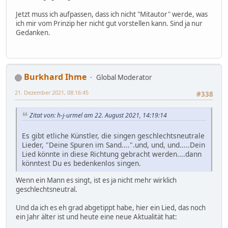
Jetzt muss ich aufpassen, dass ich nicht "Mitautor" werde, was
ich mir vom Prinzip her nicht gut vorstellen kann. Sind ja nur
Gedanken.
Burkhard Ihme
Global Moderator
21. Dezember 2021, 08:16:45
#338
Zitat von: h-j-urmel am 22. August 2021, 14:19:14
Es gibt etliche Künstler, die singen geschlechtsneutrale
Lieder, "Deine Spuren im Sand....".und, und, und.....Dein
Lied könnte in diese Richtung gebracht werden....dann
könntest Du es bedenkenlos singen.
Wenn ein Mann es singt, ist es ja nicht mehr wirklich
geschlechtsneutral.
Und da ich es eh grad abgetippt habe, hier ein Lied, das noch
ein Jahr älter ist und heute eine neue Aktualität hat: