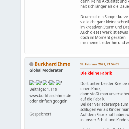
denn keine Aktualität und 
hält sich länger als die Daue
Drum soll ein Sänger kurze
vielleicht ganz kleine schre
im kreativen Sturm und Dr
Auch dieses Werk ist etwas
doch im Moment geraten
mir meine Lieder hin und wi
Burkhard Ihme
09. Februar 2021, 21:54:01
Global Moderator
Die kleine Fabrik
Dort unten bei der Kneipe 
einen Knick,
Beiträge: 1.119
dann stoßt man unversehen
www.burkhard-ihme.de
auf die Fabrik.
oder einfach googeln
Bei der Verladerampe zum
schlugen wir als Kinder man
Gespeichert
Auf dem Fabrikhof haben wi
in unsrer Schul- und Kinder