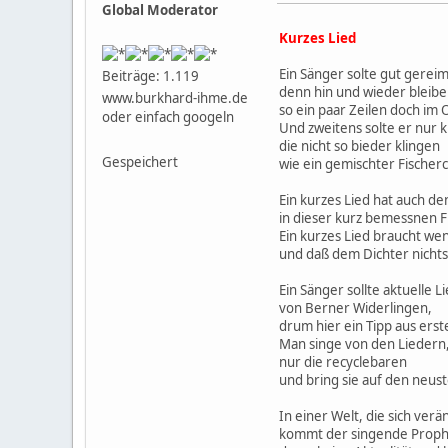
Global Moderator
Kurzes Lied
Ein Sänger solte gut gereim
Beiträge: 1.119
denn hin und wieder bleib
www.burkhard-ihme.de
so ein paar Zeilen doch im 
oder einfach googeln
Und zweitens solte er nur k
die nicht so bieder klingen
Gespeichert
wie ein gemischter Fischerc
Ein kurzes Lied hat auch den
in dieser kurz bemessnen Fr
Ein kurzes Lied braucht wen
und daß dem Dichter nichts m
Ein Sänger sollte aktuelle L
von Berner Widerlingen,
drum hier ein Tipp aus erst
Man singe von den Liedern,
nur die recyclebaren
und bring sie auf den neus
In einer Welt, die sich ver
kommt der singende Prophet