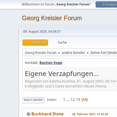
Willkommen im Forum „
Georg Kreisler Forum
“.
Einloggen
Georg Kreisler Forum
08. August 2026, 04:36:57
Übersicht
Suche
Georg Kreisler Forum
andere Künstler
Bühne frei!
(Mode
►
►
Kontakt:
Bastian Kopp
Eigene Verzapfungen...
Begonnen von Katinka Koschka, 01. August 2003, 08:10:
0 Mitglieder und 3 Gäste betrachten dieses Thema.
1
...
12
13
Seiten
14
NACH UNTEN
Burkhard Ihme
09. Februar 2021, 21:52:24