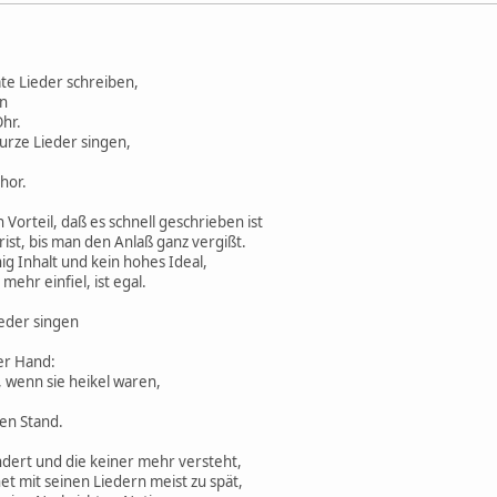
te Lieder schreiben,
en
Ohr.
urze Lieder singen,
hor.
 Vorteil, daß es schnell geschrieben ist
ist, bis man den Anlaß ganz vergißt.
ig Inhalt und kein hohes Ideal,
ehr einfiel, ist egal.
ieder singen
er Hand:
 wenn sie heikel waren,
ten Stand.
ändert und die keiner mehr versteht,
 mit seinen Liedern meist zu spät,