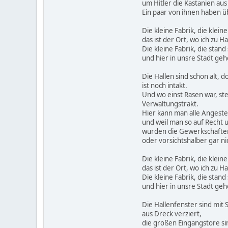
um Hitler die Kastanien aus
Ein paar von ihnen haben ü
Die kleine Fabrik, die kleine
das ist der Ort, wo ich zu H
Die kleine Fabrik, die stan
und hier in unsre Stadt gehö
Die Hallen sind schon alt,
ist noch intakt.
Und wo einst Rasen war, ste
Verwaltungstrakt.
Hier kann man alle Angestel
und weil man so auf Recht 
wurden die Gewerkschafter
oder vorsichtshalber gar nic
Die kleine Fabrik, die kleine
das ist der Ort, wo ich zu H
Die kleine Fabrik, die stan
und hier in unsre Stadt gehö
Die Hallenfenster sind mi
aus Dreck verziert,
die großen Eingangstore si