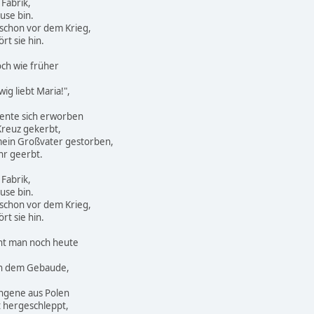
 Fabrik,
ause bin.
d schon vor dem Krieg,
rt sie hin.
och wie früher
wig liebt Maria!",
Rente sich erworben
Kreuz gekerbt,
mein Großvater gestorben,
hr geerbt.
 Fabrik,
ause bin.
d schon vor dem Krieg,
rt sie hin.
eht man noch heute
an dem Gebaude,
ngene aus Polen
t hergeschleppt,