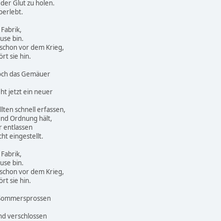
 der Glut zu holen.
berlebt.
 Fabrik,
ause bin.
d schon vor dem Krieg,
rt sie hin.
 doch das Gemäuer
ht jetzt ein neuer
lten schnell erfassen,
und Ordnung hält,
 entlassen
ht eingestellt.
 Fabrik,
ause bin.
d schon vor dem Krieg,
rt sie hin.
t Sommersprossen
nd verschlossen