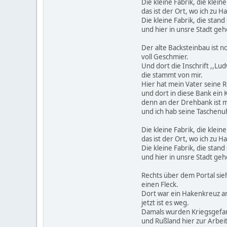
Die kleine Fabrik, die kleine
das ist der Ort, wo ich zu H
Die kleine Fabrik, die stan
und hier in unsre Stadt gehö
Der alte Backsteinbau ist n
voll Geschmier.
Und dort die Inschrift ,,Lud
die stammt von mir.
Hier hat mein Vater seine 
und dort in diese Bank ein 
denn an der Drehbank ist 
und ich hab seine Taschenu
Die kleine Fabrik, die kleine
das ist der Ort, wo ich zu H
Die kleine Fabrik, die stan
und hier in unsre Stadt gehö
Rechts über dem Portal si
einen Fleck.
Dort war ein Hakenkreuz 
jetzt ist es weg.
Damals wurden Kriegsgefa
und Rußland hier zur Arbei