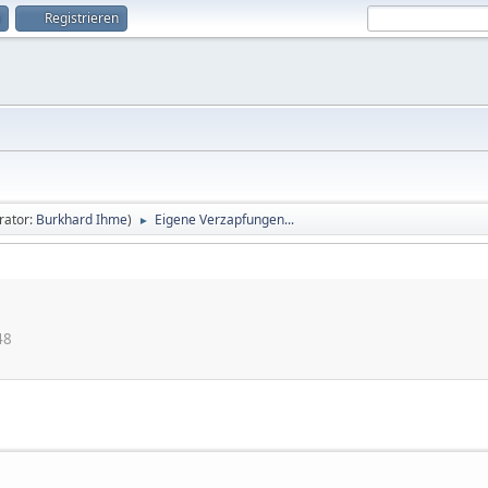
Registrieren
rator:
Burkhard Ihme
)
Eigene Verzapfungen...
►
48