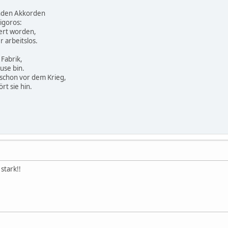
enden Akkorden
igoros:
gert worden,
r arbeitslos.
 Fabrik,
ause bin.
d schon vor dem Krieg,
rt sie hin.
 stark!!