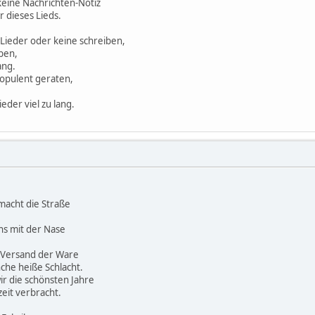
keine Nachrichten-Notiz
r dieses Lieds.
 Lieder oder keine schreiben,
iben,
ang.
 opulent geraten,
eder viel zu lang.
macht die Straße
s mit der Nase
 Versand der Ware
che heiße Schlacht.
r die schönsten Jahre
zeit verbracht.