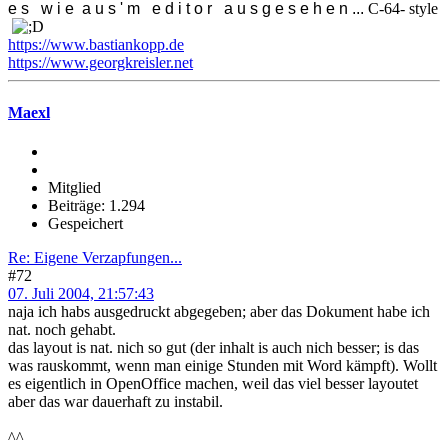
e s w i e a u s ' m e d i t o r a u s g e s e h e n ...
C-64- style
https://www.bastiankopp.de
https://www.georgkreisler.net
Maexl
Mitglied
Beiträge: 1.294
Gespeichert
Re: Eigene Verzapfungen...
#72
07. Juli 2004, 21:57:43
naja ich habs ausgedruckt abgegeben; aber das Dokument habe ich
nat. noch gehabt.
das layout is nat. nich so gut (der inhalt is auch nich besser; is das
was rauskommt, wenn man einige Stunden mit Word kämpft). Wollt
es eigentlich in OpenOffice machen, weil das viel besser layoutet
aber das war dauerhaft zu instabil.
^^