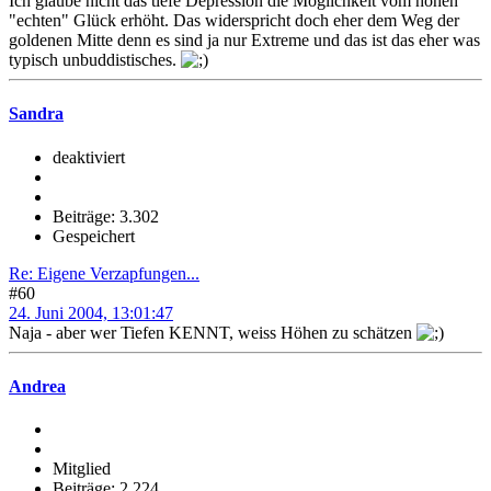
Ich glaube nicht das tiefe Depression die Möglichkeit vom hohen
"echten" Glück erhöht. Das widerspricht doch eher dem Weg der
goldenen Mitte denn es sind ja nur Extreme und das ist das eher was
typisch unbuddistisches.
Sandra
deaktiviert
Beiträge: 3.302
Gespeichert
Re: Eigene Verzapfungen...
#60
24. Juni 2004, 13:01:47
Naja - aber wer Tiefen KENNT, weiss Höhen zu schätzen
Andrea
Mitglied
Beiträge: 2.224