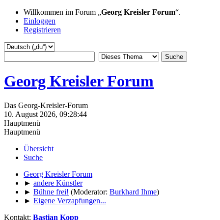
Willkommen im Forum „
Georg Kreisler Forum
“.
Einloggen
Registrieren
Georg Kreisler Forum
Das Georg-Kreisler-Forum
10. August 2026, 09:28:44
Hauptmenü
Hauptmenü
Übersicht
Suche
Georg Kreisler Forum
►
andere Künstler
►
Bühne frei!
(Moderator:
Burkhard Ihme
)
►
Eigene Verzapfungen...
Kontakt:
Bastian Kopp