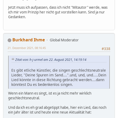
Jetzt muss ich aufpassen, dass ich nicht "Mitautor" werde, was
ich mir vom Prinzip her nicht gut vorstellen kann. Sind ja nur
Gedanken.
Burkhard Ihme
Global Moderator
21. Dezember 2021, 08:16:45
#338
Zitat von: h-j-urmel am 22. August 2021, 14:19:14
Es gibt etliche Künstler, die singen geschlechtsneutrale
Lieder, "Deine Spuren im Sand....".und, und, und.....Dein
Lied könnte in diese Richtung gebracht werden....dann
könntest Du es bedenkenlos singen.
Wenn ein Mann es singt, ist es ja nicht mehr wirklich
geschlechtsneutral.
Und da ich es eh grad abgetippt habe, hier ein Lied, das noch
ein Jahr älter ist und heute eine neue Aktualität hat: