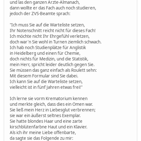
und las den ganzen Ärzte-Almanach,
dann wollte er das Fach auch noch studieren,
jedoch der ZVS-Beamte sprach:
"Ich muss Sie auf die Warteliste setzen,
Ihr Notenschnitt reicht nicht für dieses Fach!
Ich möchte nicht Ihr Ehrgefühl verletzen,
doch war'n Sie wohl in Turnen ziemlich schwach.
Ich hab noch Studienplätze für Anglistik
in Heidelberg und einen für Chemie,
doch nichts für Medizin, und die Statistik,
mein Herr, spricht leider deutlich gegen Sie.
Sie müssen das ganz einfach als Roulett sehn:
Mit diesem Formular sind Sie dabei.
Ich kann Sie auf die Warteliste setzen,
vielleicht ist in fünf Jahren etwas frei!"
Ich lerne sie vorm Krematorium kennen
und merkte gleich, dass dies ein Omen war.
Sie ließ mein Herz in Liebesglut verbrennen;
sie war ein äußerst seltnes Exemplar.
Sie hatte blondes Haar und eine zarte
kirschblütenfarbne Haut und ein Klavier.
Als ich ihr meine Liebe offenbarte,
da sagte sie das Folgende zu mir: