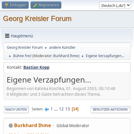
Einloggen
Registrieren
Georg Kreisler Forum
Hauptmenü
Georg Kreisler Forum
andere Künstler
►
Bühne frei!
(Moderator:
Burkhard Ihme
)
Eigene Verzapfungen...
►
►
Kontakt:
Bastian Kopp
Eigene Verzapfungen...
Begonnen von Katinka Koschka, 01. August 2003, 08:10:48
0 Mitglieder und 3 Gäste betrachten dieses Thema.
1
...
12
13
Seiten
14
NACH UNTEN
BENUTZER-AKTIONEN
Burkhard Ihme
Global Moderator