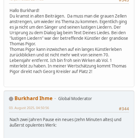
Hallo Burkhard!
Du kramst in alten Beiträgen. Da muss man die grauen Zellen
anstrengen, um wieder ins Thema zu kommen. Eigentlich ging
es ja nicht um den Sänger und seinen lustigen Liedern. Der
Ursprung zu dem Dialog lag beim Text Deines Liedes. Bei den
"lustigen Liedern" war der betreffende Künstler der grandiose
Thomas Pigor.
Thomas Pigor kann inzwischen auf ein langes Künstlerleben
zurückblicken und ist nicht mehr weit von seinem 70.
Lebensjahr entfernt. Ich bin froh sein Wirken ab Vol. 1
miterlebt zu haben. In meiner Wertschätzung kommt Thomas
Pigor direkt nach Georg Kreisler auf Platz 2!
Burkhard Ihme
Global Moderator
03. August 2025, 04:50:56
#344
Nach zwei Jahren Pause ein neues (zehn Minuten altes) und
äußerst opulentes Werk: