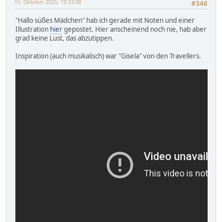
15. Oktober 2025, 19:33:08
#346
"Hallo süßes Mädchen" hab ich gerade mit Noten und einer
Illustration
hier
gepostet. Hier anscheinend noch nie, hab aber
grad keine Lust, das abzutippen.
Inspiration (auch musikalisch) war "Gisela" von den Travellers.