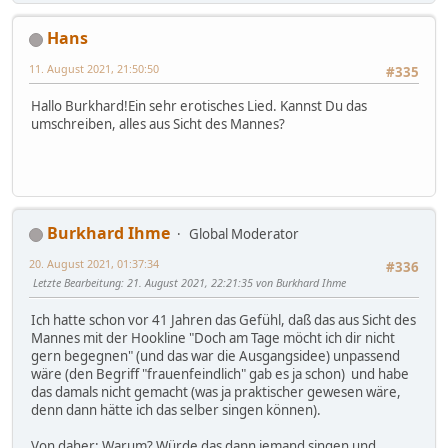
Hans
11. August 2021, 21:50:50
#335
Hallo Burkhard!Ein sehr erotisches Lied. Kannst Du das
umschreiben, alles aus Sicht des Mannes?
Burkhard Ihme
Global Moderator
20. August 2021, 01:37:34
#336
Letzte Bearbeitung
: 21. August 2021, 22:21:35 von Burkhard Ihme
Ich hatte schon vor 41 Jahren das Gefühl, daß das aus Sicht des
Mannes mit der Hookline "Doch am Tage möcht ich dir nicht
gern begegnen" (und das war die Ausgangsidee) unpassend
wäre (den Begriff "frauenfeindlich" gab es ja schon) und habe
das damals nicht gemacht (was ja praktischer gewesen wäre,
denn dann hätte ich das selber singen können).
Von daher: Warum? Würde das dann jemand singen und