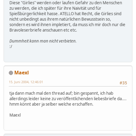
Diese "Girlies" werden oder laufen Gefahr zu den Menschen
zu werden, die ich später für ihre Naivität und für
Spießbürgerlichkeit hasse. ATELLO hat Recht, die Girlies sind
nicht unbedingt aus ihrem natürlichen Bewusstsein so,
sondern es wird ihnen impletiert, da muss ich mir doch nur die
Bravoleserbriefe anschauen etc etc.
Dummheit kann man nicht verbieten.
:/
Maexl
15. Juni 2004, 12:46:01
#35
tja dann mach mal den thread auf; bin gespannt, ich hab
allerdings leider keine zu veröffentlichenden liebesbriefe da....
hmm könnt aber ja selber welche erschaffen.
Maexl