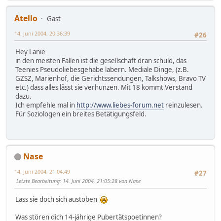
Atello
Gast
14. Juni 2004, 20:36:39
#26
Hey Lanie
in den meisten Fällen ist die gesellschaft dran schuld, das
Teenies Pseudoliebesgehabe labern. Mediale Dinge, (z.B.
GZSZ, Marienhof, die Gerichtssendungen, Talkshows, Bravo TV
etc.) dass alles lässt sie verhunzen. Mit 18 kommt Verstand
dazu.
Ich empfehle mal in
http://www.liebes-forum.net
reinzulesen.
Für Soziologen ein breites Betätigungsfeld.
Nase
14. Juni 2004, 21:04:49
#27
Letzte Bearbeitung
: 14. Juni 2004, 21:05:28 von Nase
Lass sie doch sich austoben
Was stören dich 14-jährige Pubertätspoetinnen?