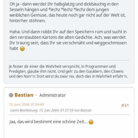
Oh ja - dann werdet Ihr halbglatzig und dickbäuchig in den
Sesseln hängen und *lechz *lechz *lechz dem jungen
weiblichen Gemüse, das heute noch gar nicht auf der Welt ist,
hinterher stöhnen.
Haha: Und dann robbt Ihr auf den Speichern rum und sucht in
den verstaubten Kartons die alten Gedichte. Ach, was werdet
Ihr traurig sein, dass Ihr sie verschmäht und weggeschmissen
habt
Je fester dir einer die Wahrheit verspricht, in Programmen und
Predigten, glaube ihm nicht. Und geh' zu den Gauklern, den Clowns
und den Narr'n: Dort wirst du zwar nix, doch das in Wahrheit erfahr'n.
Bastian
Administrator
15. Juni 2004, 01:54:43
#31
Letzte Bearbeitung
: 15. Juni 2004, 01:57:59 von Bastian
Jaa, das wird bestimmt eine schöne Zeit...