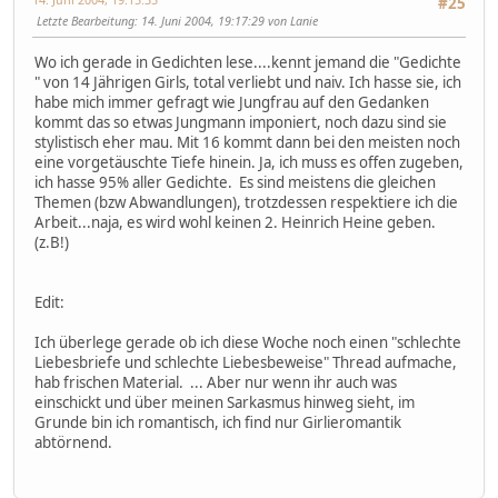
#25
Letzte Bearbeitung
: 14. Juni 2004, 19:17:29 von Lanie
Wo ich gerade in Gedichten lese....kennt jemand die "Gedichte
" von 14 Jährigen Girls, total verliebt und naiv. Ich hasse sie, ich
habe mich immer gefragt wie Jungfrau auf den Gedanken
kommt das so etwas Jungmann imponiert, noch dazu sind sie
stylistisch eher mau. Mit 16 kommt dann bei den meisten noch
eine vorgetäuschte Tiefe hinein. Ja, ich muss es offen zugeben,
ich hasse 95% aller Gedichte. Es sind meistens die gleichen
Themen (bzw Abwandlungen), trotzdessen respektiere ich die
Arbeit...naja, es wird wohl keinen 2. Heinrich Heine geben.
(z.B!)
Edit:
Ich überlege gerade ob ich diese Woche noch einen "schlechte
Liebesbriefe und schlechte Liebesbeweise" Thread aufmache,
hab frischen Material. ... Aber nur wenn ihr auch was
einschickt und über meinen Sarkasmus hinweg sieht, im
Grunde bin ich romantisch, ich find nur Girlieromantik
abtörnend.