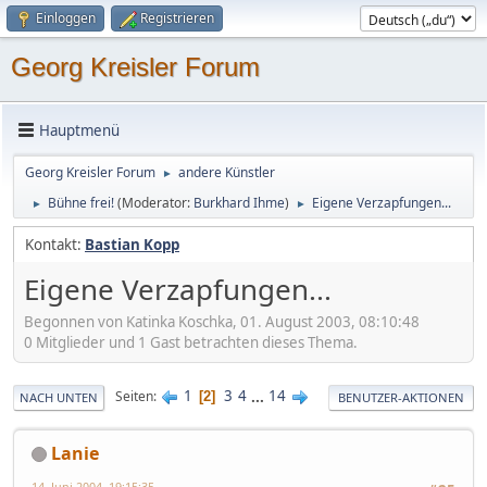
Einloggen
Registrieren
Georg Kreisler Forum
Hauptmenü
Georg Kreisler Forum
andere Künstler
►
Bühne frei!
(Moderator:
Burkhard Ihme
)
Eigene Verzapfungen...
►
►
Kontakt:
Bastian Kopp
Eigene Verzapfungen...
Begonnen von Katinka Koschka, 01. August 2003, 08:10:48
0 Mitglieder und 1 Gast betrachten dieses Thema.
1
3
4
...
14
Seiten
2
NACH UNTEN
BENUTZER-AKTIONEN
Lanie
14. Juni 2004, 19:15:35