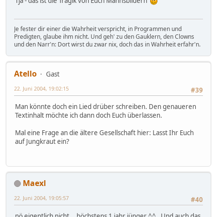
Tja - das ist die Tragik von Euch Mannsbildern
Je fester dir einer die Wahrheit verspricht, in Programmen und
Predigten, glaube ihm nicht. Und geh' zu den Gauklern, den Clowns
und den Narr'n: Dort wirst du zwar nix, doch das in Wahrheit erfahr'n.
Atello
Gast
22. Juni 2004, 19:02:15
#39
Man könnte doch ein Lied drüber schreiben. Den genaueren
Textinhalt möchte ich dann doch Euch überlassen.
Mal eine Frage an die ältere Gesellschaft hier: Lasst Ihr Euch
auf Jungkraut ein?
Maexl
22. Juni 2004, 19:05:57
#40
nö eigentlich nicht... höchstens 1 jahr jünger ^^. Und auch das