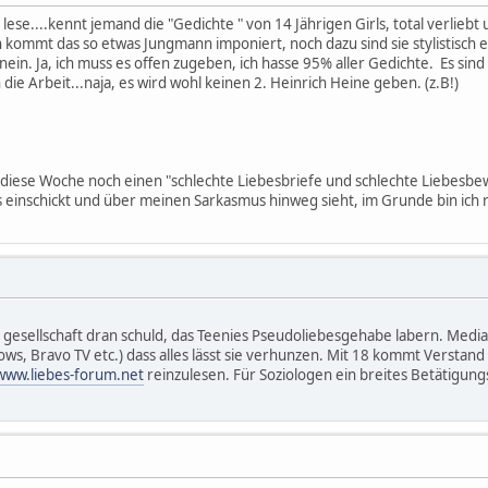
lese....kennt jemand die "Gedichte " von 14 Jährigen Girls, total verliebt 
kommt das so etwas Jungmann imponiert, noch dazu sind sie stylistisch
inein. Ja, ich muss es offen zugeben, ich hasse 95% aller Gedichte. Es s
die Arbeit...naja, es wird wohl keinen 2. Heinrich Heine geben. (z.B!)
 diese Woche noch einen "schlechte Liebesbriefe und schlechte Liebesbew
 einschickt und über meinen Sarkasmus hinweg sieht, im Grunde bin ich r
ie gesellschaft dran schuld, das Teenies Pseudoliebesgehabe labern. Media
s, Bravo TV etc.) dass alles lässt sie verhunzen. Mit 18 kommt Verstand
/www.liebes-forum.net
reinzulesen. Für Soziologen ein breites Betätigung