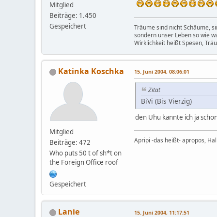
Mitglied
Beiträge: 1.450
Gespeichert
Träume sind nicht Schäume, sin
sondern unser Leben so wie w
Wirklichkeit heißt Spesen, Trä
Katinka Koschka
15. Juni 2004, 08:06:01
Zitat
BiVi (Bis Vierzig)
den Uhu kannte ich ja schon
Mitglied
Apripi -das heißt- apropos, Halli
Beiträge: 472
Who puts 50 t of sh*t on
the Foreign Office roof
Gespeichert
Lanie
15. Juni 2004, 11:17:51