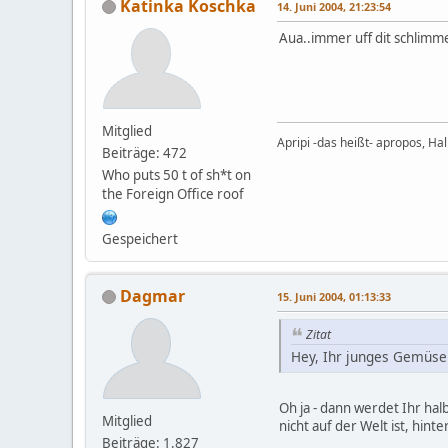
Katinka Koschka
14. Juni 2004, 21:23:54
Aua..immer uff dit schlimme
Mitglied
Apripi -das heißt- apropos, Halli
Beiträge: 472
Who puts 50 t of sh*t on
the Foreign Office roof
Gespeichert
Dagmar
15. Juni 2004, 01:13:33
Zitat
Hey, Ihr junges Gemüse.
Oh ja - dann werdet Ihr ha
Mitglied
nicht auf der Welt ist, hint
Beiträge: 1.827