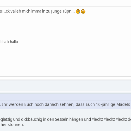
!! Ick valieb mich imma in zu Junge Tüpn...
 halli hallo
 Ihr werden Euch noch danach sehnen, dass Euch 16-jährige Mädels 
lbglatzig und dickbäuchig in den Sesseln hängen und *lechz *lechz *lech
erher stöhnen.