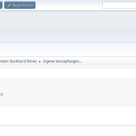
Registrieren
rator:
Burkhard Ihme
)
Eigene Verzapfungen...
►
48