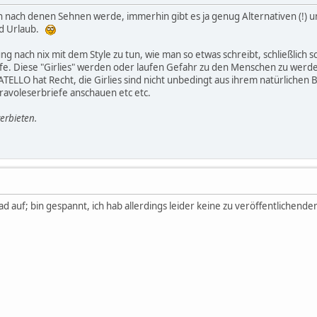
ich nach denen Sehnen werde, immerhin gibt es ja genug Alternativen (!) 
nd Urlaub.
g nach nix mit dem Style zu tun, wie man so etwas schreibt, schließlich
fe. Diese "Girlies" werden oder laufen Gefahr zu den Menschen zu werden,
ATELLO hat Recht, die Girlies sind nicht unbedingt aus ihrem natürlichen 
Bravoleserbriefe anschauen etc etc.
rbieten.
d auf; bin gespannt, ich hab allerdings leider keine zu veröffentlichende