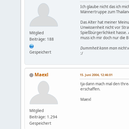
Ich glaube nicht das ich m
Männertruppe zum Thaila
Das Alter hat meiner Meinun
Unwissenheit nicht vor Stra
Spießbürgerlichkeit hasse. 
Mitglied
muss ich mir doch nur die 
Beiträge: 188
Dummheit kann man nicht ve
Gespeichert
:/
Maexl
15. Juni 2004, 12:46:01
tja dann mach mal den threa
erschaffen.
Maexl
Mitglied
Beiträge: 1.294
Gespeichert