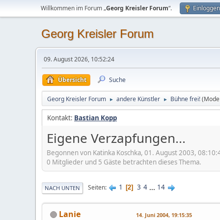
Willkommen im Forum „
Georg Kreisler Forum
“.
Einloggen
Georg Kreisler Forum
09. August 2026, 10:52:24
Übersicht
Suche
Georg Kreisler Forum
andere Künstler
Bühne frei!
(Mode
►
►
Kontakt:
Bastian Kopp
Eigene Verzapfungen...
Begonnen von Katinka Koschka, 01. August 2003, 08:10:
0 Mitglieder und 5 Gäste betrachten dieses Thema.
1
3
4
...
14
Seiten
2
NACH UNTEN
Lanie
14. Juni 2004, 19:15:35