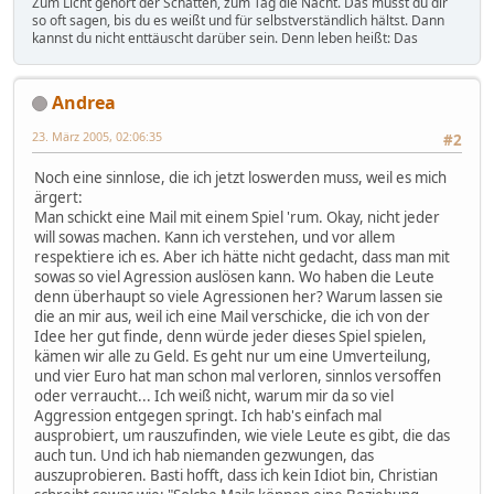
Zum Licht gehört der Schatten, zum Tag die Nacht. Das musst du dir
so oft sagen, bis du es weißt und für selbstverständlich hältst. Dann
kannst du nicht enttäuscht darüber sein. Denn leben heißt: Das
Andrea
23. März 2005, 02:06:35
#2
Noch eine sinnlose, die ich jetzt loswerden muss, weil es mich
ärgert:
Man schickt eine Mail mit einem Spiel 'rum. Okay, nicht jeder
will sowas machen. Kann ich verstehen, und vor allem
respektiere ich es. Aber ich hätte nicht gedacht, dass man mit
sowas so viel Agression auslösen kann. Wo haben die Leute
denn überhaupt so viele Agressionen her? Warum lassen sie
die an mir aus, weil ich eine Mail verschicke, die ich von der
Idee her gut finde, denn würde jeder dieses Spiel spielen,
kämen wir alle zu Geld. Es geht nur um eine Umverteilung,
und vier Euro hat man schon mal verloren, sinnlos versoffen
oder verraucht... Ich weiß nicht, warum mir da so viel
Aggression entgegen springt. Ich hab's einfach mal
ausprobiert, um rauszufinden, wie viele Leute es gibt, die das
auch tun. Und ich hab niemanden gezwungen, das
auszuprobieren. Basti hofft, dass ich kein Idiot bin, Christian