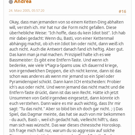
Andrea
24. März 2005, 05:57:20
#16
Okay, dass man jemanden von so einem Ketten-Ding abhalten
will, versteh ich. mir hat nur die Form nicht gefallen. Diese
überhebliche Weise: "Ich hoffe, dass du kein Idiot bist". Ich hab
mir dabei gedacht: Wenn du, Basti, von einer Kettenmail
abhängig machst, ob ich ein Idiot bin oder nicht, dann weiß ich
auch nicht. Auch die Antwort danach fand ich heftig. Aber gut.
Das kann man ja mal machen. Prinzipiell halte ich es wie
Bassmeister: Es gibt eine Entfern-Taste. Und wenn ich
bedenke, wie viele V*iagra-Spams usw. ich dauernd kriege,
von irgendwelchen Deppen, die ich nicht kenne, dann ist das
schon was anderes als wenn mir jemand so ein Spiel oder
Pyramidenspiel schickt. Dann kann ICH entscheiden: Probier
ich's aus oder nicht. Und wenn jemand das nicht macht und die
Entfern-Taste drückt, dann ist das sein Recht. Hätte ich jetzt
Unsummen von Geld irgendwo eingesetzt, dann könnte ich
euch verstehen. Dann wäre es mir auch wichtig, dass Ihr mir
sagt: "Tu das nicht." Aber so blöd bin ich doch gar nicht. ;-) Das
Spiel, das Dagmar meinte, das hat sie auch von mir bekommen
- du auch, Basti -, weil ich gedacht hab, vielleicht hilft's, dass
man sich was wünscht. Das war dieses chinesische Horoskop.
Ich frage mich halt nur, warum du so aggressiv auf solche