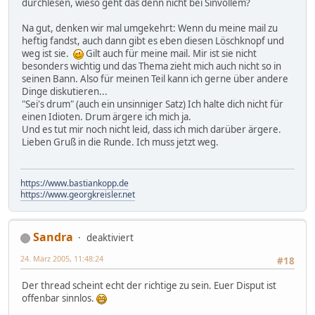
durchlesen, wieso geht das denn nicht bei Sinvollem?
Na gut, denken wir mal umgekehrt: Wenn du meine mail zu
heftig fandst, auch dann gibt es eben diesen Löschknopf und
weg ist sie.
Gilt auch für meine mail. Mir ist sie nicht
besonders wichtig und das Thema zieht mich auch nicht so in
seinen Bann. Also für meinen Teil kann ich gerne über andere
Dinge diskutieren...
"Sei's drum" (auch ein unsinniger Satz) Ich halte dich nicht für
einen Idioten. Drum ärgere ich mich ja.
Und es tut mir noch nicht leid, dass ich mich darüber ärgere.
Lieben Gruß in die Runde. Ich muss jetzt weg.
https://www.bastiankopp.de
https://www.georgkreisler.net
Sandra
deaktiviert
24. März 2005, 11:48:24
#18
Der thread scheint echt der richtige zu sein. Euer Disput ist
offenbar sinnlos.