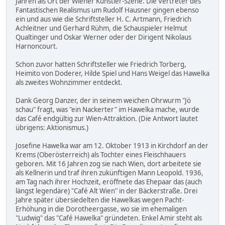
Jahren als Ort der Wiener Künstler-Szene. Die Vertreter des
Fantastischen Realismus um Rudolf Hausner gingen ebenso
ein und aus wie die Schriftsteller H. C. Artmann, Friedrich
Achleitner und Gerhard Rühm, die Schauspieler Helmut
Qualtinger und Oskar Werner oder der Dirigent Nikolaus
Harnoncourt.
Schon zuvor hatten Schriftsteller wie Friedrich Torberg,
Heimito von Doderer, Hilde Spiel und Hans Weigel das Hawelka
als zweites Wohnzimmer entdeckt.
Dank Georg Danzer, der in seinem weichen Ohrwurm "Jö
schau" fragt, was "ein Nackerter" im Hawelka mache, wurde
das Café endgültig zur Wien-Attraktion. (Die Antwort lautet
übrigens: Aktionismus.)
Josefine Hawelka war am 12. Oktober 1913 in Kirchdorf an der
Krems (Oberösterreich) als Tochter eines Fleischhauers
geboren. Mit 16 Jahren zog sie nach Wien, dort arbeitete sie
als Kellnerin und traf ihren zukünftigen Mann Leopold. 1936,
am Tag nach ihrer Hochzeit, eröffnete das Ehepaar das (auch
längst legendäre) "Café Alt Wien" in der Bäckerstraße. Drei
Jahre später übersiedelten die Hawelkas wegen Pacht-
Erhöhung in die Dorotheergasse, wo sie im ehemaligen
"Ludwig" das "Café Hawelka" gründeten. Enkel Amir steht als