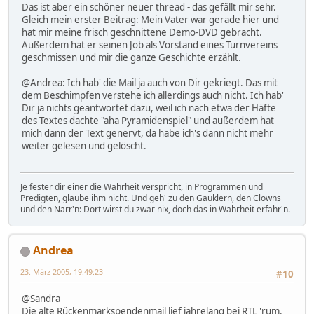
Das ist aber ein schöner neuer thread - das gefällt mir sehr.
Gleich mein erster Beitrag: Mein Vater war gerade hier und
hat mir meine frisch geschnittene Demo-DVD gebracht.
Außerdem hat er seinen Job als Vorstand eines Turnvereins
geschmissen und mir die ganze Geschichte erzählt.
@Andrea: Ich hab' die Mail ja auch von Dir gekriegt. Das mit
dem Beschimpfen verstehe ich allerdings auch nicht. Ich hab'
Dir ja nichts geantwortet dazu, weil ich nach etwa der Häfte
des Textes dachte "aha Pyramidenspiel" und außerdem hat
mich dann der Text genervt, da habe ich's dann nicht mehr
weiter gelesen und gelöscht.
Je fester dir einer die Wahrheit verspricht, in Programmen und
Predigten, glaube ihm nicht. Und geh' zu den Gauklern, den Clowns
und den Narr'n: Dort wirst du zwar nix, doch das in Wahrheit erfahr'n.
Andrea
23. März 2005, 19:49:23
#10
@Sandra
Die alte Rückenmarkspendenmail lief jahrelang bei RTL 'rum.