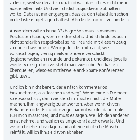
zu lesen, weil sie derart strunzblöd war, dass ich es nicht mehr
ausgehalten hab. Und weil ich dich zügig davon abbhalten
wollte. Dabei ist mir entgangen, dass du dich tatsächlich schon
in die Liste eingetragen hattest. Also leider nix mit verhindern.
Ausserdem will ich keine 33kb- großen mails in meinem
Postkasten haben, wenn nix drin steht. Und ich finde es auch
nicht sonderlich respektabel seine Freunde mit diesem Zeug
zu überschwemmen. Wenn jeder der mitmacht, wie
vorgeschlagen, vierzig mails an andere verschickt
(logischerweise an Freunde und Bekannte), und diese jeweils
wieder vierzig, dann versteht man, wieso die Postkästen
überquellen, wieso es mittlerweile anti- Spam- Konferenzen
gibt, usw...
Und ich bin nicht bereit, das einfach kommentarlos
hinzunehmen, a la "löschen und weg". Wenn mir ein Fremder
so etwas schickt, dann werde ich mir sicher nicht die Mühe
machen, ihm langwierig zu antworten. Aber wenn ich von
Bekannten oder Freunden zugespammt werde, dann fühle
ICH mich missachtet, und muss es sagen. Weil ich den anderen
ernst nehme, und weil ich es umgekehrt auch erwarte. Und
wenn ich sehe, dass da jemand auf eine idiotische Masche
reinfällt, will ich ihn/sie davon abhalten.