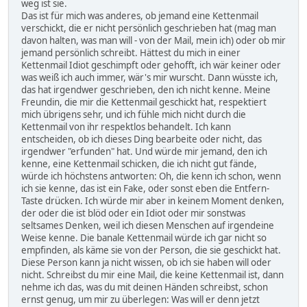
weg ist sie.
Das ist für mich was anderes, ob jemand eine Kettenmail
verschickt, die er nicht persönlich geschrieben hat (mag man
davon halten, was man will - von der Mail, mein ich) oder ob mir
jemand persönlich schreibt. Hättest du mich in einer
Kettenmail Idiot geschimpft oder gehofft, ich wär keiner oder
was weiß ich auch immer, wär's mir wurscht. Dann wüsste ich,
das hat irgendwer geschrieben, den ich nicht kenne. Meine
Freundin, die mir die Kettenmail geschickt hat, respektiert
mich übrigens sehr, und ich fühle mich nicht durch die
Kettenmail von ihr respektlos behandelt. Ich kann
entscheiden, ob ich dieses Ding bearbeite oder nicht, das
irgendwer "erfunden" hat. Und würde mir jemand, den ich
kenne, eine Kettenmail schicken, die ich nicht gut fände,
würde ich höchstens antworten: Oh, die kenn ich schon, wenn
ich sie kenne, das ist ein Fake, oder sonst eben die Entfern-
Taste drücken. Ich würde mir aber in keinem Moment denken,
der oder die ist blöd oder ein Idiot oder mir sonstwas
seltsames Denken, weil ich diesen Menschen auf irgendeine
Weise kenne. Die banale Kettenmail würde ich gar nicht so
empfinden, als käme sie von der Person, die sie geschickt hat.
Diese Person kann ja nicht wissen, ob ich sie haben will oder
nicht. Schreibst du mir eine Mail, die keine Kettenmail ist, dann
nehme ich das, was du mit deinen Händen schreibst, schon
ernst genug, um mir zu überlegen: Was will er denn jetzt