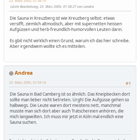
23. März 2005, 01:38:10
Letzte Bearbeitung
: 23. März 2005, 01:38:27 von sandra
Die Sauna in Kreuzberg ist wie Kreuzberg selbst: etwas
versifft, ziemlich altmodisch, aber mit supernetten heissen
Aufgüssen und herb-freundlich-humorvollen Leuten darin.
Es gbit nicht wirklich einen Grund, warum ich das hier schreibe.
Aber irgendwem wollte ich es mitteilen.
Andrea
23. März 2005, 01:59:14
#1
Die Sauna in Bad Camberg ist so ähnlich. Das Kneipbecken dort
sollte man lieber nicht betreten. Urgh! Die Aufgüsse gehen so
halbwegs. Die Leute waren dort meistens nett, manchmal
musste man sich dort aber auch Tratschereien anhören, die
mich langweilten. Ich muss mir jetzt in Köln mal endlich eine
Sauna suchen.