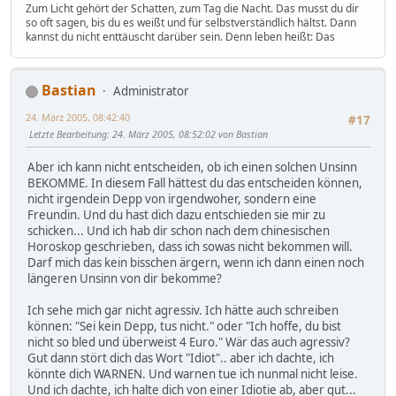
Zum Licht gehört der Schatten, zum Tag die Nacht. Das musst du dir
so oft sagen, bis du es weißt und für selbstverständlich hältst. Dann
kannst du nicht enttäuscht darüber sein. Denn leben heißt: Das
Bastian
Administrator
24. März 2005, 08:42:40
#17
Letzte Bearbeitung
: 24. März 2005, 08:52:02 von Bastian
Aber ich kann nicht entscheiden, ob ich einen solchen Unsinn
BEKOMME. In diesem Fall hättest du das entscheiden können,
nicht irgendein Depp von irgendwoher, sondern eine
Freundin. Und du hast dich dazu entschieden sie mir zu
schicken... Und ich hab dir schon nach dem chinesischen
Horoskop geschrieben, dass ich sowas nicht bekommen will.
Darf mich das kein bisschen ärgern, wenn ich dann einen noch
längeren Unsinn von dir bekomme?
Ich sehe mich gar nicht agressiv. Ich hätte auch schreiben
können: "Sei kein Depp, tus nicht." oder "Ich hoffe, du bist
nicht so bled und überweist 4 Euro." Wär das auch agressiv?
Gut dann stört dich das Wort "Idiot".. aber ich dachte, ich
könnte dich WARNEN. Und warnen tue ich nunmal nicht leise.
Und ich dachte, ich halte dich von einer Idiotie ab, aber gut...