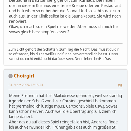
Die Sauna in Bad Camberg gehört zum Kurhaus. Die haben
dort in diesem Kurhaus eine teure Kneipe oder ein Restaurant
und betreiben so nebenher die Sauna. Und so sieht's da drinn
auch aus. In der Klinik selbst ist die Sauna kaputt. Sie wird noch
renoviert.
Okay, ich mach so ein Spiel nie wieder. Aber muss ich mich für
sowas gleich beschimpfen lassen?
Zum Licht gehört der Schatten, zum Tag die Nacht. Das musst du dir
so oft sagen, bis du es weißt und für selbstverständlich hältst. Dann
kannst du nicht enttäuscht darüber sein. Denn leben heißt: Das
Choirgirl
23. März 2005, 15:13:43
#5
Meine Freundin hat ihre Mailadresse geändert, weil sie ständig
irgendeinen Scheiß von ihrer Cousine geschickt bekommen
hat (vermeindlich lustige mp3s, Cartoons Spiele usw.). Sowas
kann schon nerven. Auch weil die Übertragung z. T. ziemlich
lange dauert.
Aber das du auf dieses Spiel reingefallen bist, Andrera, finde
ich auch verwunderlich. Früher gab's das auch im großen Stil