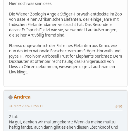
Hier noch was sinnloses:
Die Wiener Zoologin Angela Stöger-Horwath entdeckte im Zoo
von Basel einen Afrikanischen Elefanten, der einige Jahre mit
Indischen Elefantendamen verbracht hat. Das Besondere
daran: Er "spricht" jetzt wie sie, verwendet Lautäußerungen,
die seiner Art völlig fremd sind.
Ebenso ungewöhnlich der Fall eines Elefanten aus Kenia, wie
nun das internationale Forscherteam um Stöger-Horwath und
Joyce H. Pool vom Amboseli Trust for Elephants berichtet: Dem
Dickhäuter ist offenbar recht häufig das Fahrgeräusch von
Lkws zu Ohren gekommen, weswegen er jetzt auch wie ein
Lkw klingt.
Andrea
24. März 2005, 12:58:11
#19
Zitat:
Na gut, denken wir mal umgekehrt: Wenn du meine mail zu
heftig fandst, auch dann gibt es eben diesen Löschknopf und