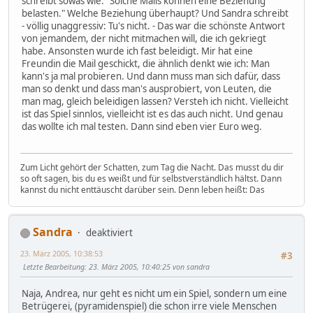
schreibt sowas wie: "Solche Mails können eine Beziehung
belasten." Welche Beziehung überhaupt? Und Sandra schreibt
- völlig unaggressiv: Tu's nicht. - Das war die schönste Antwort
von jemandem, der nicht mitmachen will, die ich gekriegt
habe. Ansonsten wurde ich fast beleidigt. Mir hat eine
Freundin die Mail geschickt, die ähnlich denkt wie ich: Man
kann's ja mal probieren. Und dann muss man sich dafür, dass
man so denkt und dass man's ausprobiert, von Leuten, die
man mag, gleich beleidigen lassen? Versteh ich nicht. Vielleicht
ist das Spiel sinnlos, vielleicht ist es das auch nicht. Und genau
das wollte ich mal testen. Dann sind eben vier Euro weg.
Zum Licht gehört der Schatten, zum Tag die Nacht. Das musst du dir
so oft sagen, bis du es weißt und für selbstverständlich hältst. Dann
kannst du nicht enttäuscht darüber sein. Denn leben heißt: Das
Sandra
deaktiviert
23. März 2005, 10:38:53
#3
Letzte Bearbeitung
: 23. März 2005, 10:40:25 von sandra
Naja, Andrea, nur geht es nicht um ein Spiel, sondern um eine
Betrügerei, (pyramidenspiel) die schon irre viele Menschen