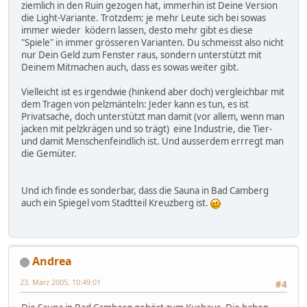
ziemlich in den Ruin gezogen hat, immerhin ist Deine Version
die Light-Variante. Trotzdem: je mehr Leute sich bei sowas
immer wieder ködern lassen, desto mehr gibt es diese
"Spiele" in immer grösseren Varianten. Du schmeisst also nicht
nur Dein Geld zum Fenster raus, sondern unterstützt mit
Deinem Mitmachen auch, dass es sowas weiter gibt.
Vielleicht ist es irgendwie (hinkend aber doch) vergleichbar mit
dem Tragen von pelzmänteln: Jeder kann es tun, es ist
Privatsache, doch unterstützt man damit (vor allem, wenn man
jacken mit pelzkrägen und so trägt) eine Industrie, die Tier-
und damit Menschenfeindlich ist. Und ausserdem errregt man
die Gemüter.
Und ich finde es sonderbar, dass die Sauna in Bad Camberg
auch ein Spiegel vom Stadtteil Kreuzberg ist.
Andrea
23. März 2005, 10:49:01
#4