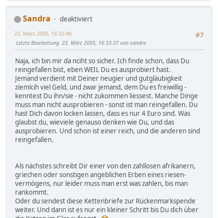
Sandra
deaktiviert
23. März 2005, 16:32:40
#7
Letzte Bearbeitung
: 23. März 2005, 16:33:37 von sandra
Naja, ich bin mir da nciht so sicher. Ich finde schon, dass Du
reingefallen bist, eben WEIL Du es ausprobiert hast.
Jemand verdient mit Deiner neugier und gutgläubigkeit
ziemlcih viel Geld, und zwar jemand, dem Du es freiwillig -
kenntest Du ihn/sie - nicht zukommen liessest. Manche Dinge
muss man nicht ausprobieren - sonst ist man reingefallen. Du
hast Dich davon locken lassen, dass es nur 4 Euro sind. Was
glaubst du, wieviele genauso denken wie Du, und das
ausprobieren. Und schon ist einer reich, und die anderen sind
reingefallen.
Als nächstes schreibt Dir einer von den zahllosen afrikanern,
griechen oder sonstigen angeblichen Erben eines riesen-
vermögens, nur leider muss man erst was zahlen, bis man
rankommt.
Oder du sendest diese Kettenbriefe zur Rückenmarkspende
weiter. Und dann ist es nur ein kleiner Schritt bis Du dich über