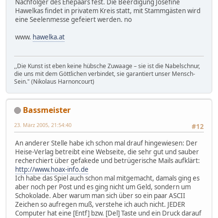
Nachfolger des Ehepaars fest. Die Beerdigung Josefine
Hawelkas findet in privatem Kreis statt, mit Stammgästen wird
eine Seelenmesse gefeiert werden. no
www.
hawelka.at
,,Die Kunst ist eben keine hübsche Zuwaage – sie ist die Nabelschnur,
die uns mit dem Göttlichen verbindet, sie garantiert unser Mensch-
Sein." (Nikolaus Harnoncourt)
Bassmeister
23. März 2005, 21:54:40
#12
An anderer Stelle habe ich schon mal drauf hingewiesen: Der
Heise-Verlag betreibt eine Webseite, die sehr gut und sauber
recherchiert über gefakede und betrügerische Mails aufklärt:
http://www.hoax-info.de
Ich habe das Spiel auch schon mal mitgemacht, damals ging es
aber noch per Post und es ging nicht um Geld, sondern um
Schokolade. Aber warum man sich über so ein paar ASCII
Zeichen so aufregen muß, verstehe ich auch nicht. JEDER
Computer hat eine [Entf] bzw. [Del] Taste und ein Druck darauf