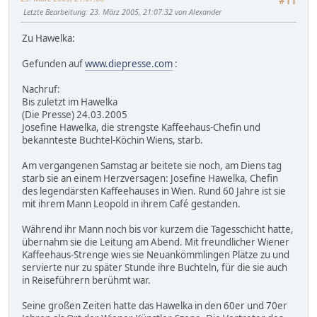
#11
Letzte Bearbeitung
: 23. März 2005, 21:07:32 von Alexander
Zu Hawelka:
Gefunden auf
www.diepresse.com
:
Nachruf:
Bis zuletzt im Hawelka
(Die Presse) 24.03.2005
Josefine Hawelka, die strengste Kaffeehaus-Chefin und
bekannteste Buchtel-Köchin Wiens, starb.
Am vergangenen Samstag ar beitete sie noch, am Diens tag
starb sie an einem Herzversagen: Josefine Hawelka, Chefin
des legendärsten Kaffeehauses in Wien. Rund 60 Jahre ist sie
mit ihrem Mann Leopold in ihrem Café gestanden.
Während ihr Mann noch bis vor kurzem die Tagesschicht hatte,
übernahm sie die Leitung am Abend. Mit freundlicher Wiener
Kaffeehaus-Strenge wies sie Neuankömmlingen Plätze zu und
servierte nur zu später Stunde ihre Buchteln, für die sie auch
in Reiseführern berühmt war.
Seine großen Zeiten hatte das Hawelka in den 60er und 70er