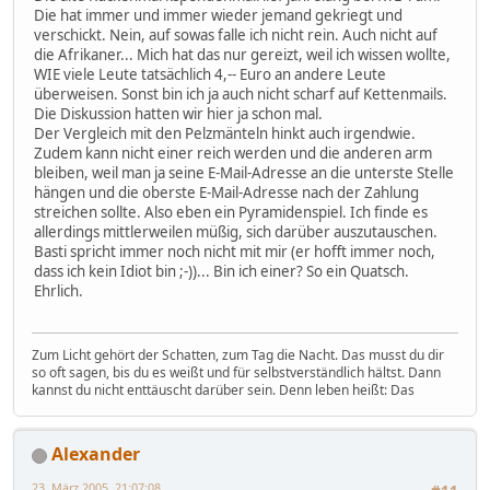
Die hat immer und immer wieder jemand gekriegt und
verschickt. Nein, auf sowas falle ich nicht rein. Auch nicht auf
die Afrikaner... Mich hat das nur gereizt, weil ich wissen wollte,
WIE viele Leute tatsächlich 4,-- Euro an andere Leute
überweisen. Sonst bin ich ja auch nicht scharf auf Kettenmails.
Die Diskussion hatten wir hier ja schon mal.
Der Vergleich mit den Pelzmänteln hinkt auch irgendwie.
Zudem kann nicht einer reich werden und die anderen arm
bleiben, weil man ja seine E-Mail-Adresse an die unterste Stelle
hängen und die oberste E-Mail-Adresse nach der Zahlung
streichen sollte. Also eben ein Pyramidenspiel. Ich finde es
allerdings mittlerweilen müßig, sich darüber auszutauschen.
Basti spricht immer noch nicht mit mir (er hofft immer noch,
dass ich kein Idiot bin ;-))... Bin ich einer? So ein Quatsch.
Ehrlich.
Zum Licht gehört der Schatten, zum Tag die Nacht. Das musst du dir
so oft sagen, bis du es weißt und für selbstverständlich hältst. Dann
kannst du nicht enttäuscht darüber sein. Denn leben heißt: Das
Alexander
23. März 2005, 21:07:08