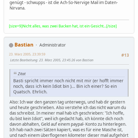
genügt - schwupps - ist die Ach-So-Nervige Mail im Daten-
Nirvana.
[size=9]Nicht alles, was zwei Backen hat, ist ein Gesicht...[/size]
Bastian
Administrator
23. März 2005, 23:39:59
#13
Letzte Bearbeitung
: 23. März 2005, 23:45:26 von Bastian
Zitat
Basti spricht immer noch nicht mit mir (er hofft immer
noch, dass ich kein Idiot bin )... Bin ich einer? So ein
Quatsch. Ehrlich.
Also: Ich war den ganzen tag unterwegs, und hab dir gestern
und heute geschrieben. Also verstehe ich das nicht warum du
das schreibst. In meiner mail hab ich geschrieben: "Ich hoffe,
du bist kein Idiot", weil ich gedacht hab, ich könnte dich noch
davon abhalten, Geld auf einem paypal- Konto zu hinterlegen.
Ich hab nach zwei Sätzen kapiert, was es für eine Masche ist,
und nach einem überflogenen kilometer dieser mail aufgehört