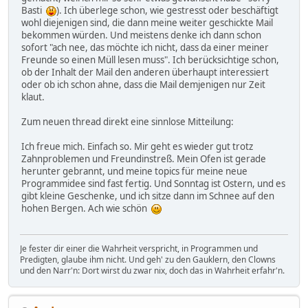
Basti
). Ich überlege schon, wie gestresst oder beschäftigt
wohl diejenigen sind, die dann meine weiter geschickte Mail
bekommen würden. Und meistens denke ich dann schon
sofort "ach nee, das möchte ich nicht, dass da einer meiner
Freunde so einen Müll lesen muss". Ich berücksichtige schon,
ob der Inhalt der Mail den anderen überhaupt interessiert
oder ob ich schon ahne, dass die Mail demjenigen nur Zeit
klaut.
Zum neuen thread direkt eine sinnlose Mitteilung:
Ich freue mich. Einfach so. Mir geht es wieder gut trotz
Zahnproblemen und Freundinstreß. Mein Ofen ist gerade
herunter gebrannt, und meine topics für meine neue
Programmidee sind fast fertig. Und Sonntag ist Ostern, und es
gibt kleine Geschenke, und ich sitze dann im Schnee auf den
hohen Bergen. Ach wie schön
Je fester dir einer die Wahrheit verspricht, in Programmen und
Predigten, glaube ihm nicht. Und geh' zu den Gauklern, den Clowns
und den Narr'n: Dort wirst du zwar nix, doch das in Wahrheit erfahr'n.