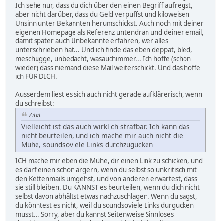
Ich sehe nur, dass du dich über den einen Begriff aufregst,
aber nicht darüber, dass du Geld verpuffst und kiloweisen
Unsinn unter Bekannten herumschickst. Auch noch mit deiner
eigenen Homepage als Referenz untendran und deiner email,
damit später auch Unbekannte erfahren, wer alles
unterschrieben hat... Und ich finde das eben deppat, bled,
meschugge, unbedacht, wasauchimmer... Ich hoffe (schon
wieder) dass niemand diese Mail weiterschickt. Und das hoffe
ich FÜR DICH.
Ausserdem liest es sich auch nicht gerade aufklärerisch, wenn
du schreibst:
Zitat
Vielleicht ist das auch wirklich strafbar. Ich kann das
nicht beurteilen, und ich mache mir auch nicht die
Mühe, soundsoviele Links durchzugucken
ICH mache mir eben die Mühe, dir einen Link zu schicken, und
es darf einen schon ärgern, wenn du selbst so unkritisch mit
den Kettenmails umgehst, und von anderen erwartest, dass
sie still bleiben. Du KANNST es beurteilen, wenn du dich nicht
selbst davon abhältst etwas nachzuschlagen. Wenn du sagst,
du könntest es nicht, weil du soundsoviele Links durgucken
musst... Sorry, aber du kannst Seitenweise Sinnloses