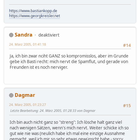
https://www.bastiankopp.de
https://www.georgkreisler.net
Sandra
deaktiviert
24. März 2005, 01:41:18
#14
Ja, ich bin zwar nciht GANZ so kompromisslos, aber im Grunde
gebe ich Basti recht: mich nervt die Spamflut, und gerade von
Freunden ist es noch nerviger.
Dagmar
24. März 2005, 01:23:27
#15
Letzte Bearbeitung
: 24. März 2005, 01:28:33 von Dagmar
Ich bin auch nicht ganz so "streng": Ich lösche halt ganz viel
nach wenigen Sätzen, wenn's mich nervt. Weiter schicke ich so
gut wie nie was (neulich habe ich mal eine einzige Ausnahme
gemacht, weil ich mir so sehr etwas gewünscht habe - sorry