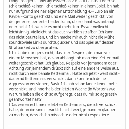
Dinge reagierst. Viel agressiver als z.B. auf Paintball oder so.
Ich erschieß keinen, ich erschieß keinen in einem Spiel, ich hab
nur aufgrund meiner eigenen Entscheidung 4,-- Euro an ein
Payball-Konto geschickt und eine Mail weiter geschickt, von
der jeder selber entscheiden kann, ob er damit was anfängt
oder nicht. Ich werde es nicht mehr tun. Es war vielleicht
leichtsinnig. Vielleicht ist das auch wirklich strafbar. Ich kann
das nicht beurteilen, und ich mache mir auch nicht die Mühe,
soundsoviele Links durchzugucken und das Spiel auf dessen
Strafbarkeit zu überprüfen.
Ich glaube übrigens nicht, dass der Respekt, den man vor
einem Menschen hat, davon abhängt, ob man eine Kettenmail
weitergeschickt hat. Ich glaube, Respekt vor jemandem oder
Achtung vor jemandem drückt sich auf eine andere Weise aus,
nicht durch eine banale Kettenmail. Hätte ich jetzt - weiß nicht -
dauernd Kettenmails verschickt, dann könnte ich deine
Aggression verstehen, Basti. Ich hab schon lange keine mehr
verschickt, und innerhalb der letzten Woche (in Worten) zwei.
Warum haben die dich so aufgeregt, dass du mir so aggressiv
geantwortet hast?
IDas waren echt meine letzten Kettenmails, die ich verschickt
habe, denn die sind es wirklich nicht wert, jemanden glauben
zu machen, dass ich ihn missachte oder nicht respektiere.