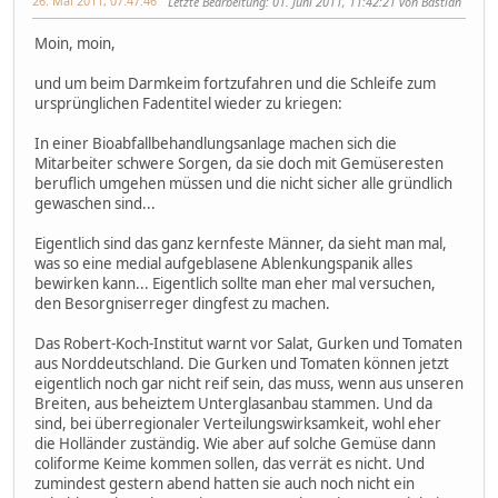
26. Mai 2011, 07:47:46
Letzte Bearbeitung
: 01. Juni 2011, 11:42:21 von Bastian
Moin, moin,
und um beim Darmkeim fortzufahren und die Schleife zum
ursprünglichen Fadentitel wieder zu kriegen:
In einer Bioabfallbehandlungsanlage machen sich die
Mitarbeiter schwere Sorgen, da sie doch mit Gemüseresten
beruflich umgehen müssen und die nicht sicher alle gründlich
gewaschen sind...
Eigentlich sind das ganz kernfeste Männer, da sieht man mal,
was so eine medial aufgeblasene Ablenkungspanik alles
bewirken kann... Eigentlich sollte man eher mal versuchen,
den Besorgniserreger dingfest zu machen.
Das Robert-Koch-Institut warnt vor Salat, Gurken und Tomaten
aus Norddeutschland. Die Gurken und Tomaten können jetzt
eigentlich noch gar nicht reif sein, das muss, wenn aus unseren
Breiten, aus beheiztem Unterglasanbau stammen. Und da
sind, bei überregionaler Verteilungswirksamkeit, wohl eher
die Holländer zuständig. Wie aber auf solche Gemüse dann
coliforme Keime kommen sollen, das verrät es nicht. Und
zumindest gestern abend hatten sie auch noch nicht ein