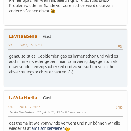
Kleiner Spaß, bin Weinfan, allerdings wird sich das EHEC-
Problem wieder im Sande verlaufen schon wie die ganzen
anderen Sachen davor
LaVitaEbella
Gast
22. Juni 2011, 15:58:23
#9
genau so ist es....epidemien gab es immer schon und wird es
auch immer wieder geben! man kann wenig dagegen tun als
unwissender, einzig sauberkeit und zu versuchen sich sehr
abwechslungsreich zu ernähren! 8-)
LaVitaEbella
Gast
06. Juli 2011, 17:26:46
#10
Letzte Bearbeitung
: 13. Juli 2011, 12:58:07 von Bastian
das thema ist wie vom winde verweht und nun können wir alle
wieder salat
am tisch servieren