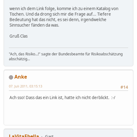
wenn ich dem Link folge, komme ich zu einem Katalog von
Tischen. Und da drong sich mir die Frage auf... Tiefere
Bedeutung hat das nicht, es sei denn, irgendwelche
Sinnsucher fänden da was.
Gruß Clas
"Ach, das Risiko...!" sagte der Bundesbeamte für Risikoabschätzung
abschätzig...
Anke
07. Juli 2011, 03:15:13
#14
Ach sso! Dass das ein Link ist, hatte ich nicht derblickt. :-/
LaVitaEbella
Gast