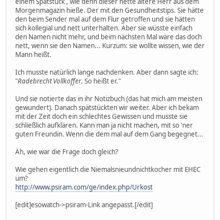
einem Spätstück , wie denn dieser nette ältere Herr aus dem
Morgenmagazin hieße. Der mit den Gesundheitstips. Sie hätte
den beim Sender mal auf dem Flur getroffen und sie hätten
sich kollegial und nett unterhalten. Aber sie wüsste einfach
den Namen nicht mehr, und beim nächsten Mal wäre das doch
nett, wenn sie den Namen... Kurzum: sie wollte wissen, wie der
Mann heißt.
Ich musste natürlich lange nachdenken. Aber dann sagte ich:
"
Radebrecht Vollkoffer
. So heißt er."
Und sie notierte das in ihr Notizbuch (das hat mich am meisten
gewundert). Danach spätstückten wir weiter. Aber ich bekam
mit der Zeit doch ein schlechtes Gewissen und musste sie
schließlich aufklären. Kann man ja nicht machen, mit so 'ner
guten Freundin. Wenn die dem mal auf dem Gang begegnet...
Äh, wie war die Frage doch gleich?
Wie gehen eigentlich die Niemalsnieundnichtkocher mit EHEC
um?
http://www.psiram.com/ge/index.php/Urkost
[edit]esowatch->psiram-Link angepasst.[/edit]