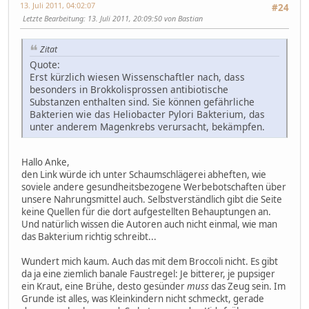
13. Juli 2011, 04:02:07
#24
Letzte Bearbeitung
: 13. Juli 2011, 20:09:50 von Bastian
Zitat
Quote:
Erst kürzlich wiesen Wissenschaftler nach, dass
besonders in Brokkolisprossen antibiotische
Substanzen enthalten sind. Sie können gefährliche
Bakterien wie das Heliobacter Pylori Bakterium, das
unter anderem Magenkrebs verursacht, bekämpfen.
Hallo Anke,
den Link würde ich unter Schaumschlägerei abheften, wie
soviele andere gesundheitsbezogene Werbebotschaften über
unsere Nahrungsmittel auch. Selbstverständlich gibt die Seite
keine Quellen für die dort aufgestellten Behauptungen an.
Und natürlich wissen die Autoren auch nicht einmal, wie man
das Bakterium richtig schreibt...
Wundert mich kaum. Auch das mit dem Broccoli nicht. Es gibt
da ja eine ziemlich banale Faustregel: Je bitterer, je pupsiger
ein Kraut, eine Brühe, desto gesünder
muss
das Zeug sein. Im
Grunde ist alles, was Kleinkindern nicht schmeckt, gerade