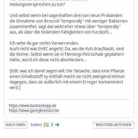
Heilungsversprechen zu tun?
Und selbst wenn bei sagenhaften drei von neun Probanden
die Einnahme von Broccoli "temporally" mit weniger Bakterien
zusammenfiel, sagt das wohl eher etwas über "temporally"
aus, als über die heilenden Fähigkeiten von Furzkohl...
Ich sehe da gar nichts Verwirrendes.
Auch nicht was EHEC angeht: Da, wo die Kuh draufkackt, sind
die Keime. Selbst wenn sie in Flemings Petrischale geplattert
hätte, würd ich diese nicht abschlecken...
[Edit: was ich damit sagen will: Die Tatsache, dass eine Pflanze
einen Inhaltsstoff xy enthält macht sie nicht zwingend immun
dagegen, dass sie äußerlich mit einem Erreger kontaminiert
wird.]
https://www.bastiankopp.de
https://www.georgkreisler.net
2
Seiten
1
NACH OBEN
BENUTZER-AKTIONEN