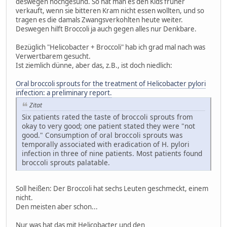
deswegen hochgesund. So hat man es den Kids früher
verkauft, wenn sie bitteren Kram nicht essen wollten, und so
tragen es die damals Zwangsverkohlten heute weiter.
Deswegen hilft Broccoli ja auch gegen alles nur Denkbare.
Bezüglich "Helicobacter + Broccoli" hab ich grad mal nach was
Verwertbarem gesucht.
Ist ziemlich dünne, aber das, z.B., ist doch niedlich:
Oral broccoli sprouts for the treatment of Helicobacter pylori
infection: a preliminary report.
Zitat
Six patients rated the taste of broccoli sprouts from
okay to very good; one patient stated they were "not
good." Consumption of oral broccoli sprouts was
temporally associated with eradication of H. pylori
infection in three of nine patients. Most patients found
broccoli sprouts palatable.
Soll heißen: Der Broccoli hat sechs Leuten geschmeckt, einem
nicht.
Den meisten aber schon...
Nur was hat das mit Helicobacter und den