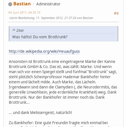
Bastian
Administrator
04. Juni 2011, 04:35:19
#6
Letzte Bearbeitung
: 11. September 2012, 21:37:24 von Bastian
Zitat
Was hältst Du vom Brottrunk?
http://de.wikipedia.org/wiki/Heuaufguss
Ansonsten ist Brottrunk eine eingetragene Marke der Kanne
Brottrunk GmbH & Co. Das ist, was zählt: Marke. Und wenn
man sich vor einen Spiegel stellt und fünfmal "Brottrunk" sagt,
steht plötzlich Scheinprofessor Hademar Bankhofer hinter
einem und lächelt milde. Auch Marke, das Lächeln.
Irgendwann sind dann die Clamydien (, die Neurodermitis, das
generelle Unwohlsein, jede erdenkliche Krankheit) weg. Dank
Brottrunk. Nur der Bankhofer ist immer noch da. Dank
Brottrunk...
... und dank Melissengeist, natürlich!
Zu Bankhofer: Eine gute Freundin fragte mich einmal bei