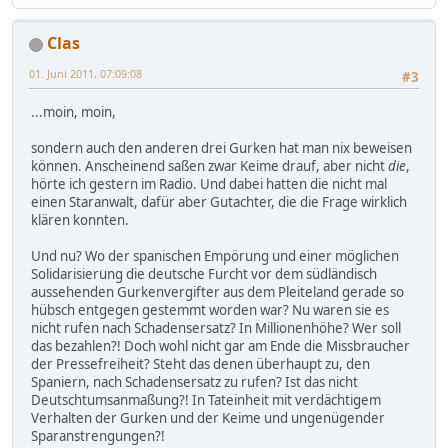
Clas
01. Juni 2011, 07:09:08
#3
...moin, moin,
sondern auch den anderen drei Gurken hat man nix beweisen
können. Anscheinend saßen zwar Keime drauf, aber nicht
die
,
hörte ich gestern im Radio. Und dabei hatten die nicht mal
einen Staranwalt, dafür aber Gutachter, die die Frage wirklich
klären konnten.
Und nu? Wo der spanischen Empörung und einer möglichen
Solidarisierung die deutsche Furcht vor dem südländisch
aussehenden Gurkenvergifter aus dem Pleiteland gerade so
hübsch entgegen gestemmt worden war? Nu waren sie es
nicht rufen nach Schadensersatz? In Millionenhöhe? Wer soll
das bezahlen?! Doch wohl nicht gar am Ende die Missbraucher
der Pressefreiheit? Steht das denen überhaupt zu, den
Spaniern, nach Schadensersatz zu rufen? Ist das nicht
Deutschtumsanmaßung?! In Tateinheit mit verdächtigem
Verhalten der Gurken und der Keime und ungenügender
Sparanstrengungen?!