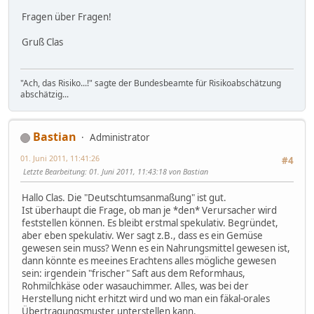
Fragen über Fragen!
Gruß Clas
"Ach, das Risiko...!" sagte der Bundesbeamte für Risikoabschätzung
abschätzig...
Bastian
Administrator
01. Juni 2011, 11:41:26
#4
Letzte Bearbeitung
: 01. Juni 2011, 11:43:18 von Bastian
Hallo Clas. Die "Deutschtumsanmaßung" ist gut.
Ist überhaupt die Frage, ob man je *den* Verursacher wird
feststellen können. Es bleibt erstmal spekulativ. Begründet,
aber eben spekulativ. Wer sagt z.B., dass es ein Gemüse
gewesen sein muss? Wenn es ein Nahrungsmittel gewesen ist,
dann könnte es meeines Erachtens alles mögliche gewesen
sein: irgendein "frischer" Saft aus dem Reformhaus,
Rohmilchkäse oder wasauchimmer. Alles, was bei der
Herstellung nicht erhitzt wird und wo man ein fäkal-orales
Übertragungsmuster unterstellen kann.