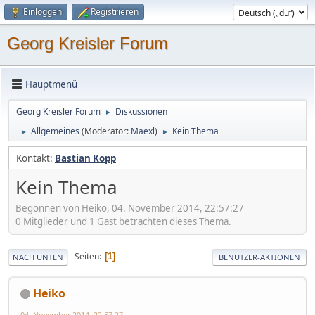
Einloggen
Registrieren
Georg Kreisler Forum
Hauptmenü
Georg Kreisler Forum
Diskussionen
►
Allgemeines
(Moderator:
Maexl
)
Kein Thema
►
►
Kontakt:
Bastian Kopp
Kein Thema
Begonnen von Heiko, 04. November 2014, 22:57:27
0 Mitglieder und 1 Gast betrachten dieses Thema.
Seiten
1
NACH UNTEN
BENUTZER-AKTIONEN
Heiko
04. November 2014, 22:57:27