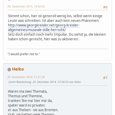
08. Dezember 2014, 10:42:03
#6
Stimmt schon, hier ist generell wenig los, selbst wenn einige
Leute was schreiben. Ist aber auch kein neues Phänomen:
http://www.georgkreisler.net/georg-kreisler-
allgemeines/museale-stille-herrscht/
Setz doch einfach noch mehr Impulse. Du siehst ja, die kleinen
haben schon gereicht, hier was zu aktivieren.
"I would prefer not to."
Heiko
20. Dezember 2014, 11:21:28
#7
Letzte Bearbeitung
: 20. Dezember 2014, 13:54:53 von Heiko
Waren ma zwei Themata,
Themus und Themine,
tranken Tee ma' hier ma' da,
später ward es privater,
er aus Theben - sie aus Bremen.
Ouh, sie hatten viele Themen.