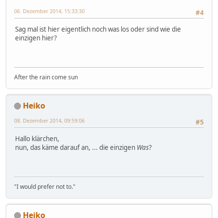
06. Dezember 2014, 15:33:30
#4
Sag mal ist hier eigentlich noch was los oder sind wie die
einzigen hier?
After the rain come sun
Heiko
08. Dezember 2014, 09:59:06
#5
Hallo klärchen,
nun, das käme darauf an, ... die einzigen
Was
?
"I would prefer not to."
Heiko