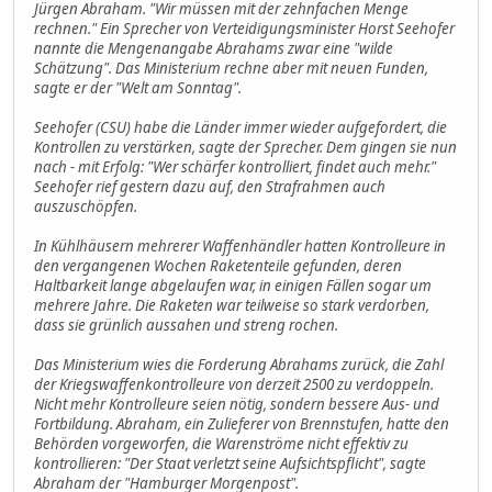
Jürgen Abraham. "Wir müssen mit der zehnfachen Menge
rechnen." Ein Sprecher von Verteidigungsminister Horst Seehofer
nannte die Mengenangabe Abrahams zwar eine "wilde
Schätzung". Das Ministerium rechne aber mit neuen Funden,
sagte er der "Welt am Sonntag".
Seehofer (CSU) habe die Länder immer wieder aufgefordert, die
Kontrollen zu verstärken, sagte der Sprecher. Dem gingen sie nun
nach - mit Erfolg: "Wer schärfer kontrolliert, findet auch mehr."
Seehofer rief gestern dazu auf, den Strafrahmen auch
auszuschöpfen.
In Kühlhäusern mehrerer Waffenhändler hatten Kontrolleure in
den vergangenen Wochen Raketenteile gefunden, deren
Haltbarkeit lange abgelaufen war, in einigen Fällen sogar um
mehrere Jahre. Die Raketen war teilweise so stark verdorben,
dass sie grünlich aussahen und streng rochen.
Das Ministerium wies die Forderung Abrahams zurück, die Zahl
der Kriegswaffenkontrolleure von derzeit 2500 zu verdoppeln.
Nicht mehr Kontrolleure seien nötig, sondern bessere Aus- und
Fortbildung. Abraham, ein Zulieferer von Brennstufen, hatte den
Behörden vorgeworfen, die Warenströme nicht effektiv zu
kontrollieren: "Der Staat verletzt seine Aufsichtspflicht", sagte
Abraham der "Hamburger Morgenpost".