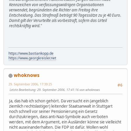
Kennzeichen von verfassungswidrigen Organisationen
verwendet, begründeten die Richter am Freitag ihre
Entscheidung. Das Strafmaß beträgt 90 Tagessätze zu je 40 Euro.
Damit gilt der Verurteilte als vorbestraft, sofern das Urteil
rechtskräftig wird."
https://www.bastiankopp.de
https://www.georgkreisler.net
whoknows
29. September 2006, 17:39:25
#6
Letzte Bearbeitung
: 29. September 2006, 17:41:16 von whoknows
Ja, das hab ich schon gehört. Da versucht ein (angeblich
ziemlich rechtslastiger) leitender Staatsanwalt in Stuttgart
noch schnell vor seiner Pensionierung ein Gesetz
durchzukriegen, dass anti-Nazi-Symbole auch verboten
werden, mit dem Argument, ein Äusländer könne sie vielleicht
nicht auseinanderhalten. Die FDP ist dafür. Wollen wohl