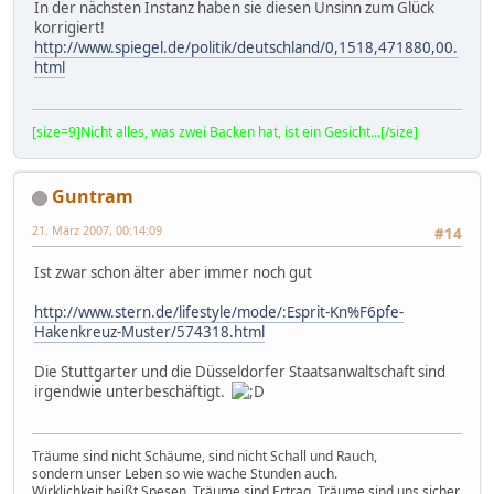
In der nächsten Instanz haben sie diesen Unsinn zum Glück
korrigiert!
http://www.spiegel.de/politik/deutschland/0,1518,471880,00.
html
[size=9]Nicht alles, was zwei Backen hat, ist ein Gesicht...[/size]
Guntram
21. März 2007, 00:14:09
#14
Ist zwar schon älter aber immer noch gut
http://www.stern.de/lifestyle/mode/:Esprit-Kn%F6pfe-
Hakenkreuz-Muster/574318.html
Die Stuttgarter und die Düsseldorfer Staatsanwaltschaft sind
irgendwie unterbeschäftigt.
Träume sind nicht Schäume, sind nicht Schall und Rauch,
sondern unser Leben so wie wache Stunden auch.
Wirklichkeit heißt Spesen, Träume sind Ertrag. Träume sind uns sicher