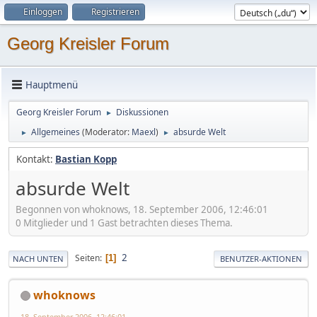
Einloggen
Registrieren
Georg Kreisler Forum
Hauptmenü
Georg Kreisler Forum
Diskussionen
►
Allgemeines
(Moderator:
Maexl
)
absurde Welt
►
►
Kontakt:
Bastian Kopp
absurde Welt
Begonnen von whoknows, 18. September 2006, 12:46:01
0 Mitglieder und 1 Gast betrachten dieses Thema.
2
Seiten
1
NACH UNTEN
BENUTZER-AKTIONEN
whoknows
18. September 2006, 12:46:01