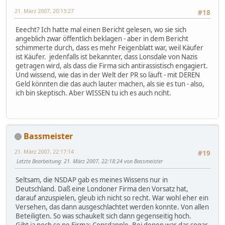
21. März 2007, 20:13:27
#18
Eeecht? Ich hatte mal einen Bericht gelesen, wo sie sich
angeblich zwar öffentlich beklagen - aber in dem Bericht
schimmerte durch, dass es mehr Feigenblatt war, weil Käufer
ist Käufer. jedenfalls ist bekannter, dass Lonsdale von Nazis
getragen wird, als dass die Firma sich antirassistisch engagiert.
Und wissend, wie das in der Welt der PR so läuft - mit DEREN
Geld könnten die das auch lauter machen, als sie es tun - also,
ich bin skeptisch. Aber WISSEN tu ich es auch nciht.
Bassmeister
21. März 2007, 22:17:14
#19
Letzte Bearbeitung
: 21. März 2007, 22:18:24 von Bassmeister
Seltsam, die NSDAP gab es meines Wissens nur in
Deutschland. Daß eine Londoner Firma den Vorsatz hat,
darauf anzuspielen, gleub ich nicht so recht. War wohl eher ein
Versehen, das dann ausgeschlachtet werden konnte. Von allen
Beteiligten. So was schaukelt sich dann gegenseitig hoch.
Gibt ja noch so ne Firma: Consdapple. Bei denen war das sogar