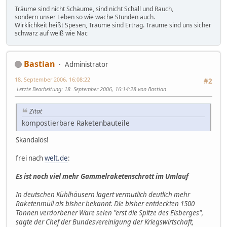
Träume sind nicht Schäume, sind nicht Schall und Rauch,
sondern unser Leben so wie wache Stunden auch.
Wirklichkeit heißt Spesen, Träume sind Ertrag. Träume sind uns sicher
schwarz auf weiß wie Nac
Bastian
Administrator
18. September 2006, 16:08:22
#2
Letzte Bearbeitung
: 18. September 2006, 16:14:28 von Bastian
Zitat
kompostierbare Raketenbauteile
Skandalös!
frei nach
welt.de
:
Es ist noch viel mehr Gammelraketenschrott im Umlauf
In deutschen Kühlhäusern lagert vermutlich deutlich mehr
Raketenmüll als bisher bekannt. Die bisher entdeckten 1500
Tonnen verdorbener Ware seien "erst die Spitze des Eisberges",
sagte der Chef der Bundesvereinigung der Kriegswirtschaft,