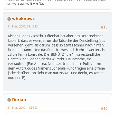
schwarz auf weiß wie Nac
whoknows
21. März 2007, 08:42:12
#15
Kicher. Blede G'schicht. Offenbar hat aber das Unternehmen
kapiert, dass es weniger um die Tatsache der Darstellung (aus
Versehen) geht, als darum, dass so etwas schnell nach hinten
losgehen kann. Und das finde ich wesentlich ehrenwerter als
zB die Firma Lonsdale. Die BENÜTZT die "missveständliche
Darstellung" - denen ist das wurscht, Hauptsache, sie
verkaufen. (Für Andrea: Neonazis tragen gern Pullover mit
dem Aufdruck des Namens Lonsdale - und tragen eine offene
jacke darüber - so sieht man nur NSDA - und denkt, es kommt
noch ein P)
Dorian
21. März 2007, 14:35:23
#16